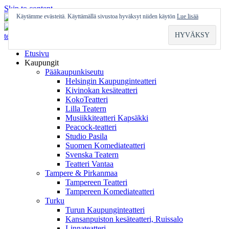
Skip to content
Käytämme evästeitä. Käyttämällä sivustoa hyväksyt niiden käytön
Lue lisää
Etusivu
Kaupungit
Pääkaupunkiseutu
Helsingin Kaupunginteatteri
Kivinokan kesäteatteri
KokoTeatteri
Lilla Teatern
Musiikkiteatteri Kapsäkki
Peacock-teatteri
Studio Pasila
Suomen Komediateatteri
Svenska Teatern
Teatteri Vantaa
Tampere & Pirkanmaa
Tampereen Teatteri
Tampereen Komediateatteri
Turku
Turun Kaupunginteatteri
Kansanpuiston kesäteatteri, Ruissalo
Linnateatteri