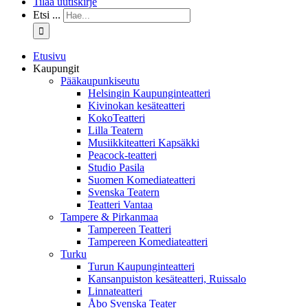
Tilaa uutiskirje
Etsi ...
Etusivu
Kaupungit
Pääkaupunkiseutu
Helsingin Kaupunginteatteri
Kivinokan kesäteatteri
KokoTeatteri
Lilla Teatern
Musiikkiteatteri Kapsäkki
Peacock-teatteri
Studio Pasila
Suomen Komediateatteri
Svenska Teatern
Teatteri Vantaa
Tampere & Pirkanmaa
Tampereen Teatteri
Tampereen Komediateatteri
Turku
Turun Kaupunginteatteri
Kansanpuiston kesäteatteri, Ruissalo
Linnateatteri
Åbo Svenska Teater