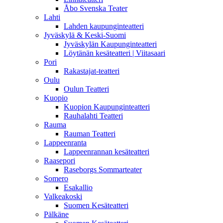
Åbo Svenska Teater
Lahti
Lahden kaupunginteatteri
Jyväskylä & Keski-Suomi
Jyväskylän Kaupunginteatteri
Löytänän kesäteatteri | Viitasaari
Pori
Rakastajat-teatteri
Oulu
Oulun Teatteri
Kuopio
Kuopion Kaupunginteatteri
Rauhalahti Teatteri
Rauma
Rauman Teatteri
Lappeenranta
Lappeenrannan kesäteatteri
Raasepori
Raseborgs Sommarteater
Somero
Esakallio
Valkeakoski
Suomen Kesäteatteri
Pälkäne