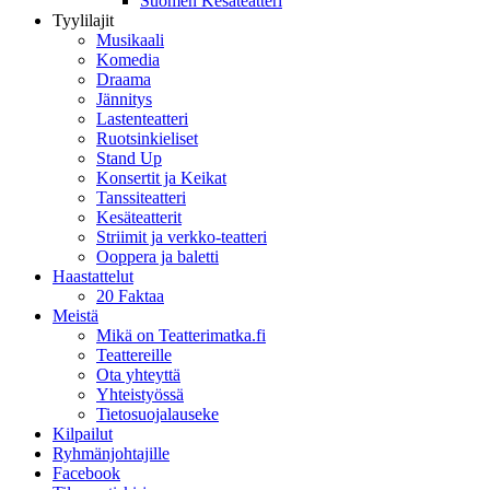
Suomen Kesäteatteri
Tyylilajit
Musikaali
Komedia
Draama
Jännitys
Lastenteatteri
Ruotsinkieliset
Stand Up
Konsertit ja Keikat
Tanssiteatteri
Kesäteatterit
Striimit ja verkko-teatteri
Ooppera ja baletti
Haastattelut
20 Faktaa
Meistä
Mikä on Teatterimatka.fi
Teattereille
Ota yhteyttä
Yhteistyössä
Tietosuojalauseke
Kilpailut
Ryhmänjohtajille
Facebook