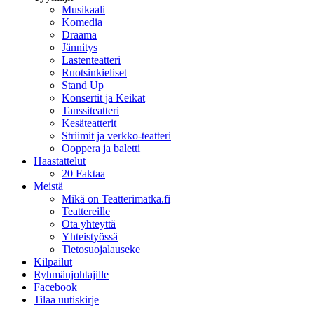
Musikaali
Komedia
Draama
Jännitys
Lastenteatteri
Ruotsinkieliset
Stand Up
Konsertit ja Keikat
Tanssiteatteri
Kesäteatterit
Striimit ja verkko-teatteri
Ooppera ja baletti
Haastattelut
20 Faktaa
Meistä
Mikä on Teatterimatka.fi
Teattereille
Ota yhteyttä
Yhteistyössä
Tietosuojalauseke
Kilpailut
Ryhmänjohtajille
Facebook
Tilaa uutiskirje