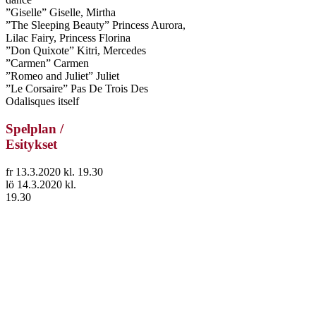
”Giselle” Giselle, Mirtha
”The Sleeping Beauty” Princess Aurora,
Lilac Fairy, Princess Florina
”Don Quixote” Kitri, Mercedes
”Carmen” Carmen
”Romeo and Juliet” Juliet
”Le Corsaire” Pas De Trois Des
Odalisques itself
Spelplan /
Esitykset
fr 13.3.2020 kl. 19.30
lö 14.3.2020 kl.
19.30