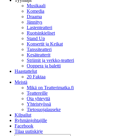
Tyylilajit
Musikaali
Komedia
Draama
Jännitys
Lastenteatteri
Ruotsinkieliset
Stand Up
Konsertit ja Keikat
Tanssiteatteri
Kesäteatterit
Striimit ja verkko-teatteri
Ooppera ja baletti
Haastattelut
20 Faktaa
Meistä
Mikä on Teatterimatka.fi
Teattereille
Ota yhteyttä
Yhteistyössä
Tietosuojalauseke
Kilpailut
Ryhmänjohtajille
Facebook
Tilaa uutiskirje