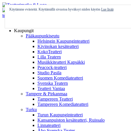
Skip
to
Käytämme evästeitä. Käyttämällä sivustoa hyväksyt niiden käytön
Lue lisää
content
Etusivu
Kaupungit
Pääkaupunkiseutu
Helsingin Kaupunginteatteri
Kivinokan kesäteatteri
KokoTeatteri
Lilla Teatern
Musiikkiteatteri Kapsäkki
Peacock-teatteri
Studio Pasila
Suomen Komediateatteri
Svenska Teatern
Teatteri Vantaa
Tampere & Pirkanmaa
Tampereen Teatteri
Tampereen Komediateatteri
Turku
Turun Kaupunginteatteri
Kansanpuiston kesäteatteri, Ruissalo
Linnateatteri
Åbo Svenska Teater