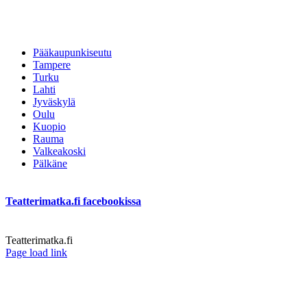
Pääkaupunkiseutu
Tampere
Turku
Lahti
Jyväskylä
Oulu
Kuopio
Rauma
Valkeakoski
Pälkäne
Teatterimatka.fi facebookissa
Teatterimatka.fi
Facebook
Page load link
Go
to
Top