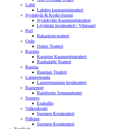
Lahti
Lahden kaupunginteatteri
Jyväskylä & Keski-Suomi
Jyväskylän Kaupunginteatteri
Löytänän kesäteatteri | Viitasaari
Pori
Rakastajat-teatteri
Oulu
Oulun Teatteri
Kuopio
Kuopion Kaupunginteatteri
Rauhalahti Teatteri
Rauma
Rauman Teatteri
Lappeenranta
Lappeenrannan kesäteatteri
Raasepori
Raseborgs Sommarteater
Somero
Esakallio
Valkeakoski
Suomen Kesäteatteri
Pälkäne
Suomen Kesäteatteri