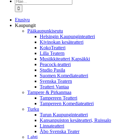
Etsi
...
Etusivu
Kaupungit
Pääkaupunkiseutu
Helsingin Kaupunginteatteri
Kivinokan kesäteatteri
KokoTeatteri
Lilla Teatern
Musiikkiteatteri Kapsäkki
Peacock-teatteri
Studio Pasila
Suomen Komediateatteri
Svenska Teatern
Teatteri Vantaa
Tampere & Pirkanmaa
Tampereen Teatteri
Tampereen Komediateatteri
Turku
Turun Kaupunginteatteri
Kansanpuiston kesäteatteri, Ruissalo
Linnateatteri
Åbo Svenska Teater
Lahti