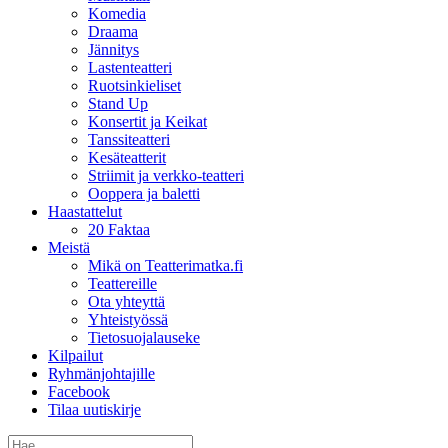
Komedia
Draama
Jännitys
Lastenteatteri
Ruotsinkieliset
Stand Up
Konsertit ja Keikat
Tanssiteatteri
Kesäteatterit
Striimit ja verkko-teatteri
Ooppera ja baletti
Haastattelut
20 Faktaa
Meistä
Mikä on Teatterimatka.fi
Teattereille
Ota yhteyttä
Yhteistyössä
Tietosuojalauseke
Kilpailut
Ryhmänjohtajille
Facebook
Tilaa uutiskirje
Etsi