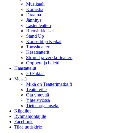
Musikaali
Komedia
Draama
Jännitys
Lastenteatteri
Ruotsinkieliset
Stand Up
Konsertit ja Keikat
Tanssiteatteri
Kesäteatterit
Striimit ja verkko-teatteri
Ooppera ja baletti
Haastattelut
20 Faktaa
Meistä
Mikä on Teatterimatka.fi
Teattereille
Ota yhteyttä
Yhteistyössä
Tietosuojalauseke
Kilpailut
Ryhmänjohtajille
Facebook
Tilaa uutiskirje