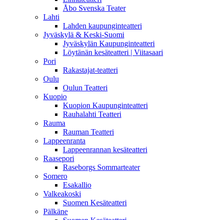
Åbo Svenska Teater
Lahti
Lahden kaupunginteatteri
Jyväskylä & Keski-Suomi
Jyväskylän Kaupunginteatteri
Löytänän kesäteatteri | Viitasaari
Pori
Rakastajat-teatteri
Oulu
Oulun Teatteri
Kuopio
Kuopion Kaupunginteatteri
Rauhalahti Teatteri
Rauma
Rauman Teatteri
Lappeenranta
Lappeenrannan kesäteatteri
Raasepori
Raseborgs Sommarteater
Somero
Esakallio
Valkeakoski
Suomen Kesäteatteri
Pälkäne