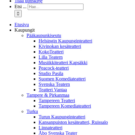
Tilaa uutiskirje
Etsi ...
Etusivu
Kaupungit
Pääkaupunkiseutu
Helsingin Kaupunginteatteri
Kivinokan kesäteatteri
KokoTeatteri
Lilla Teatern
Musiikkiteatteri Kapsäkki
Peacock-teatteri
Studio Pasila
Suomen Komediateatteri
Svenska Teatern
Teatteri Vantaa
Tampere & Pirkanmaa
Tampereen Teatteri
Tampereen Komediateatteri
Turku
Turun Kaupunginteatteri
Kansanpuiston kesäteatteri, Ruissalo
Linnateatteri
Åbo Svenska Teater