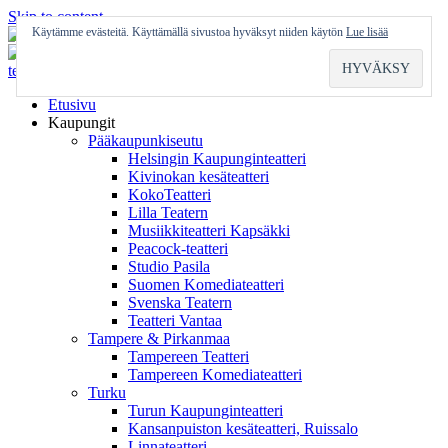
Skip to content
Käytämme evästeitä. Käyttämällä sivustoa hyväksyt niiden käytön
Lue lisää
Etusivu
Kaupungit
Pääkaupunkiseutu
Helsingin Kaupunginteatteri
Kivinokan kesäteatteri
KokoTeatteri
Lilla Teatern
Musiikkiteatteri Kapsäkki
Peacock-teatteri
Studio Pasila
Suomen Komediateatteri
Svenska Teatern
Teatteri Vantaa
Tampere & Pirkanmaa
Tampereen Teatteri
Tampereen Komediateatteri
Turku
Turun Kaupunginteatteri
Kansanpuiston kesäteatteri, Ruissalo
Linnateatteri