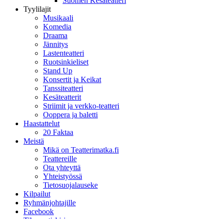
Suomen Kesäteatteri
Tyylilajit
Musikaali
Komedia
Draama
Jännitys
Lastenteatteri
Ruotsinkieliset
Stand Up
Konsertit ja Keikat
Tanssiteatteri
Kesäteatterit
Striimit ja verkko-teatteri
Ooppera ja baletti
Haastattelut
20 Faktaa
Meistä
Mikä on Teatterimatka.fi
Teattereille
Ota yhteyttä
Yhteistyössä
Tietosuojalauseke
Kilpailut
Ryhmänjohtajille
Facebook