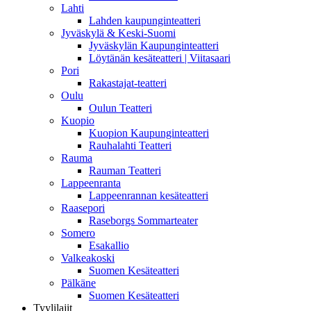
Lahti
Lahden kaupunginteatteri
Jyväskylä & Keski-Suomi
Jyväskylän Kaupunginteatteri
Löytänän kesäteatteri | Viitasaari
Pori
Rakastajat-teatteri
Oulu
Oulun Teatteri
Kuopio
Kuopion Kaupunginteatteri
Rauhalahti Teatteri
Rauma
Rauman Teatteri
Lappeenranta
Lappeenrannan kesäteatteri
Raasepori
Raseborgs Sommarteater
Somero
Esakallio
Valkeakoski
Suomen Kesäteatteri
Pälkäne
Suomen Kesäteatteri
Tyylilajit