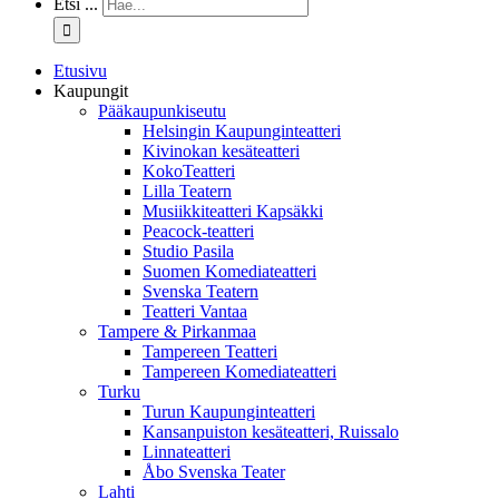
Etsi ...
Etusivu
Kaupungit
Pääkaupunkiseutu
Helsingin Kaupunginteatteri
Kivinokan kesäteatteri
KokoTeatteri
Lilla Teatern
Musiikkiteatteri Kapsäkki
Peacock-teatteri
Studio Pasila
Suomen Komediateatteri
Svenska Teatern
Teatteri Vantaa
Tampere & Pirkanmaa
Tampereen Teatteri
Tampereen Komediateatteri
Turku
Turun Kaupunginteatteri
Kansanpuiston kesäteatteri, Ruissalo
Linnateatteri
Åbo Svenska Teater
Lahti