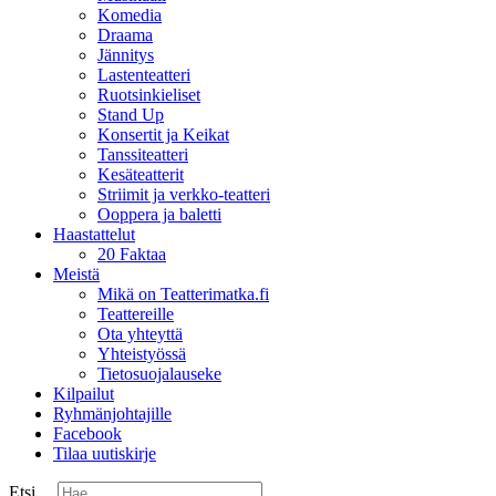
Komedia
Draama
Jännitys
Lastenteatteri
Ruotsinkieliset
Stand Up
Konsertit ja Keikat
Tanssiteatteri
Kesäteatterit
Striimit ja verkko-teatteri
Ooppera ja baletti
Haastattelut
20 Faktaa
Meistä
Mikä on Teatterimatka.fi
Teattereille
Ota yhteyttä
Yhteistyössä
Tietosuojalauseke
Kilpailut
Ryhmänjohtajille
Facebook
Tilaa uutiskirje
Etsi ...