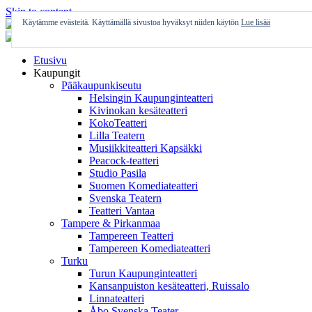
Skip to content
Käytämme evästeitä. Käyttämällä sivustoa hyväksyt niiden käytön
Lue lisää
Etusivu
Kaupungit
Pääkaupunkiseutu
Helsingin Kaupunginteatteri
Kivinokan kesäteatteri
KokoTeatteri
Lilla Teatern
Musiikkiteatteri Kapsäkki
Peacock-teatteri
Studio Pasila
Suomen Komediateatteri
Svenska Teatern
Teatteri Vantaa
Tampere & Pirkanmaa
Tampereen Teatteri
Tampereen Komediateatteri
Turku
Turun Kaupunginteatteri
Kansanpuiston kesäteatteri, Ruissalo
Linnateatteri
Åbo Svenska Teater