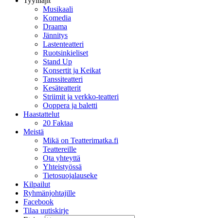
Tyylilajit
Musikaali
Komedia
Draama
Jännitys
Lastenteatteri
Ruotsinkieliset
Stand Up
Konsertit ja Keikat
Tanssiteatteri
Kesäteatterit
Striimit ja verkko-teatteri
Ooppera ja baletti
Haastattelut
20 Faktaa
Meistä
Mikä on Teatterimatka.fi
Teattereille
Ota yhteyttä
Yhteistyössä
Tietosuojalauseke
Kilpailut
Ryhmänjohtajille
Facebook
Tilaa uutiskirje