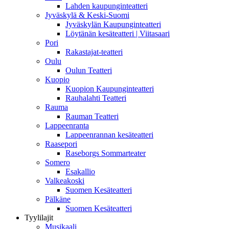
Lahden kaupunginteatteri
Jyväskylä & Keski-Suomi
Jyväskylän Kaupunginteatteri
Löytänän kesäteatteri | Viitasaari
Pori
Rakastajat-teatteri
Oulu
Oulun Teatteri
Kuopio
Kuopion Kaupunginteatteri
Rauhalahti Teatteri
Rauma
Rauman Teatteri
Lappeenranta
Lappeenrannan kesäteatteri
Raasepori
Raseborgs Sommarteater
Somero
Esakallio
Valkeakoski
Suomen Kesäteatteri
Pälkäne
Suomen Kesäteatteri
Tyylilajit
Musikaali