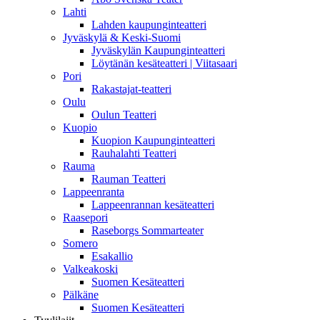
Lahti
Lahden kaupunginteatteri
Jyväskylä & Keski-Suomi
Jyväskylän Kaupunginteatteri
Löytänän kesäteatteri | Viitasaari
Pori
Rakastajat-teatteri
Oulu
Oulun Teatteri
Kuopio
Kuopion Kaupunginteatteri
Rauhalahti Teatteri
Rauma
Rauman Teatteri
Lappeenranta
Lappeenrannan kesäteatteri
Raasepori
Raseborgs Sommarteater
Somero
Esakallio
Valkeakoski
Suomen Kesäteatteri
Pälkäne
Suomen Kesäteatteri