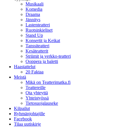
Musikaali
Komedia
Draama
Jännitys
Lastenteatteri
Ruotsinkieliset
Stand Up
Konsertit ja Keikat
Tanssiteatteri
Kesäteatterit
Striimit ja verkko-teatteri
Ooppera ja baletti
Haastattelut
20 Faktaa
Meistä
Mikä on Teatterimatka.fi
Teattereille
Ota yhteyttä
Yhteistyössä
Tietosuojalauseke
Kilpailut
Ryhmänjohtajille
Facebook
Tilaa uutiskirje