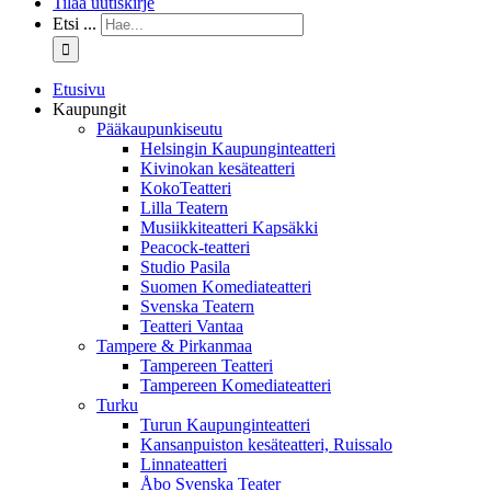
Tilaa uutiskirje
Etsi ...
Etusivu
Kaupungit
Pääkaupunkiseutu
Helsingin Kaupunginteatteri
Kivinokan kesäteatteri
KokoTeatteri
Lilla Teatern
Musiikkiteatteri Kapsäkki
Peacock-teatteri
Studio Pasila
Suomen Komediateatteri
Svenska Teatern
Teatteri Vantaa
Tampere & Pirkanmaa
Tampereen Teatteri
Tampereen Komediateatteri
Turku
Turun Kaupunginteatteri
Kansanpuiston kesäteatteri, Ruissalo
Linnateatteri
Åbo Svenska Teater