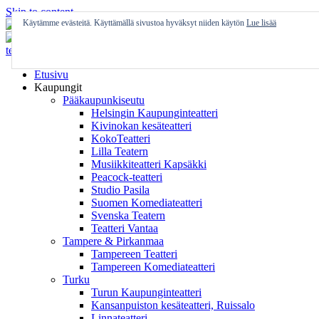
Skip to content
Käytämme evästeitä. Käyttämällä sivustoa hyväksyt niiden käytön
Lue lisää
Etusivu
Kaupungit
Pääkaupunkiseutu
Helsingin Kaupunginteatteri
Kivinokan kesäteatteri
KokoTeatteri
Lilla Teatern
Musiikkiteatteri Kapsäkki
Peacock-teatteri
Studio Pasila
Suomen Komediateatteri
Svenska Teatern
Teatteri Vantaa
Tampere & Pirkanmaa
Tampereen Teatteri
Tampereen Komediateatteri
Turku
Turun Kaupunginteatteri
Kansanpuiston kesäteatteri, Ruissalo
Linnateatteri