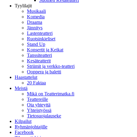
Suomen Kesäteatteri
Tyylilajit
Musikaali
Komedia
Draama
Jännitys
Lastenteatteri
Ruotsinkieliset
Stand Up
Konsertit ja Keikat
Tanssiteatteri
Kesäteatterit
Striimit ja verkko-teatteri
Ooppera ja baletti
Haastattelut
20 Faktaa
Meistä
Mikä on Teatterimatka.fi
Teattereille
Ota yhteyttä
Yhteistyössä
Tietosuojalauseke
Kilpailut
Ryhmänjohtajille
Facebook