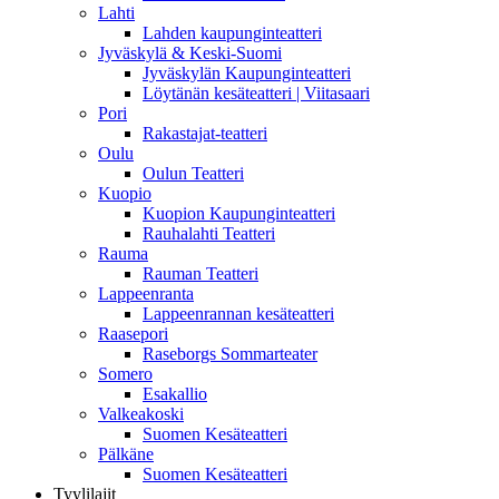
Lahti
Lahden kaupunginteatteri
Jyväskylä & Keski-Suomi
Jyväskylän Kaupunginteatteri
Löytänän kesäteatteri | Viitasaari
Pori
Rakastajat-teatteri
Oulu
Oulun Teatteri
Kuopio
Kuopion Kaupunginteatteri
Rauhalahti Teatteri
Rauma
Rauman Teatteri
Lappeenranta
Lappeenrannan kesäteatteri
Raasepori
Raseborgs Sommarteater
Somero
Esakallio
Valkeakoski
Suomen Kesäteatteri
Pälkäne
Suomen Kesäteatteri
Tyylilajit