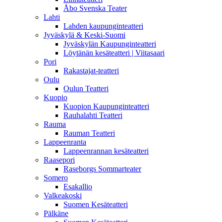
Åbo Svenska Teater
Lahti
Lahden kaupunginteatteri
Jyväskylä & Keski-Suomi
Jyväskylän Kaupunginteatteri
Löytänän kesäteatteri | Viitasaari
Pori
Rakastajat-teatteri
Oulu
Oulun Teatteri
Kuopio
Kuopion Kaupunginteatteri
Rauhalahti Teatteri
Rauma
Rauman Teatteri
Lappeenranta
Lappeenrannan kesäteatteri
Raasepori
Raseborgs Sommarteater
Somero
Esakallio
Valkeakoski
Suomen Kesäteatteri
Pälkäne