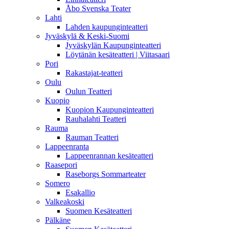
Åbo Svenska Teater
Lahti
Lahden kaupunginteatteri
Jyväskylä & Keski-Suomi
Jyväskylän Kaupunginteatteri
Löytänän kesäteatteri | Viitasaari
Pori
Rakastajat-teatteri
Oulu
Oulun Teatteri
Kuopio
Kuopion Kaupunginteatteri
Rauhalahti Teatteri
Rauma
Rauman Teatteri
Lappeenranta
Lappeenrannan kesäteatteri
Raasepori
Raseborgs Sommarteater
Somero
Esakallio
Valkeakoski
Suomen Kesäteatteri
Pälkäne