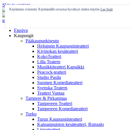
Skip to content
Käytämme evästeitä. Käyttämällä sivustoa hyväksyt niiden käytön
Lue lisää
Etusivu
Kaupungit
Pääkaupunkiseutu
Helsingin Kaupunginteatteri
Kivinokan kesäteatteri
KokoTeatteri
Lilla Teatern
Musiikkiteatteri Kapsäkki
Peacock-teatteri
Studio Pasila
Suomen Komediateatteri
Svenska Teatern
Teatteri Vantaa
Tampere & Pirkanmaa
Tampereen Teatteri
Tampereen Komediateatteri
Turku
Turun Kaupunginteatteri
Kansanpuiston kesäteatteri, Ruissalo
Linnateatteri