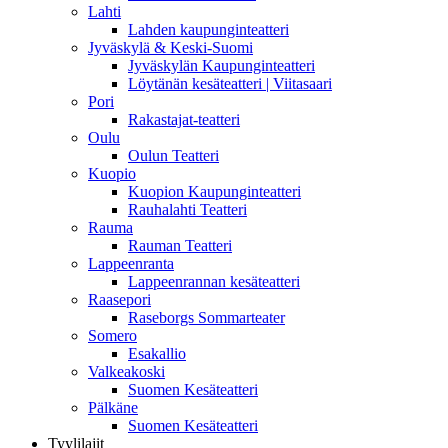
Lahti
Lahden kaupunginteatteri
Jyväskylä & Keski-Suomi
Jyväskylän Kaupunginteatteri
Löytänän kesäteatteri | Viitasaari
Pori
Rakastajat-teatteri
Oulu
Oulun Teatteri
Kuopio
Kuopion Kaupunginteatteri
Rauhalahti Teatteri
Rauma
Rauman Teatteri
Lappeenranta
Lappeenrannan kesäteatteri
Raasepori
Raseborgs Sommarteater
Somero
Esakallio
Valkeakoski
Suomen Kesäteatteri
Pälkäne
Suomen Kesäteatteri
Tyylilajit