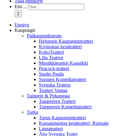
Tilaa uutiskirje
Etsi ...
Etusivu
Kaupungit
Pääkaupunkiseutu
Helsingin Kaupunginteatteri
Kivinokan kesäteatteri
KokoTeatteri
Lilla Teatern
Musiikkiteatteri Kapsäkki
Peacock-teatteri
Studio Pasila
Suomen Komediateatteri
Svenska Teatern
Teatteri Vantaa
Tampere & Pirkanmaa
Tampereen Teatteri
Tampereen Komediateatteri
Turku
Turun Kaupunginteatteri
Kansanpuiston kesäteatteri, Ruissalo
Linnateatteri
Åbo Svenska Teater