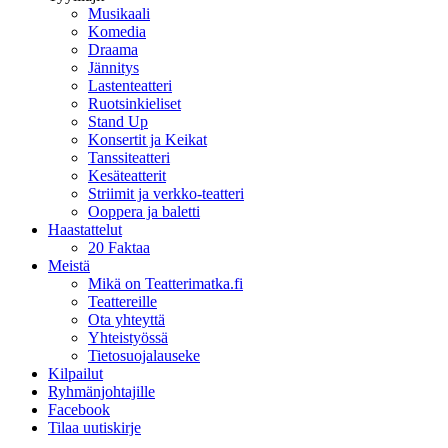
Musikaali
Komedia
Draama
Jännitys
Lastenteatteri
Ruotsinkieliset
Stand Up
Konsertit ja Keikat
Tanssiteatteri
Kesäteatterit
Striimit ja verkko-teatteri
Ooppera ja baletti
Haastattelut
20 Faktaa
Meistä
Mikä on Teatterimatka.fi
Teattereille
Ota yhteyttä
Yhteistyössä
Tietosuojalauseke
Kilpailut
Ryhmänjohtajille
Facebook
Tilaa uutiskirje