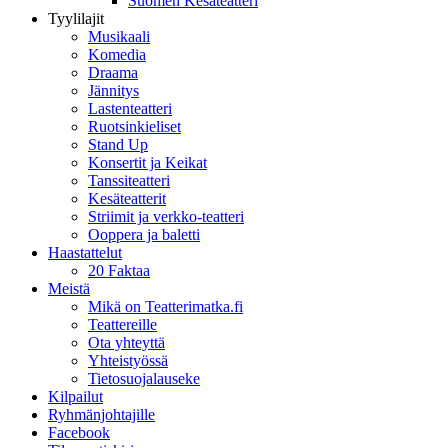
Suomen Kesäteatteri
Tyylilajit
Musikaali
Komedia
Draama
Jännitys
Lastenteatteri
Ruotsinkieliset
Stand Up
Konsertit ja Keikat
Tanssiteatteri
Kesäteatterit
Striimit ja verkko-teatteri
Ooppera ja baletti
Haastattelut
20 Faktaa
Meistä
Mikä on Teatterimatka.fi
Teattereille
Ota yhteyttä
Yhteistyössä
Tietosuojalauseke
Kilpailut
Ryhmänjohtajille
Facebook