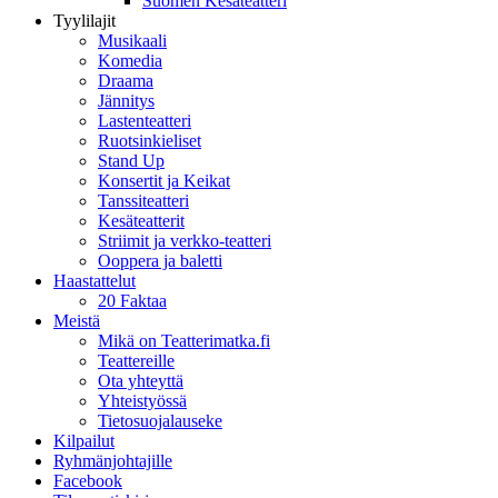
Suomen Kesäteatteri
Tyylilajit
Musikaali
Komedia
Draama
Jännitys
Lastenteatteri
Ruotsinkieliset
Stand Up
Konsertit ja Keikat
Tanssiteatteri
Kesäteatterit
Striimit ja verkko-teatteri
Ooppera ja baletti
Haastattelut
20 Faktaa
Meistä
Mikä on Teatterimatka.fi
Teattereille
Ota yhteyttä
Yhteistyössä
Tietosuojalauseke
Kilpailut
Ryhmänjohtajille
Facebook