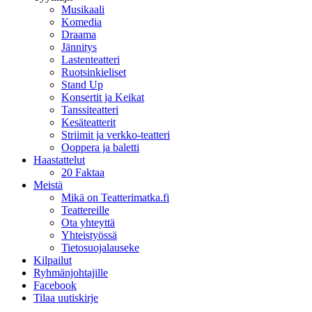
Musikaali
Komedia
Draama
Jännitys
Lastenteatteri
Ruotsinkieliset
Stand Up
Konsertit ja Keikat
Tanssiteatteri
Kesäteatterit
Striimit ja verkko-teatteri
Ooppera ja baletti
Haastattelut
20 Faktaa
Meistä
Mikä on Teatterimatka.fi
Teattereille
Ota yhteyttä
Yhteistyössä
Tietosuojalauseke
Kilpailut
Ryhmänjohtajille
Facebook
Tilaa uutiskirje