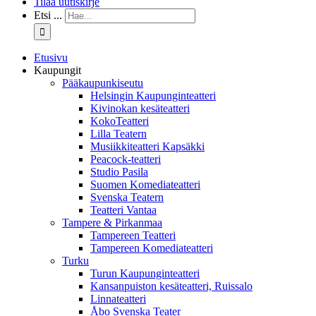
Tilaa uutiskirje
Etsi ...
Etusivu
Kaupungit
Pääkaupunkiseutu
Helsingin Kaupunginteatteri
Kivinokan kesäteatteri
KokoTeatteri
Lilla Teatern
Musiikkiteatteri Kapsäkki
Peacock-teatteri
Studio Pasila
Suomen Komediateatteri
Svenska Teatern
Teatteri Vantaa
Tampere & Pirkanmaa
Tampereen Teatteri
Tampereen Komediateatteri
Turku
Turun Kaupunginteatteri
Kansanpuiston kesäteatteri, Ruissalo
Linnateatteri
Åbo Svenska Teater