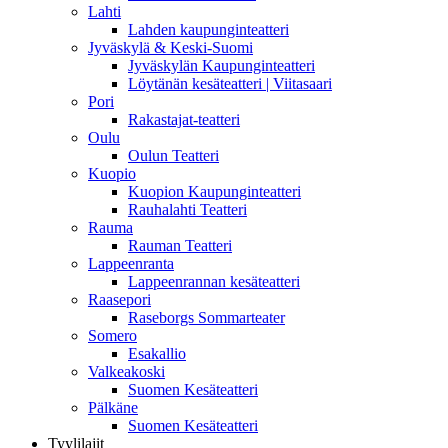
Lahti
Lahden kaupunginteatteri
Jyväskylä & Keski-Suomi
Jyväskylän Kaupunginteatteri
Löytänän kesäteatteri | Viitasaari
Pori
Rakastajat-teatteri
Oulu
Oulun Teatteri
Kuopio
Kuopion Kaupunginteatteri
Rauhalahti Teatteri
Rauma
Rauman Teatteri
Lappeenranta
Lappeenrannan kesäteatteri
Raasepori
Raseborgs Sommarteater
Somero
Esakallio
Valkeakoski
Suomen Kesäteatteri
Pälkäne
Suomen Kesäteatteri
Tyylilajit