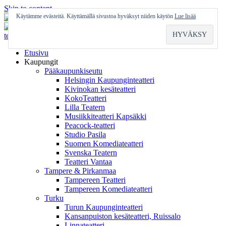
Skip to content
Käytämme evästeitä. Käyttämällä sivustoa hyväksyt niiden käytön
Lue lisää
Etusivu
Kaupungit
Pääkaupunkiseutu
Helsingin Kaupunginteatteri
Kivinokan kesäteatteri
KokoTeatteri
Lilla Teatern
Musiikkiteatteri Kapsäkki
Peacock-teatteri
Studio Pasila
Suomen Komediateatteri
Svenska Teatern
Teatteri Vantaa
Tampere & Pirkanmaa
Tampereen Teatteri
Tampereen Komediateatteri
Turku
Turun Kaupunginteatteri
Kansanpuiston kesäteatteri, Ruissalo
Linnateatteri