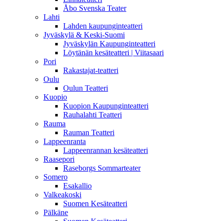
Åbo Svenska Teater
Lahti
Lahden kaupunginteatteri
Jyväskylä & Keski-Suomi
Jyväskylän Kaupunginteatteri
Löytänän kesäteatteri | Viitasaari
Pori
Rakastajat-teatteri
Oulu
Oulun Teatteri
Kuopio
Kuopion Kaupunginteatteri
Rauhalahti Teatteri
Rauma
Rauman Teatteri
Lappeenranta
Lappeenrannan kesäteatteri
Raasepori
Raseborgs Sommarteater
Somero
Esakallio
Valkeakoski
Suomen Kesäteatteri
Pälkäne