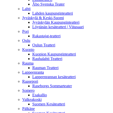
Åbo Svenska Teater
Lahti
Lahden kaupunginteatteri
Jyväskylä & Keski-Suomi
Jyväskylän Kaupunginteatteri
Löytänän kesäteatteri | Viitasaari
Pori
Rakastajat-teatteri
Oulu
Oulun Teatteri
Kuopio
Kuopion Kaupunginteatteri
Rauhalahti Teatteri
Rauma
Rauman Teatteri
Lappeenranta
Lappeenrannan kesäteatteri
Raasepori
Raseborgs Sommarteater
Somero
Esakallio
Valkeakoski
Suomen Kesäteatteri
Pälkäne