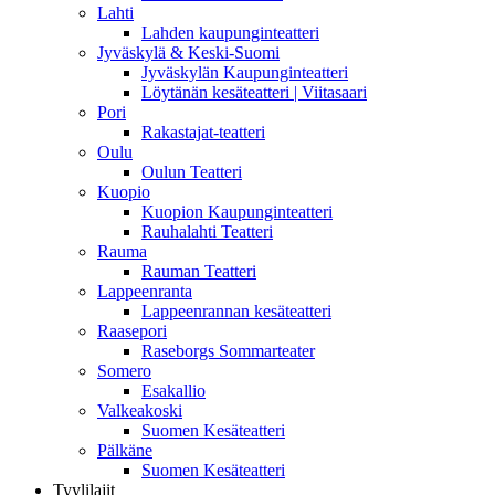
Lahti
Lahden kaupunginteatteri
Jyväskylä & Keski-Suomi
Jyväskylän Kaupunginteatteri
Löytänän kesäteatteri | Viitasaari
Pori
Rakastajat-teatteri
Oulu
Oulun Teatteri
Kuopio
Kuopion Kaupunginteatteri
Rauhalahti Teatteri
Rauma
Rauman Teatteri
Lappeenranta
Lappeenrannan kesäteatteri
Raasepori
Raseborgs Sommarteater
Somero
Esakallio
Valkeakoski
Suomen Kesäteatteri
Pälkäne
Suomen Kesäteatteri
Tyylilajit