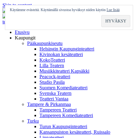
Skip to content
Käytämme evästeitä. Käyttämällä sivustoa hyväksyt niiden käytön
Lue lisää
Etusivu
Kaupungit
Pääkaupunkiseutu
Helsingin Kaupunginteatteri
Kivinokan kesäteatteri
KokoTeatteri
Lilla Teatern
Musiikkiteatteri Kapsäkki
Peacock-teatteri
Studio Pasila
Suomen Komediateatteri
Svenska Teatern
Teatteri Vantaa
Tampere & Pirkanmaa
Tampereen Teatteri
Tampereen Komediateatteri
Turku
Turun Kaupunginteatteri
Kansanpuiston kesäteatteri, Ruissalo
Linnateatteri