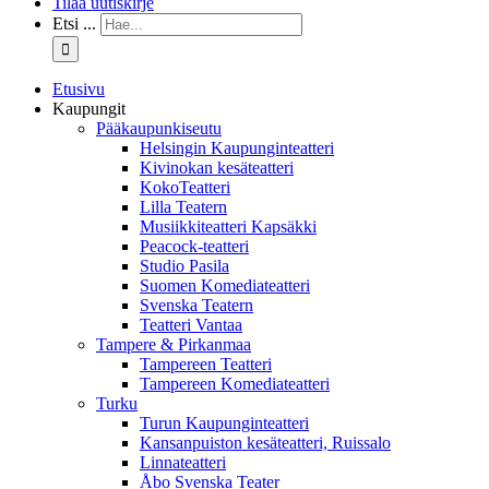
Tilaa uutiskirje
Etsi ...
Etusivu
Kaupungit
Pääkaupunkiseutu
Helsingin Kaupunginteatteri
Kivinokan kesäteatteri
KokoTeatteri
Lilla Teatern
Musiikkiteatteri Kapsäkki
Peacock-teatteri
Studio Pasila
Suomen Komediateatteri
Svenska Teatern
Teatteri Vantaa
Tampere & Pirkanmaa
Tampereen Teatteri
Tampereen Komediateatteri
Turku
Turun Kaupunginteatteri
Kansanpuiston kesäteatteri, Ruissalo
Linnateatteri
Åbo Svenska Teater