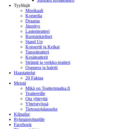
Suomen Kesäteatteri
Tyylilajit
Musikaali
Komedia
Draama
Jännitys
Lastenteatteri
Ruotsinkieliset
Stand Up
Konsertit ja Keikat
Tanssiteatteri
Kesäteatterit
Striimit ja verkko-teatteri
Ooppera ja baletti
Haastattelut
20 Faktaa
Meistä
Mikä on Teatterimatka.fi
Teattereille
Ota yhteyttä
Yhteistyössä
Tietosuojalauseke
Kilpailut
Ryhmänjohtajille
Facebook