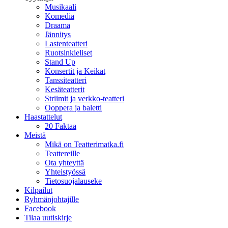
Musikaali
Komedia
Draama
Jännitys
Lastenteatteri
Ruotsinkieliset
Stand Up
Konsertit ja Keikat
Tanssiteatteri
Kesäteatterit
Striimit ja verkko-teatteri
Ooppera ja baletti
Haastattelut
20 Faktaa
Meistä
Mikä on Teatterimatka.fi
Teattereille
Ota yhteyttä
Yhteistyössä
Tietosuojalauseke
Kilpailut
Ryhmänjohtajille
Facebook
Tilaa uutiskirje