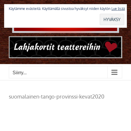
Skip
to
Käytämme evästeitä. Käyttämällä sivustoa hyväksyt niiden käytön
Lue lisää
content
Siirry...
suomalainen-tango-provinssi-kevat2020