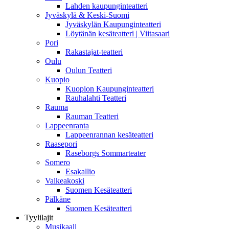
Lahden kaupunginteatteri
Jyväskylä & Keski-Suomi
Jyväskylän Kaupunginteatteri
Löytänän kesäteatteri | Viitasaari
Pori
Rakastajat-teatteri
Oulu
Oulun Teatteri
Kuopio
Kuopion Kaupunginteatteri
Rauhalahti Teatteri
Rauma
Rauman Teatteri
Lappeenranta
Lappeenrannan kesäteatteri
Raasepori
Raseborgs Sommarteater
Somero
Esakallio
Valkeakoski
Suomen Kesäteatteri
Pälkäne
Suomen Kesäteatteri
Tyylilajit
Musikaali