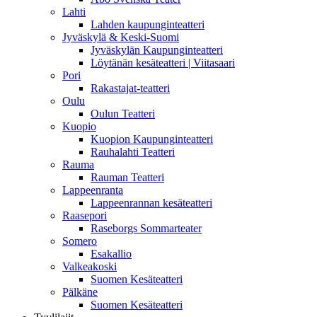
Lahti
Lahden kaupunginteatteri
Jyväskylä & Keski-Suomi
Jyväskylän Kaupunginteatteri
Löytänän kesäteatteri | Viitasaari
Pori
Rakastajat-teatteri
Oulu
Oulun Teatteri
Kuopio
Kuopion Kaupunginteatteri
Rauhalahti Teatteri
Rauma
Rauman Teatteri
Lappeenranta
Lappeenrannan kesäteatteri
Raasepori
Raseborgs Sommarteater
Somero
Esakallio
Valkeakoski
Suomen Kesäteatteri
Pälkäne
Suomen Kesäteatteri