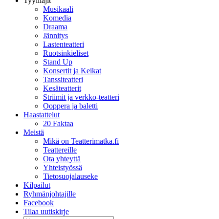
Tyylilajit
Musikaali
Komedia
Draama
Jännitys
Lastenteatteri
Ruotsinkieliset
Stand Up
Konsertit ja Keikat
Tanssiteatteri
Kesäteatterit
Striimit ja verkko-teatteri
Ooppera ja baletti
Haastattelut
20 Faktaa
Meistä
Mikä on Teatterimatka.fi
Teattereille
Ota yhteyttä
Yhteistyössä
Tietosuojalauseke
Kilpailut
Ryhmänjohtajille
Facebook
Tilaa uutiskirje