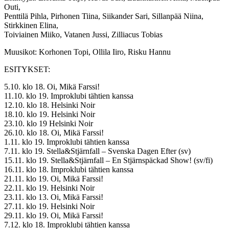
Outi,
Penttilä Pihla, Pirhonen Tiina, Siikander Sari, Sillanpää Niina,
Stirkkinen Elina,
Toiviainen Miiko, Vatanen Jussi, Zilliacus Tobias
Muusikot: Korhonen Topi, Ollila Iiro, Risku Hannu
ESITYKSET:
5.10. klo 18. Oi, Mikä Farssi!
11.10. klo 19. Improklubi tähtien kanssa
12.10. klo 18. Helsinki Noir
18.10. klo 19. Helsinki Noir
23.10. klo 19 Helsinki Noir
26.10. klo 18. Oi, Mikä Farssi!
1.11. klo 19. Improklubi tähtien kanssa
7.11. klo 19. Stella&Stjärnfall – Svenska Dagen Efter (sv)
15.11. klo 19. Stella&Stjärnfall – En Stjärnspäckad Show! (sv/fi)
16.11. klo 18. Improklubi tähtien kanssa
21.11. klo 19. Oi, Mikä Farssi!
22.11. klo 19. Helsinki Noir
23.11. klo 13. Oi, Mikä Farssi!
27.11. klo 19. Helsinki Noir
29.11. klo 19. Oi, Mikä Farssi!
7.12. klo 18. Improklubi tähtien kanssa