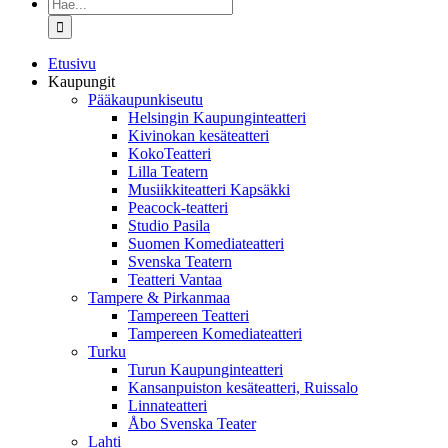
Etsi
...
Etusivu
Kaupungit
Pääkaupunkiseutu
Helsingin Kaupunginteatteri
Kivinokan kesäteatteri
KokoTeatteri
Lilla Teatern
Musiikkiteatteri Kapsäkki
Peacock-teatteri
Studio Pasila
Suomen Komediateatteri
Svenska Teatern
Teatteri Vantaa
Tampere & Pirkanmaa
Tampereen Teatteri
Tampereen Komediateatteri
Turku
Turun Kaupunginteatteri
Kansanpuiston kesäteatteri, Ruissalo
Linnateatteri
Åbo Svenska Teater
Lahti