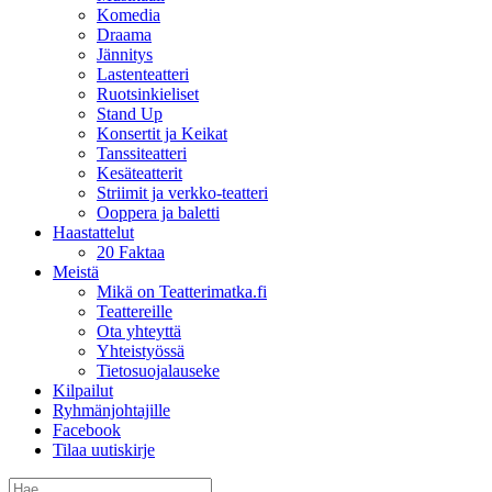
Komedia
Draama
Jännitys
Lastenteatteri
Ruotsinkieliset
Stand Up
Konsertit ja Keikat
Tanssiteatteri
Kesäteatterit
Striimit ja verkko-teatteri
Ooppera ja baletti
Haastattelut
20 Faktaa
Meistä
Mikä on Teatterimatka.fi
Teattereille
Ota yhteyttä
Yhteistyössä
Tietosuojalauseke
Kilpailut
Ryhmänjohtajille
Facebook
Tilaa uutiskirje
Etsi