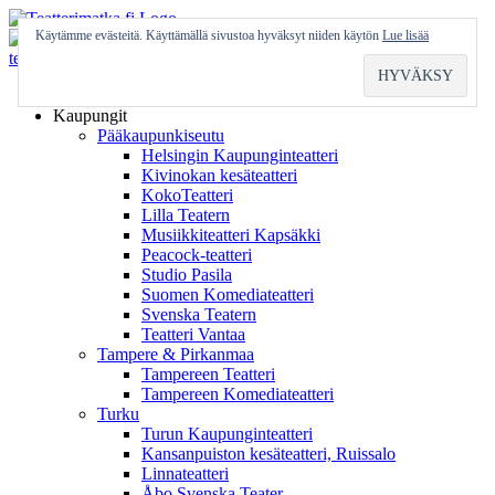
Skip
to
Käytämme evästeitä. Käyttämällä sivustoa hyväksyt niiden käytön
Lue lisää
content
Etusivu
Kaupungit
Pääkaupunkiseutu
Helsingin Kaupunginteatteri
Kivinokan kesäteatteri
KokoTeatteri
Lilla Teatern
Musiikkiteatteri Kapsäkki
Peacock-teatteri
Studio Pasila
Suomen Komediateatteri
Svenska Teatern
Teatteri Vantaa
Tampere & Pirkanmaa
Tampereen Teatteri
Tampereen Komediateatteri
Turku
Turun Kaupunginteatteri
Kansanpuiston kesäteatteri, Ruissalo
Linnateatteri
Åbo Svenska Teater