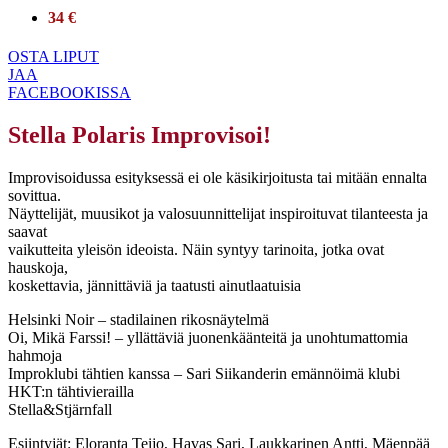
34 €
OSTA LIPUT
JAA
FACEBOOKISSA
Stella Polaris Improvisoi!
Improvisoidussa esityksessä ei ole käsikirjoitusta tai mitään ennalta
sovittua.
Näyttelijät, muusikot ja valosuunnittelijat inspiroituvat tilanteesta ja
saavat
vaikutteita yleisön ideoista. Näin syntyy tarinoita, jotka ovat
hauskoja,
koskettavia, jännittäviä ja taatusti ainutlaatuisia
Helsinki Noir – stadilainen rikosnäytelmä
Oi, Mikä Farssi! – yllättäviä juonenkäänteitä ja unohtumattomia
hahmoja
Improklubi tähtien kanssa – Sari Siikanderin emännöimä klubi
HKT:n tähtivierailla
Stella&Stjärnfall
Esiintyjät: Eloranta Teijo, Havas Sari, Laukkarinen Antti, Mäenpää