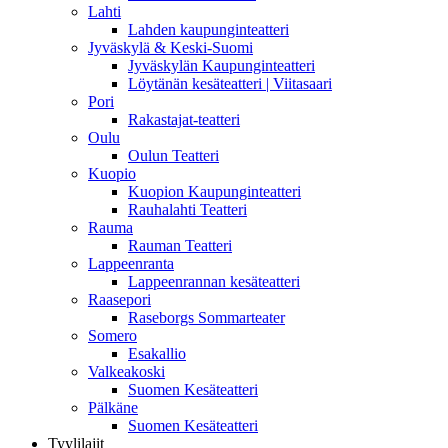
Lahti
Lahden kaupunginteatteri
Jyväskylä & Keski-Suomi
Jyväskylän Kaupunginteatteri
Löytänän kesäteatteri | Viitasaari
Pori
Rakastajat-teatteri
Oulu
Oulun Teatteri
Kuopio
Kuopion Kaupunginteatteri
Rauhalahti Teatteri
Rauma
Rauman Teatteri
Lappeenranta
Lappeenrannan kesäteatteri
Raasepori
Raseborgs Sommarteater
Somero
Esakallio
Valkeakoski
Suomen Kesäteatteri
Pälkäne
Suomen Kesäteatteri
Tyylilajit