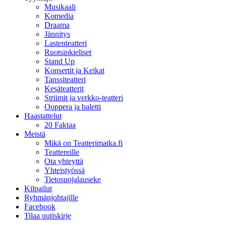
Musikaali
Komedia
Draama
Jännitys
Lastenteatteri
Ruotsinkieliset
Stand Up
Konsertit ja Keikat
Tanssiteatteri
Kesäteatterit
Striimit ja verkko-teatteri
Ooppera ja baletti
Haastattelut
20 Faktaa
Meistä
Mikä on Teatterimatka.fi
Teattereille
Ota yhteyttä
Yhteistyössä
Tietosuojalauseke
Kilpailut
Ryhmänjohtajille
Facebook
Tilaa uutiskirje