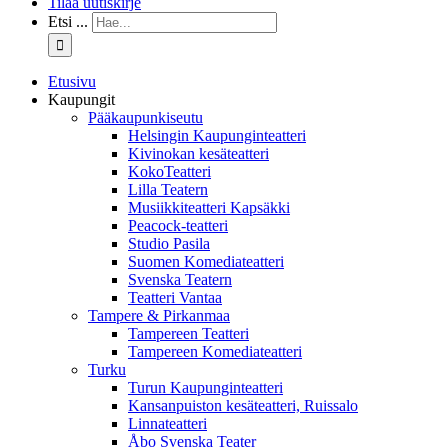
Tilaa uutiskirje
Etsi ...
Etusivu
Kaupungit
Pääkaupunkiseutu
Helsingin Kaupunginteatteri
Kivinokan kesäteatteri
KokoTeatteri
Lilla Teatern
Musiikkiteatteri Kapsäkki
Peacock-teatteri
Studio Pasila
Suomen Komediateatteri
Svenska Teatern
Teatteri Vantaa
Tampere & Pirkanmaa
Tampereen Teatteri
Tampereen Komediateatteri
Turku
Turun Kaupunginteatteri
Kansanpuiston kesäteatteri, Ruissalo
Linnateatteri
Åbo Svenska Teater