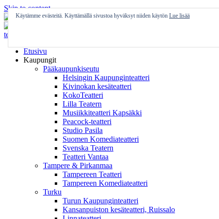
Skip to content
Käytämme evästeitä. Käyttämällä sivustoa hyväksyt niiden käytön
Lue lisää
Etusivu
Kaupungit
Pääkaupunkiseutu
Helsingin Kaupunginteatteri
Kivinokan kesäteatteri
KokoTeatteri
Lilla Teatern
Musiikkiteatteri Kapsäkki
Peacock-teatteri
Studio Pasila
Suomen Komediateatteri
Svenska Teatern
Teatteri Vantaa
Tampere & Pirkanmaa
Tampereen Teatteri
Tampereen Komediateatteri
Turku
Turun Kaupunginteatteri
Kansanpuiston kesäteatteri, Ruissalo
Linnateatteri