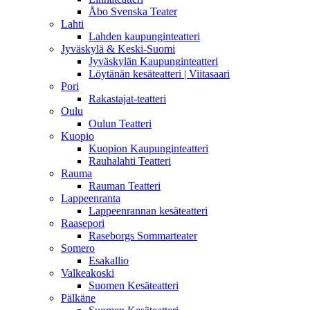
Åbo Svenska Teater
Lahti
Lahden kaupunginteatteri
Jyväskylä & Keski-Suomi
Jyväskylän Kaupunginteatteri
Löytänän kesäteatteri | Viitasaari
Pori
Rakastajat-teatteri
Oulu
Oulun Teatteri
Kuopio
Kuopion Kaupunginteatteri
Rauhalahti Teatteri
Rauma
Rauman Teatteri
Lappeenranta
Lappeenrannan kesäteatteri
Raasepori
Raseborgs Sommarteater
Somero
Esakallio
Valkeakoski
Suomen Kesäteatteri
Pälkäne