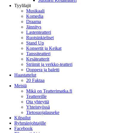
Suomen Kesäteatteri
Tyylilajit
Musikaali
Komedia
Draama
Jännitys
Lastenteatteri
Ruotsinkieliset
Stand Up
Konsertit ja Keikat
Tanssiteatteri
Kesäteatterit
Striimit ja verkko-teatteri
Ooppera ja baletti
Haastattelut
20 Faktaa
Meistä
Mikä on Teatterimatka.fi
Teattereille
Ota yhteyttä
Yhteistyössä
Tietosuojalauseke
Kilpailut
Ryhmänjohtajille
Facebook