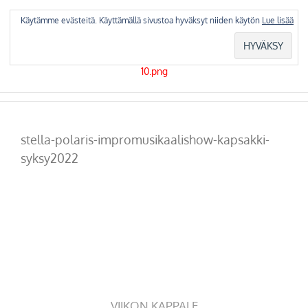
Skip
to
Käytämme evästeitä. Käyttämällä sivustoa hyväksyt niiden käytön
Lue lisää
content
stella-polaris-impromusikaalishow-kapsakki-
syksy2022
VIIKON KAPPALE