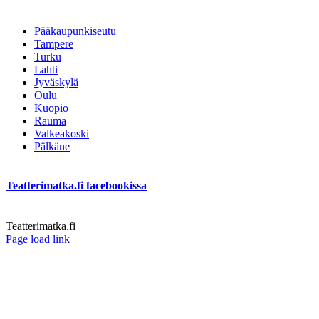
Pääkaupunkiseutu
Tampere
Turku
Lahti
Jyväskylä
Oulu
Kuopio
Rauma
Valkeakoski
Pälkäne
Teatterimatka.fi facebookissa
Teatterimatka.fi
Facebook
Page load link
Go
to
Top