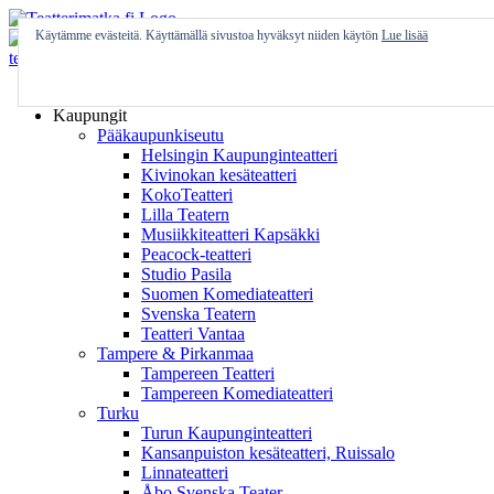
Skip
to
Käytämme evästeitä. Käyttämällä sivustoa hyväksyt niiden käytön
Lue lisää
content
Etusivu
Kaupungit
Pääkaupunkiseutu
Helsingin Kaupunginteatteri
Kivinokan kesäteatteri
KokoTeatteri
Lilla Teatern
Musiikkiteatteri Kapsäkki
Peacock-teatteri
Studio Pasila
Suomen Komediateatteri
Svenska Teatern
Teatteri Vantaa
Tampere & Pirkanmaa
Tampereen Teatteri
Tampereen Komediateatteri
Turku
Turun Kaupunginteatteri
Kansanpuiston kesäteatteri, Ruissalo
Linnateatteri
Åbo Svenska Teater