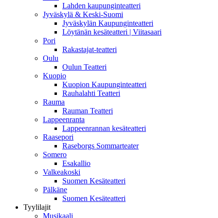
Lahden kaupunginteatteri
Jyväskylä & Keski-Suomi
Jyväskylän Kaupunginteatteri
Löytänän kesäteatteri | Viitasaari
Pori
Rakastajat-teatteri
Oulu
Oulun Teatteri
Kuopio
Kuopion Kaupunginteatteri
Rauhalahti Teatteri
Rauma
Rauman Teatteri
Lappeenranta
Lappeenrannan kesäteatteri
Raasepori
Raseborgs Sommarteater
Somero
Esakallio
Valkeakoski
Suomen Kesäteatteri
Pälkäne
Suomen Kesäteatteri
Tyylilajit
Musikaali