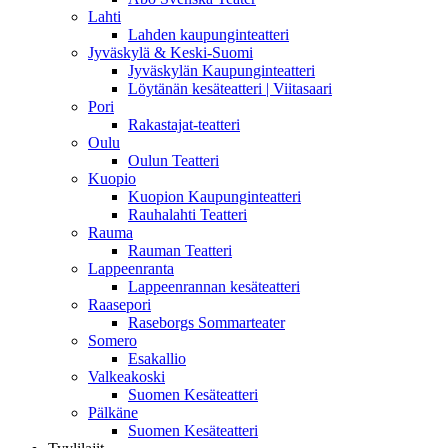
Lahti
Lahden kaupunginteatteri
Jyväskylä & Keski-Suomi
Jyväskylän Kaupunginteatteri
Löytänän kesäteatteri | Viitasaari
Pori
Rakastajat-teatteri
Oulu
Oulun Teatteri
Kuopio
Kuopion Kaupunginteatteri
Rauhalahti Teatteri
Rauma
Rauman Teatteri
Lappeenranta
Lappeenrannan kesäteatteri
Raasepori
Raseborgs Sommarteater
Somero
Esakallio
Valkeakoski
Suomen Kesäteatteri
Pälkäne
Suomen Kesäteatteri