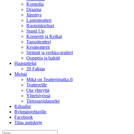
Komedia
Draama
Jännitys
Lastenteatteri
Ruotsinkieliset
Stand Up
Konsertit ja Keikat
Tanssiteatteri
Kesäteatterit
Striimit ja verkko-teatteri
Ooppera ja baletti
Haastattelut
20 Faktaa
Meistä
Mikä on Teatterimatka.fi
Teattereille
Ota yhteyttä
Yhteistyössä
Tietosuojalauseke
Kilpailut
Ryhmänjohtajille
Facebook
Tilaa uutiskirje
Etsi