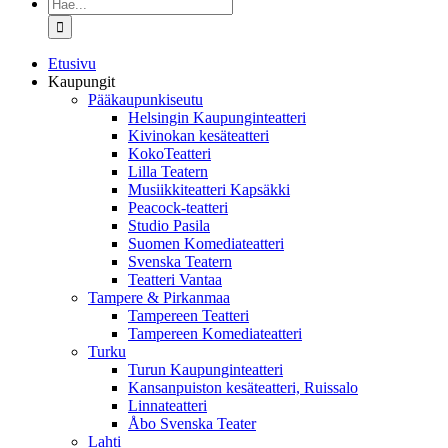
Etsi
...
Etusivu
Kaupungit
Pääkaupunkiseutu
Helsingin Kaupunginteatteri
Kivinokan kesäteatteri
KokoTeatteri
Lilla Teatern
Musiikkiteatteri Kapsäkki
Peacock-teatteri
Studio Pasila
Suomen Komediateatteri
Svenska Teatern
Teatteri Vantaa
Tampere & Pirkanmaa
Tampereen Teatteri
Tampereen Komediateatteri
Turku
Turun Kaupunginteatteri
Kansanpuiston kesäteatteri, Ruissalo
Linnateatteri
Åbo Svenska Teater
Lahti