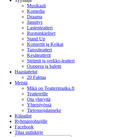
Tyylilajit
Musikaali
Komedia
Draama
Jännitys
Lastenteatteri
Ruotsinkieliset
Stand Up
Konsertit ja Keikat
Tanssiteatteri
Kesäteatterit
Striimit ja verkko-teatteri
Ooppera ja baletti
Haastattelut
20 Faktaa
Meistä
Mikä on Teatterimatka.fi
Teattereille
Ota yhteyttä
Yhteistyössä
Tietosuojalauseke
Kilpailut
Ryhmänjohtajille
Facebook
Tilaa uutiskirje