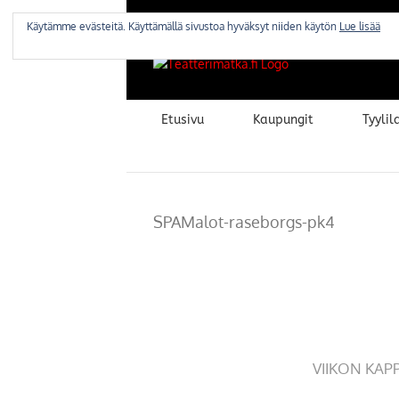
Skip
to
Käytämme evästeitä. Käyttämällä sivustoa hyväksyt niiden käytön
Lue lisää
content
Etusivu
Kaupungit
Tyylila
SPAMalot-raseborgs-pk4
VIIKON KAP