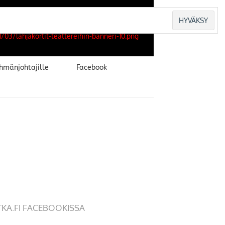
hmänjohtajille
Facebook
TKA.FI FACEBOOKISSA