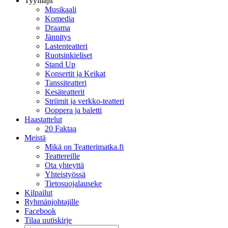
Tyylilajit
Musikaali
Komedia
Draama
Jännitys
Lastenteatteri
Ruotsinkieliset
Stand Up
Konsertit ja Keikat
Tanssiteatteri
Kesäteatterit
Striimit ja verkko-teatteri
Ooppera ja baletti
Haastattelut
20 Faktaa
Meistä
Mikä on Teatterimatka.fi
Teattereille
Ota yhteyttä
Yhteistyössä
Tietosuojalauseke
Kilpailut
Ryhmänjohtajille
Facebook
Tilaa uutiskirje