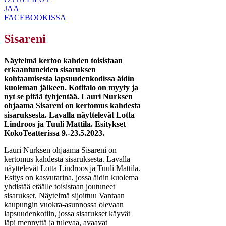
JAA
FACEBOOKISSA
Sisareni
Näytelmä kertoo kahden toisistaan
erkaantuneiden sisaruksen
kohtaamisesta lapsuudenkodissa äidin
kuoleman jälkeen. Kotitalo on myyty ja
nyt se pitää tyhjentää. Lauri Nurksen
ohjaama Sisareni on kertomus kahdesta
sisaruksesta. Lavalla näyttelevät Lotta
Lindroos ja Tuuli Mattila. Esitykset
KokoTeatterissa 9.-23.5.2023.
Lauri Nurksen ohjaama Sisareni on
kertomus kahdesta sisaruksesta. Lavalla
näyttelevät Lotta Lindroos ja Tuuli Mattila.
Esitys on kasvutarina, jossa äidin kuolema
yhdistää etäälle toisistaan joutuneet
sisarukset. Näytelmä sijoittuu Vantaan
kaupungin vuokra-asunnossa olevaan
lapsuudenkotiin, jossa sisarukset käyvät
läpi mennyttä ja tulevaa, avaavat