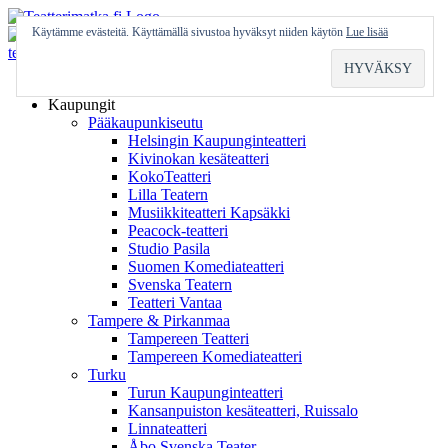
Skip
to
Käytämme evästeitä. Käyttämällä sivustoa hyväksyt niiden käytön
Lue lisää
content
Etusivu
Kaupungit
Pääkaupunkiseutu
Helsingin Kaupunginteatteri
Kivinokan kesäteatteri
KokoTeatteri
Lilla Teatern
Musiikkiteatteri Kapsäkki
Peacock-teatteri
Studio Pasila
Suomen Komediateatteri
Svenska Teatern
Teatteri Vantaa
Tampere & Pirkanmaa
Tampereen Teatteri
Tampereen Komediateatteri
Turku
Turun Kaupunginteatteri
Kansanpuiston kesäteatteri, Ruissalo
Linnateatteri
Åbo Svenska Teater