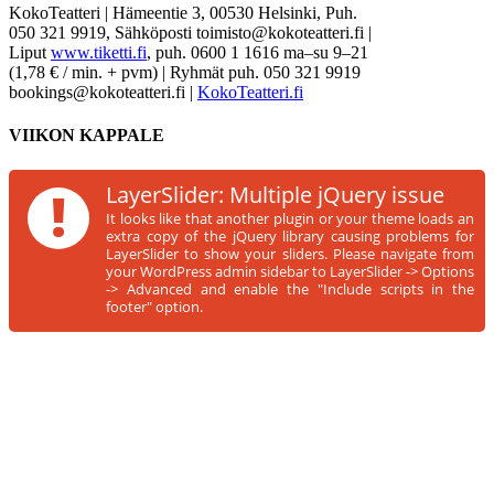
KokoTeatteri
|
Hämeentie 3, 00530 Helsinki, Puh.
050 321 9919, Sähköposti toimisto@kokoteatteri.fi
|
Liput
www.tiketti.fi
, puh. 0600 1 1616 ma–su 9–21
(1,78 € / min. + pvm)
|
Ryhmät puh. 050 321 9919
bookings@kokoteatteri.fi
|
KokoTeatteri.fi
VIIKON KAPPALE
!
LayerSlider: Multiple jQuery issue
It looks like that another plugin or your theme loads an
extra copy of the jQuery library causing problems for
LayerSlider to show your sliders. Please navigate from
your WordPress admin sidebar to LayerSlider -> Options
-> Advanced and enable the "Include scripts in the
footer" option.