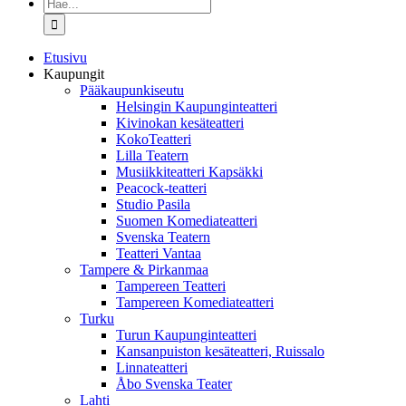
Etsi
...
Etusivu
Kaupungit
Pääkaupunkiseutu
Helsingin Kaupunginteatteri
Kivinokan kesäteatteri
KokoTeatteri
Lilla Teatern
Musiikkiteatteri Kapsäkki
Peacock-teatteri
Studio Pasila
Suomen Komediateatteri
Svenska Teatern
Teatteri Vantaa
Tampere & Pirkanmaa
Tampereen Teatteri
Tampereen Komediateatteri
Turku
Turun Kaupunginteatteri
Kansanpuiston kesäteatteri, Ruissalo
Linnateatteri
Åbo Svenska Teater
Lahti