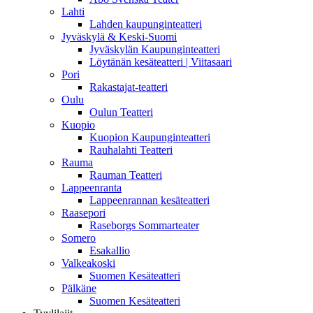
Lahti
Lahden kaupunginteatteri
Jyväskylä & Keski-Suomi
Jyväskylän Kaupunginteatteri
Löytänän kesäteatteri | Viitasaari
Pori
Rakastajat-teatteri
Oulu
Oulun Teatteri
Kuopio
Kuopion Kaupunginteatteri
Rauhalahti Teatteri
Rauma
Rauman Teatteri
Lappeenranta
Lappeenrannan kesäteatteri
Raasepori
Raseborgs Sommarteater
Somero
Esakallio
Valkeakoski
Suomen Kesäteatteri
Pälkäne
Suomen Kesäteatteri