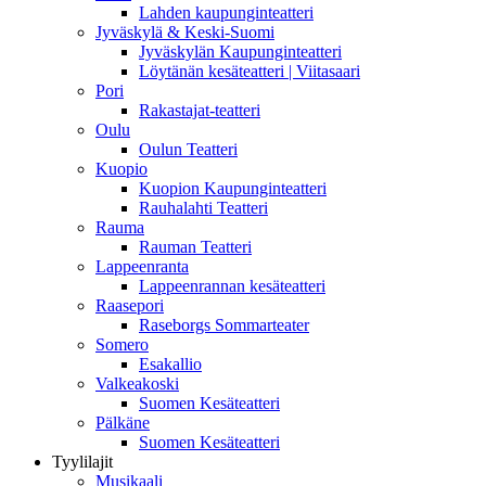
Lahden kaupunginteatteri
Jyväskylä & Keski-Suomi
Jyväskylän Kaupunginteatteri
Löytänän kesäteatteri | Viitasaari
Pori
Rakastajat-teatteri
Oulu
Oulun Teatteri
Kuopio
Kuopion Kaupunginteatteri
Rauhalahti Teatteri
Rauma
Rauman Teatteri
Lappeenranta
Lappeenrannan kesäteatteri
Raasepori
Raseborgs Sommarteater
Somero
Esakallio
Valkeakoski
Suomen Kesäteatteri
Pälkäne
Suomen Kesäteatteri
Tyylilajit
Musikaali