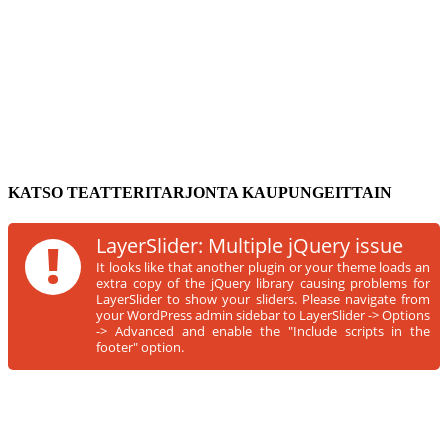
KATSO TEATTERITARJONTA KAUPUNGEITTAIN
!
LayerSlider: Multiple jQuery issue
It looks like that another plugin or your theme loads an
extra copy of the jQuery library causing problems for
LayerSlider to show your sliders. Please navigate from
your WordPress admin sidebar to LayerSlider -> Options
-> Advanced and enable the "Include scripts in the
footer" option.