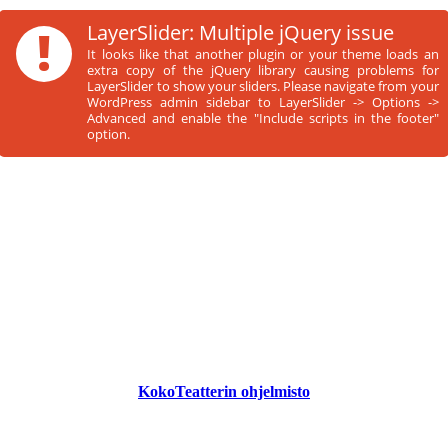
!
LayerSlider: Multiple jQuery issue
It looks like that another plugin or your theme loads an
extra copy of the jQuery library causing problems for
LayerSlider to show your sliders. Please navigate from your
WordPress admin sidebar to LayerSlider -> Options ->
Advanced and enable the "Include scripts in the footer"
option.
KokoTeatterin ohjelmisto