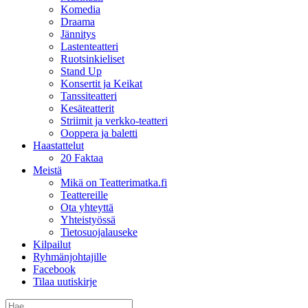
Komedia
Draama
Jännitys
Lastenteatteri
Ruotsinkieliset
Stand Up
Konsertit ja Keikat
Tanssiteatteri
Kesäteatterit
Striimit ja verkko-teatteri
Ooppera ja baletti
Haastattelut
20 Faktaa
Meistä
Mikä on Teatterimatka.fi
Teattereille
Ota yhteyttä
Yhteistyössä
Tietosuojalauseke
Kilpailut
Ryhmänjohtajille
Facebook
Tilaa uutiskirje
Etsi