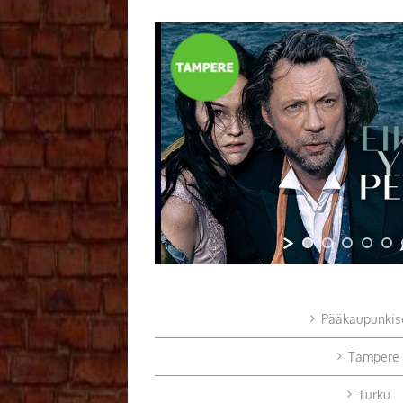
Pääkaupunkis
Tampere
Turku