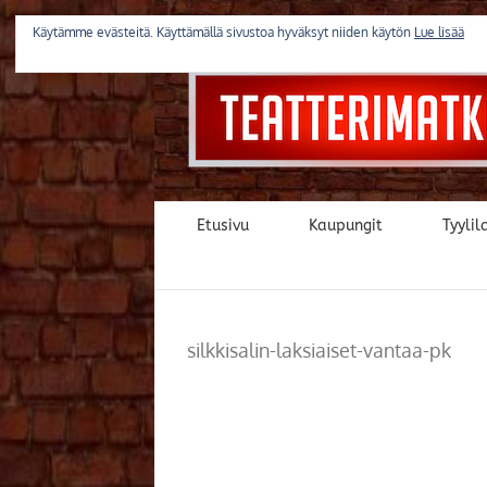
Skip
to
Käytämme evästeitä. Käyttämällä sivustoa hyväksyt niiden käytön
Lue lisää
content
Etusivu
Kaupungit
Tyylila
silkkisalin-laksiaiset-vantaa-pk