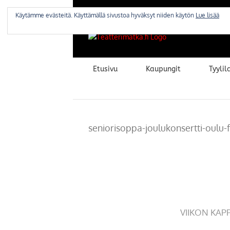
Skip
to
Käytämme evästeitä. Käyttämällä sivustoa hyväksyt niiden käytön
Lue lisää
content
Etusivu
Kaupungit
Tyylila
seniorisoppa-joulukonsertti-oulu-
VIIKON KAP