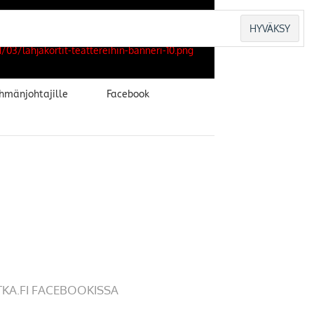
hmänjohtajille
Facebook
TKA.FI FACEBOOKISSA