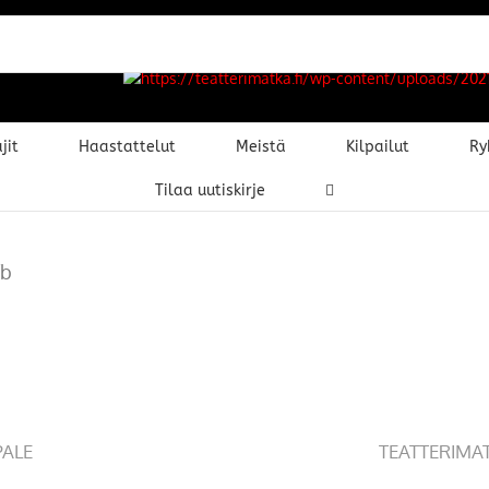
jit
Haastattelut
Meistä
Kilpailut
Ry
Tilaa uutiskirje
fb
PALE
TEATTERIMA