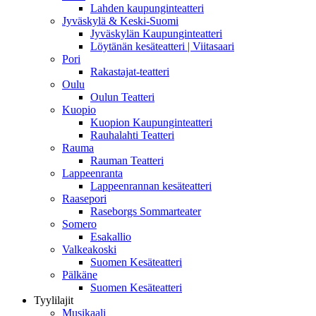
Lahden kaupunginteatteri
Jyväskylä & Keski-Suomi
Jyväskylän Kaupunginteatteri
Löytänän kesäteatteri | Viitasaari
Pori
Rakastajat-teatteri
Oulu
Oulun Teatteri
Kuopio
Kuopion Kaupunginteatteri
Rauhalahti Teatteri
Rauma
Rauman Teatteri
Lappeenranta
Lappeenrannan kesäteatteri
Raasepori
Raseborgs Sommarteater
Somero
Esakallio
Valkeakoski
Suomen Kesäteatteri
Pälkäne
Suomen Kesäteatteri
Tyylilajit
Musikaali