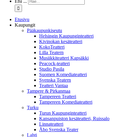
Etsi ...
Etusivu
Kaupungit
Pääkaupunkiseutu
Helsingin Kaupunginteatteri
Kivinokan kesäteatteri
KokoTeatteri
Lilla Teatern
Musiikkiteatteri Kapsäkki
Peacock-teatteri
Studio Pasila
Suomen Komediateatteri
Svenska Teatern
Teatteri Vantaa
Tampere & Pirkanmaa
Tampereen Teatteri
Tampereen Komediateatteri
Turku
Turun Kaupunginteatteri
Kansanpuiston kesäteatteri, Ruissalo
Linnateatteri
Åbo Svenska Teater
Lahti