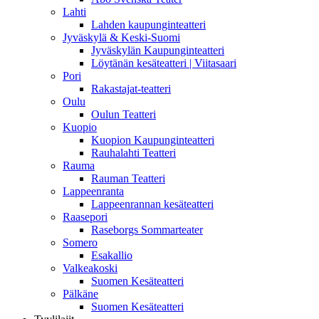
Lahti
Lahden kaupunginteatteri
Jyväskylä & Keski-Suomi
Jyväskylän Kaupunginteatteri
Löytänän kesäteatteri | Viitasaari
Pori
Rakastajat-teatteri
Oulu
Oulun Teatteri
Kuopio
Kuopion Kaupunginteatteri
Rauhalahti Teatteri
Rauma
Rauman Teatteri
Lappeenranta
Lappeenrannan kesäteatteri
Raasepori
Raseborgs Sommarteater
Somero
Esakallio
Valkeakoski
Suomen Kesäteatteri
Pälkäne
Suomen Kesäteatteri