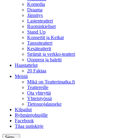
Komedia
Draama
Jännitys
Lastenteatteri
Ruotsinkieliset
Stand Up
Konsertit ja Keikat
Tanssiteatteri
Kesäteatterit
Striimit ja verkko-teatteri
Ooppera ja baletti
Haastattelut
20 Faktaa
Meistä
Mikä on Teatterimatka.fi
Teattereille
Ota yhteyttä
Yhteistyössä
Tietosuojalauseke
Kilpailut
Ryhmänjohtajille
Facebook
Tilaa uutiskirje
Siirry...