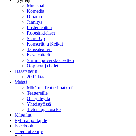
Tyylilajit
Musikaali
Komedia
Draama
Jännitys
Lastenteatteri
Ruotsinkieliset
Stand Up
Konsertit ja Keikat
Tanssiteatteri
Kesäteatterit
Striimit ja verkko-teatteri
Ooppera ja baletti
Haastattelut
20 Faktaa
Meistä
Mikä on Teatterimatka.fi
Teattereille
Ota yhteyttä
Yhteistyössä
Tietosuojalauseke
Kilpailut
Ryhmänjohtajille
Facebook
Tilaa uutiskirje