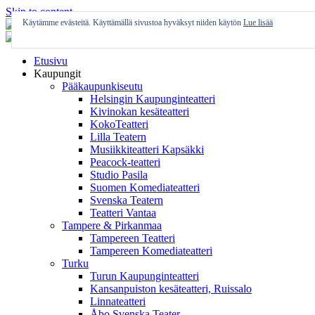
Skip to content
Käytämme evästeitä. Käyttämällä sivustoa hyväksyt niiden käytön
Lue lisää
Etusivu
Kaupungit
Pääkaupunkiseutu
Helsingin Kaupunginteatteri
Kivinokan kesäteatteri
KokoTeatteri
Lilla Teatern
Musiikkiteatteri Kapsäkki
Peacock-teatteri
Studio Pasila
Suomen Komediateatteri
Svenska Teatern
Teatteri Vantaa
Tampere & Pirkanmaa
Tampereen Teatteri
Tampereen Komediateatteri
Turku
Turun Kaupunginteatteri
Kansanpuiston kesäteatteri, Ruissalo
Linnateatteri
Åbo Svenska Teater