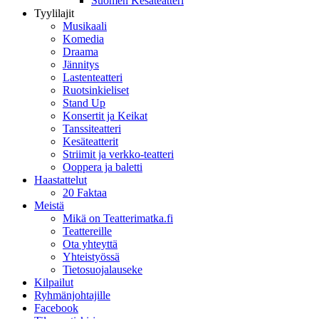
Suomen Kesäteatteri
Tyylilajit
Musikaali
Komedia
Draama
Jännitys
Lastenteatteri
Ruotsinkieliset
Stand Up
Konsertit ja Keikat
Tanssiteatteri
Kesäteatterit
Striimit ja verkko-teatteri
Ooppera ja baletti
Haastattelut
20 Faktaa
Meistä
Mikä on Teatterimatka.fi
Teattereille
Ota yhteyttä
Yhteistyössä
Tietosuojalauseke
Kilpailut
Ryhmänjohtajille
Facebook