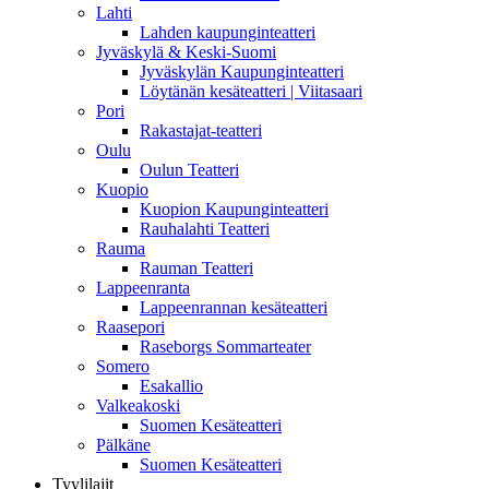
Lahti
Lahden kaupunginteatteri
Jyväskylä & Keski-Suomi
Jyväskylän Kaupunginteatteri
Löytänän kesäteatteri | Viitasaari
Pori
Rakastajat-teatteri
Oulu
Oulun Teatteri
Kuopio
Kuopion Kaupunginteatteri
Rauhalahti Teatteri
Rauma
Rauman Teatteri
Lappeenranta
Lappeenrannan kesäteatteri
Raasepori
Raseborgs Sommarteater
Somero
Esakallio
Valkeakoski
Suomen Kesäteatteri
Pälkäne
Suomen Kesäteatteri
Tyylilajit