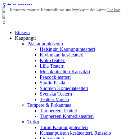
Skip to content
Käytämme evästeitä. Käyttämällä sivustoa hyväksyt niiden käytön
Lue lisää
Etusivu
Kaupungit
Pääkaupunkiseutu
Helsingin Kaupunginteatteri
Kivinokan kesäteatteri
KokoTeatteri
Lilla Teatern
Musiikkiteatteri Kapsäkki
Peacock-teatteri
Studio Pasila
Suomen Komediateatteri
Svenska Teatern
Teatteri Vantaa
Tampere & Pirkanmaa
Tampereen Teatteri
Tampereen Komediateatteri
Turku
Turun Kaupunginteatteri
Kansanpuiston kesäteatteri, Ruissalo
Linnateatteri