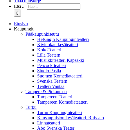
Tilaa uutiskirje
Etsi ...
Etusivu
Kaupungit
Pääkaupunkiseutu
Helsingin Kaupunginteatteri
Kivinokan kesäteatteri
KokoTeatteri
Lilla Teatern
Musiikkiteatteri Kapsäkki
Peacock-teatteri
Studio Pasila
Suomen Komediateatteri
Svenska Teatern
Teatteri Vantaa
Tampere & Pirkanmaa
Tampereen Teatteri
Tampereen Komediateatteri
Turku
Turun Kaupunginteatteri
Kansanpuiston kesäteatteri, Ruissalo
Linnateatteri
Åbo Svenska Teater