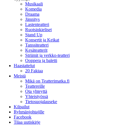
Musikaali
Komedia
Draama
Jännitys
Lastenteatteri
Ruotsinkieliset
Stand Up
Konsertit ja Keikat
Tanssiteatteri
Kesäteatterit
Striimit ja verkko-teatteri
Ooppera ja baletti
Haastattelut
20 Faktaa
Meistä
Mikä on Teatterimatka.fi
Teattereille
Ota yhteyttä
Yhteistyössä
Tietosuojalauseke
Kilpailut
Ryhmänjohtajille
Facebook
Tilaa uutiskirje