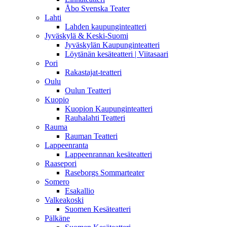
Åbo Svenska Teater
Lahti
Lahden kaupunginteatteri
Jyväskylä & Keski-Suomi
Jyväskylän Kaupunginteatteri
Löytänän kesäteatteri | Viitasaari
Pori
Rakastajat-teatteri
Oulu
Oulun Teatteri
Kuopio
Kuopion Kaupunginteatteri
Rauhalahti Teatteri
Rauma
Rauman Teatteri
Lappeenranta
Lappeenrannan kesäteatteri
Raasepori
Raseborgs Sommarteater
Somero
Esakallio
Valkeakoski
Suomen Kesäteatteri
Pälkäne