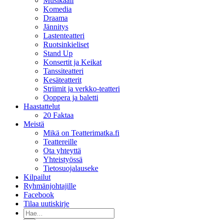
Musikaali
Komedia
Draama
Jännitys
Lastenteatteri
Ruotsinkieliset
Stand Up
Konsertit ja Keikat
Tanssiteatteri
Kesäteatterit
Striimit ja verkko-teatteri
Ooppera ja baletti
Haastattelut
20 Faktaa
Meistä
Mikä on Teatterimatka.fi
Teattereille
Ota yhteyttä
Yhteistyössä
Tietosuojalauseke
Kilpailut
Ryhmänjohtajille
Facebook
Tilaa uutiskirje
Etsi