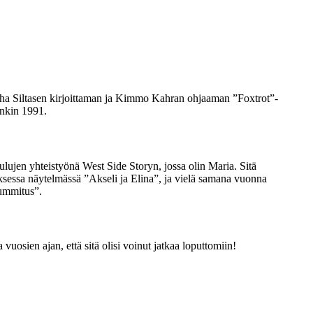
uha Siltasen kirjoittaman ja Kimmo Kahran ohjaaman ”Foxtrot”-
änkin 1991.
ulujen yhteistyönä West Side Storyn, jossa olin Maria. Sitä
ksessa näytelmässä ”Akseli ja Elina”, ja vielä samana vuonna
ummitus”.
 vuosien ajan, että sitä olisi voinut jatkaa loputtomiin!
?