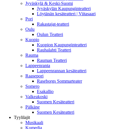
Jyväskylä & Keski-Suomi
Jyväskylän Kaupunginteatteri
Löytänän kesäteatteri | Viitasaari
Pori
Rakastajat-teatteri
Oulu
Oulun Teatteri
Kuopio
Kuopion Kaupunginteatteri
Rauhalahti Teatteri
Rauma
Rauman Teatteri
Lappeenranta
Lappeenrannan kesäteatteri
Raasepori
Raseborgs Sommarteater
Somero
Esakallio
Valkeakoski
Suomen Kesäteatteri
Pälkäne
Suomen Kesäteatteri
Tyylilajit
Musikaali
Komedia