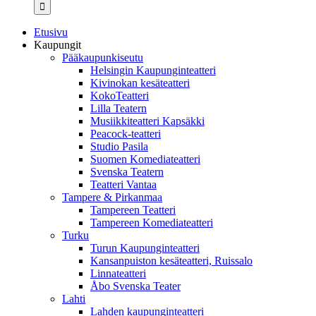
...
Etusivu
Kaupungit
Pääkaupunkiseutu
Helsingin Kaupunginteatteri
Kivinokan kesäteatteri
KokoTeatteri
Lilla Teatern
Musiikkiteatteri Kapsäkki
Peacock-teatteri
Studio Pasila
Suomen Komediateatteri
Svenska Teatern
Teatteri Vantaa
Tampere & Pirkanmaa
Tampereen Teatteri
Tampereen Komediateatteri
Turku
Turun Kaupunginteatteri
Kansanpuiston kesäteatteri, Ruissalo
Linnateatteri
Åbo Svenska Teater
Lahti
Lahden kaupunginteatteri