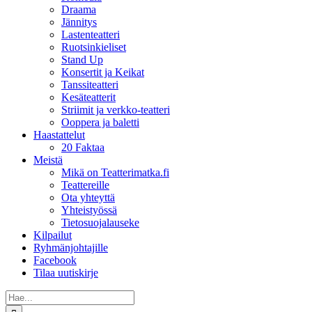
Draama
Jännitys
Lastenteatteri
Ruotsinkieliset
Stand Up
Konsertit ja Keikat
Tanssiteatteri
Kesäteatterit
Striimit ja verkko-teatteri
Ooppera ja baletti
Haastattelut
20 Faktaa
Meistä
Mikä on Teatterimatka.fi
Teattereille
Ota yhteyttä
Yhteistyössä
Tietosuojalauseke
Kilpailut
Ryhmänjohtajille
Facebook
Tilaa uutiskirje
Etsi
...