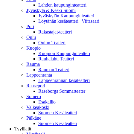
Lahden kaupunginteatteri
Jyväskylä & Keski-Suomi
Jyväskylän Kaupunginteatteri
Löytänän kesäteatteri | Viitasaari
Pori
Rakastajat-teatteri
Oulu
Oulun Teatteri
Kuopio
Kuopion Kaupunginteatteri
Rauhalahti Teatteri
Rauma
Rauman Teatteri
Lappeenranta
Lappeenrannan kesäteatteri
Raasepori
Raseborgs Sommarteater
Somero
Esakallio
Valkeakoski
Suomen Kesäteatteri
Pälkäne
Suomen Kesäteatteri
Tyylilajit