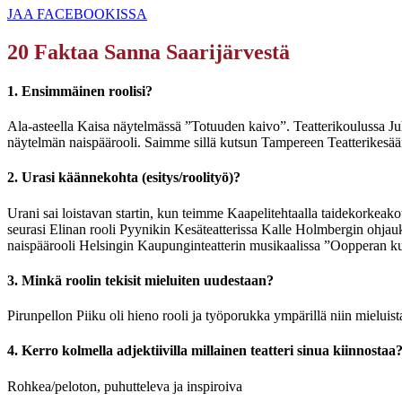
JAA FACEBOOKISSA
20 Faktaa Sanna Saarijärvestä
1. Ensimmäinen roolisi?
Ala-asteella Kaisa näytelmässä ”Totuuden kaivo”. Teatterikoulussa J
näytelmän naispäärooli. Saimme sillä kutsun Tampereen Teatterikesä
2. Urasi käännekohta (esitys/roolityö)?
Urani sai loistavan startin, kun teimme Kaapelitehtaalla taidekorkeako
seurasi Elinan rooli Pyynikin Kesäteatterissa Kalle Holmbergin ohjau
naispäärooli Helsingin Kaupunginteatterin musikaalissa ”Oopperan k
3. Minkä roolin tekisit mieluiten uudestaan?
Pirunpellon Piiku oli hieno rooli ja työporukka ympärillä niin mieluista
4. Kerro kolmella adjektiivilla millainen teatteri sinua kiinnostaa
Rohkea/peloton, puhutteleva ja inspiroiva