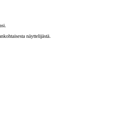
si.
ankohtaisesta näyttelijästä.