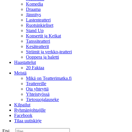
Komedia
Draama
Jännitys
Lastenteatteri
Ruotsinkieliset
Stand Up
Konsertit ja Keikat
Tanssiteatteri
Kesäteatterit
Striimit ja verkko-teatteri
Ooppera ja baletti
Haastattelut
20 Faktaa
Meistä
Mikä on Teatterimatka.fi
Teattereille
Ota yhteyttä
Yhteistyössä
Tietosuojalauseke
Kilpailut
Ryhmänjohtajille
Facebook
Tilaa uutiskirje
Etsi ...