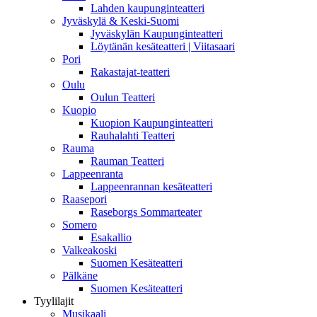
Lahden kaupunginteatteri
Jyväskylä & Keski-Suomi
Jyväskylän Kaupunginteatteri
Löytänän kesäteatteri | Viitasaari
Pori
Rakastajat-teatteri
Oulu
Oulun Teatteri
Kuopio
Kuopion Kaupunginteatteri
Rauhalahti Teatteri
Rauma
Rauman Teatteri
Lappeenranta
Lappeenrannan kesäteatteri
Raasepori
Raseborgs Sommarteater
Somero
Esakallio
Valkeakoski
Suomen Kesäteatteri
Pälkäne
Suomen Kesäteatteri
Tyylilajit
Musikaali