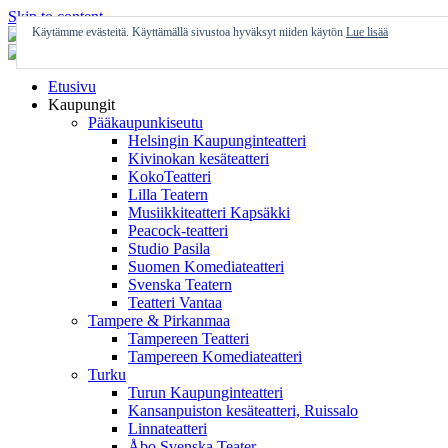
Skip to content
Käytämme evästeitä. Käyttämällä sivustoa hyväksyt niiden käytön
Lue lisää
Etusivu
Kaupungit
Pääkaupunkiseutu
Helsingin Kaupunginteatteri
Kivinokan kesäteatteri
KokoTeatteri
Lilla Teatern
Musiikkiteatteri Kapsäkki
Peacock-teatteri
Studio Pasila
Suomen Komediateatteri
Svenska Teatern
Teatteri Vantaa
Tampere & Pirkanmaa
Tampereen Teatteri
Tampereen Komediateatteri
Turku
Turun Kaupunginteatteri
Kansanpuiston kesäteatteri, Ruissalo
Linnateatteri
Åbo Svenska Teater