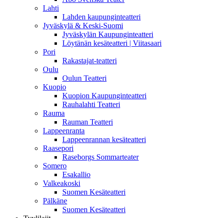
Lahti
Lahden kaupunginteatteri
Jyväskylä & Keski-Suomi
Jyväskylän Kaupunginteatteri
Löytänän kesäteatteri | Viitasaari
Pori
Rakastajat-teatteri
Oulu
Oulun Teatteri
Kuopio
Kuopion Kaupunginteatteri
Rauhalahti Teatteri
Rauma
Rauman Teatteri
Lappeenranta
Lappeenrannan kesäteatteri
Raasepori
Raseborgs Sommarteater
Somero
Esakallio
Valkeakoski
Suomen Kesäteatteri
Pälkäne
Suomen Kesäteatteri