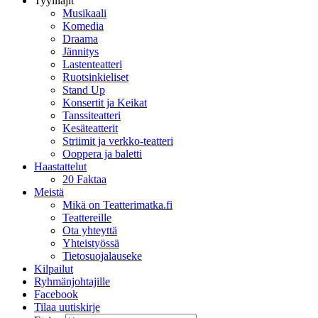
Tyylilajit
Musikaali
Komedia
Draama
Jännitys
Lastenteatteri
Ruotsinkieliset
Stand Up
Konsertit ja Keikat
Tanssiteatteri
Kesäteatterit
Striimit ja verkko-teatteri
Ooppera ja baletti
Haastattelut
20 Faktaa
Meistä
Mikä on Teatterimatka.fi
Teattereille
Ota yhteyttä
Yhteistyössä
Tietosuojalauseke
Kilpailut
Ryhmänjohtajille
Facebook
Tilaa uutiskirje