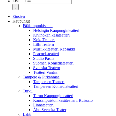
Etsi ...
Etusivu
Kaupungit
Pääkaupunkiseutu
Helsingin Kaupunginteatteri
Kivinokan kesäteatteri
KokoTeatteri
Lilla Teatern
Musiikkiteatteri Kapsäkki
Peacock-teatteri
Studio Pasila
Suomen Komediateatteri
Svenska Teatern
Teatteri Vantaa
Tampere & Pirkanmaa
Tampereen Teatteri
Tampereen Komediateatteri
Turku
Turun Kaupunginteatteri
Kansanpuiston kesäteatteri, Ruissalo
Linnateatteri
Åbo Svenska Teater
Lahti