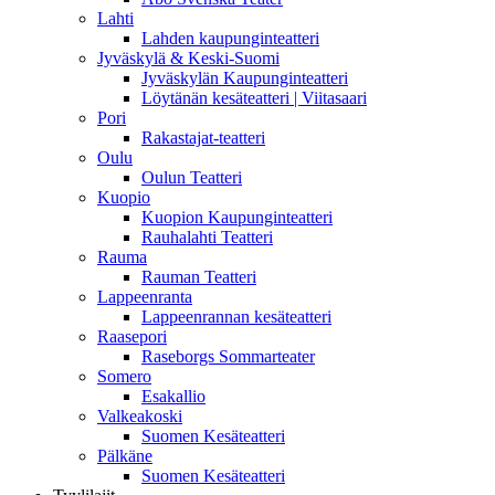
Lahti
Lahden kaupunginteatteri
Jyväskylä & Keski-Suomi
Jyväskylän Kaupunginteatteri
Löytänän kesäteatteri | Viitasaari
Pori
Rakastajat-teatteri
Oulu
Oulun Teatteri
Kuopio
Kuopion Kaupunginteatteri
Rauhalahti Teatteri
Rauma
Rauman Teatteri
Lappeenranta
Lappeenrannan kesäteatteri
Raasepori
Raseborgs Sommarteater
Somero
Esakallio
Valkeakoski
Suomen Kesäteatteri
Pälkäne
Suomen Kesäteatteri