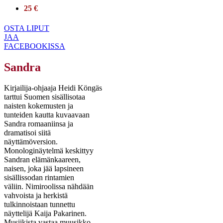
25 €
OSTA LIPUT
JAA
FACEBOOKISSA
Sandra
Kirjailija-ohjaaja Heidi Köngäs
tarttui Suomen sisällisotaa
naisten kokemusten ja
tunteiden kautta kuvaavaan
Sandra romaaniinsa ja
dramatisoi siitä
näyttämöversion.
Monologinäytelmä keskittyy
Sandran elämänkaareen,
naisen, joka jää lapsineen
sisällissodan rintamien
väliin. Nimiroolissa nähdään
vahvoista ja herkistä
tulkinnoistaan tunnettu
näyttelijä Kaija Pakarinen.
Musiikista vastaa muusikko,