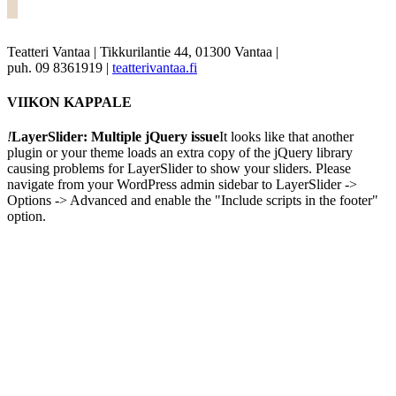
Teatteri Vantaa | Tikkurilantie 44, 01300 Vantaa |
puh. 09 8361919 |
teatterivantaa.fi
VIIKON KAPPALE
!
LayerSlider: Multiple jQuery issue
It looks like that another
plugin or your theme loads an extra copy of the jQuery library
causing problems for LayerSlider to show your sliders. Please
navigate from your WordPress admin sidebar to LayerSlider ->
Options -> Advanced and enable the "Include scripts in the footer"
option.