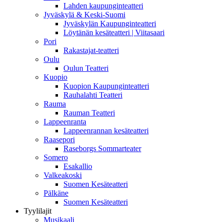
Lahden kaupunginteatteri
Jyväskylä & Keski-Suomi
Jyväskylän Kaupunginteatteri
Löytänän kesäteatteri | Viitasaari
Pori
Rakastajat-teatteri
Oulu
Oulun Teatteri
Kuopio
Kuopion Kaupunginteatteri
Rauhalahti Teatteri
Rauma
Rauman Teatteri
Lappeenranta
Lappeenrannan kesäteatteri
Raasepori
Raseborgs Sommarteater
Somero
Esakallio
Valkeakoski
Suomen Kesäteatteri
Pälkäne
Suomen Kesäteatteri
Tyylilajit
Musikaali