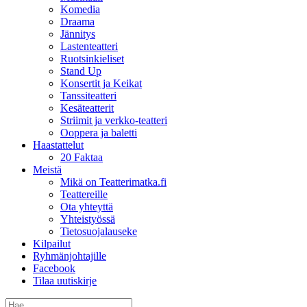
Komedia
Draama
Jännitys
Lastenteatteri
Ruotsinkieliset
Stand Up
Konsertit ja Keikat
Tanssiteatteri
Kesäteatterit
Striimit ja verkko-teatteri
Ooppera ja baletti
Haastattelut
20 Faktaa
Meistä
Mikä on Teatterimatka.fi
Teattereille
Ota yhteyttä
Yhteistyössä
Tietosuojalauseke
Kilpailut
Ryhmänjohtajille
Facebook
Tilaa uutiskirje
Etsi