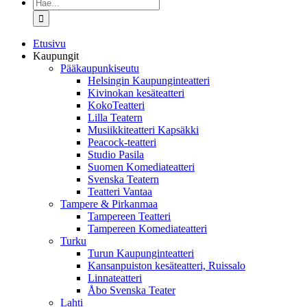
Etsi
...
Etusivu
Kaupungit
Pääkaupunkiseutu
Helsingin Kaupunginteatteri
Kivinokan kesäteatteri
KokoTeatteri
Lilla Teatern
Musiikkiteatteri Kapsäkki
Peacock-teatteri
Studio Pasila
Suomen Komediateatteri
Svenska Teatern
Teatteri Vantaa
Tampere & Pirkanmaa
Tampereen Teatteri
Tampereen Komediateatteri
Turku
Turun Kaupunginteatteri
Kansanpuiston kesäteatteri, Ruissalo
Linnateatteri
Åbo Svenska Teater
Lahti