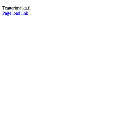
Teatterimatka.fi
Facebook
Page load link
Go
to
Top