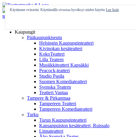
Skip
to
Käytämme evästeitä. Käyttämällä sivustoa hyväksyt niiden käytön
Lue lisää
content
Etusivu
Kaupungit
Pääkaupunkiseutu
Helsingin Kaupunginteatteri
Kivinokan kesäteatteri
KokoTeatteri
Lilla Teatern
Musiikkiteatteri Kapsäkki
Peacock-teatteri
Studio Pasila
Suomen Komediateatteri
Svenska Teatern
Teatteri Vantaa
Tampere & Pirkanmaa
Tampereen Teatteri
Tampereen Komediateatteri
Turku
Turun Kaupunginteatteri
Kansanpuiston kesäteatteri, Ruissalo
Linnateatteri
Åbo Svenska Teater