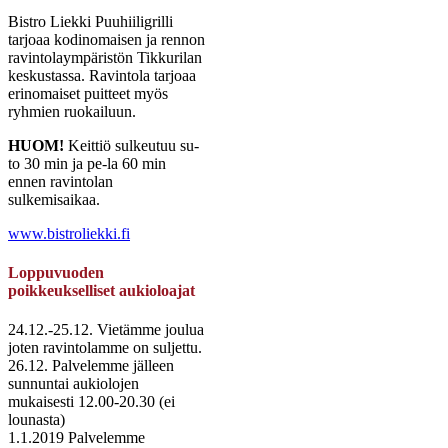
Bistro Liekki Puuhiiligrilli
tarjoaa kodinomaisen ja rennon
ravintolaympäristön Tikkurilan
keskustassa. Ravintola tarjoaa
erinomaiset puitteet myös
ryhmien ruokailuun.
HUOM!
Keittiö sulkeutuu su-
to 30 min ja pe-la 60 min
ennen ravintolan
sulkemisaikaa.
www.bistroliekki.fi
Loppuvuoden
poikkeukselliset aukioloajat
24.12.-25.12. Vietämme joulua
joten ravintolamme on suljettu.
26.12. Palvelemme jälleen
sunnuntai aukiolojen
mukaisesti 12.00-20.30 (ei
lounasta)
1.1.2019 Palvelemme