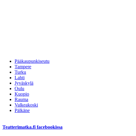
Pääkaupunkiseutu
Tampere
Turku
Lahti
Jyväskylä
Oulu
Kuopio
Rauma
Valkeakoski
Pälkäne
Teatterimatka.fi facebookissa