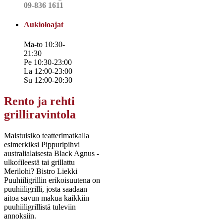
09-836 1611
Aukioloajat
Ma-to 10:30-
21:30
Pe 10:30-23:00
La 12:00-23:00
Su 12:00-20:30
Rento ja rehti
grilliravintola
Maistuisiko teatterimatkalla
esimerkiksi Pippuripihvi
australialaisesta Black Agnus -
ulkofileestä tai grillattu
Merilohi? Bistro Liekki
Puuhiiligrillin erikoisuutena on
puuhiiligrilli, josta saadaan
aitoa savun makua kaikkiin
puuhiiligrillistä tuleviin
annoksiin.