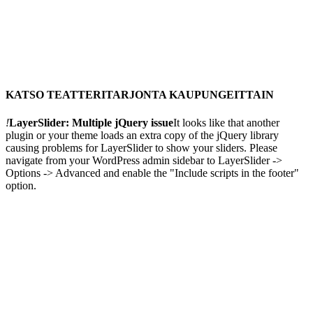
KATSO TEATTERITARJONTA KAUPUNGEITTAIN
!
LayerSlider: Multiple jQuery issue
It looks like that another
plugin or your theme loads an extra copy of the jQuery library
causing problems for LayerSlider to show your sliders. Please
navigate from your WordPress admin sidebar to LayerSlider ->
Options -> Advanced and enable the "Include scripts in the footer"
option.