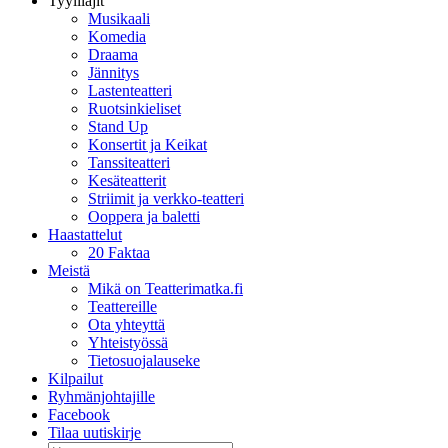
Tyylilajit
Musikaali
Komedia
Draama
Jännitys
Lastenteatteri
Ruotsinkieliset
Stand Up
Konsertit ja Keikat
Tanssiteatteri
Kesäteatterit
Striimit ja verkko-teatteri
Ooppera ja baletti
Haastattelut
20 Faktaa
Meistä
Mikä on Teatterimatka.fi
Teattereille
Ota yhteyttä
Yhteistyössä
Tietosuojalauseke
Kilpailut
Ryhmänjohtajille
Facebook
Tilaa uutiskirje