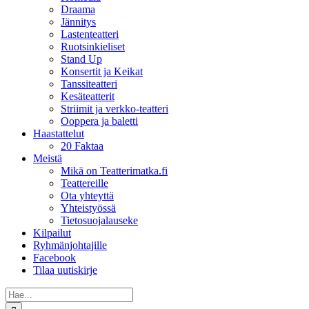
Draama
Jännitys
Lastenteatteri
Ruotsinkieliset
Stand Up
Konsertit ja Keikat
Tanssiteatteri
Kesäteatterit
Striimit ja verkko-teatteri
Ooppera ja baletti
Haastattelut
20 Faktaa
Meistä
Mikä on Teatterimatka.fi
Teattereille
Ota yhteyttä
Yhteistyössä
Tietosuojalauseke
Kilpailut
Ryhmänjohtajille
Facebook
Tilaa uutiskirje
Etsi
...