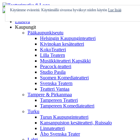
Skip
to
Käytämme evästeitä. Käyttämällä sivustoa hyväksyt niiden käytön
Lue lisää
content
Etusivu
Kaupungit
Pääkaupunkiseutu
Helsingin Kaupunginteatteri
Kivinokan kesäteatteri
KokoTeatteri
Lilla Teatern
Musiikkiteatteri Kapsäkki
Peacock-teatteri
Studio Pasila
Suomen Komediateatteri
Svenska Teatern
Teatteri Vantaa
Tampere & Pirkanmaa
Tampereen Teatteri
Tampereen Komediateatteri
Turku
Turun Kaupunginteatteri
Kansanpuiston kesäteatteri, Ruissalo
Linnateatteri
Åbo Svenska Teater
Lahti