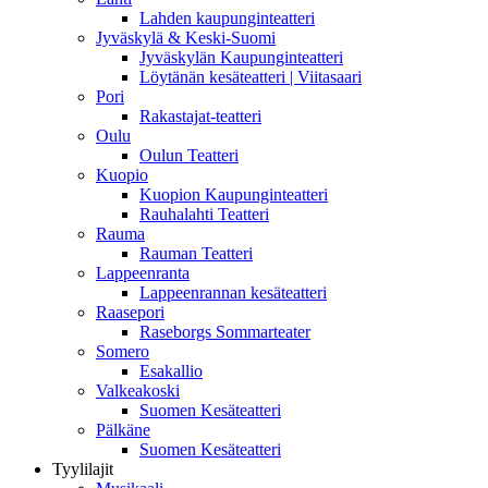
Lahden kaupunginteatteri
Jyväskylä & Keski-Suomi
Jyväskylän Kaupunginteatteri
Löytänän kesäteatteri | Viitasaari
Pori
Rakastajat-teatteri
Oulu
Oulun Teatteri
Kuopio
Kuopion Kaupunginteatteri
Rauhalahti Teatteri
Rauma
Rauman Teatteri
Lappeenranta
Lappeenrannan kesäteatteri
Raasepori
Raseborgs Sommarteater
Somero
Esakallio
Valkeakoski
Suomen Kesäteatteri
Pälkäne
Suomen Kesäteatteri
Tyylilajit