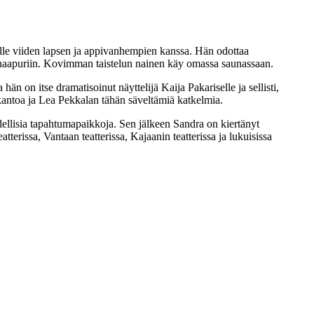
elle viiden lapsen ja appivanhempien kanssa. Hän odottaa
 naapuriin. Kovimman taistelun nainen käy omassa saunassaan.
on itse dramatisoinut näyttelijä Kaija Pakariselle ja sellisti,
antoa ja Lea Pekkalan tähän säveltämiä katkelmia.
dellisia tapahtumapaikkoja. Sen jälkeen Sandra on kiertänyt
terissa, Vantaan teatterissa, Kajaanin teatterissa ja lukuisissa