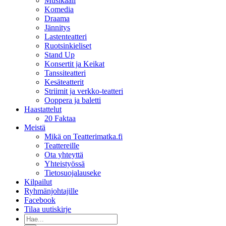
Musikaali
Komedia
Draama
Jännitys
Lastenteatteri
Ruotsinkieliset
Stand Up
Konsertit ja Keikat
Tanssiteatteri
Kesäteatterit
Striimit ja verkko-teatteri
Ooppera ja baletti
Haastattelut
20 Faktaa
Meistä
Mikä on Teatterimatka.fi
Teattereille
Ota yhteyttä
Yhteistyössä
Tietosuojalauseke
Kilpailut
Ryhmänjohtajille
Facebook
Tilaa uutiskirje
Etsi