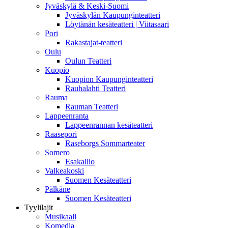
Jyväskylä & Keski-Suomi
Jyväskylän Kaupunginteatteri
Löytänän kesäteatteri | Viitasaari
Pori
Rakastajat-teatteri
Oulu
Oulun Teatteri
Kuopio
Kuopion Kaupunginteatteri
Rauhalahti Teatteri
Rauma
Rauman Teatteri
Lappeenranta
Lappeenrannan kesäteatteri
Raasepori
Raseborgs Sommarteater
Somero
Esakallio
Valkeakoski
Suomen Kesäteatteri
Pälkäne
Suomen Kesäteatteri
Tyylilajit
Musikaali
Komedia