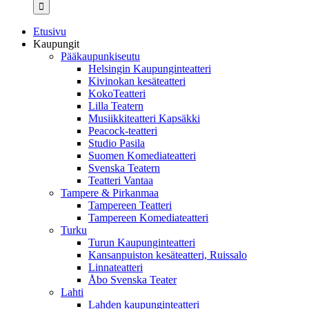
...
Etusivu
Kaupungit
Pääkaupunkiseutu
Helsingin Kaupunginteatteri
Kivinokan kesäteatteri
KokoTeatteri
Lilla Teatern
Musiikkiteatteri Kapsäkki
Peacock-teatteri
Studio Pasila
Suomen Komediateatteri
Svenska Teatern
Teatteri Vantaa
Tampere & Pirkanmaa
Tampereen Teatteri
Tampereen Komediateatteri
Turku
Turun Kaupunginteatteri
Kansanpuiston kesäteatteri, Ruissalo
Linnateatteri
Åbo Svenska Teater
Lahti
Lahden kaupunginteatteri