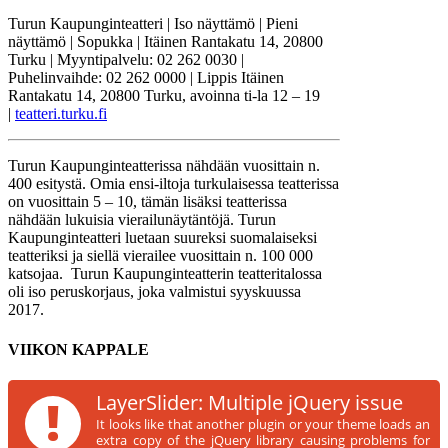
Turun Kaupunginteatteri | Iso näyttämö | Pieni
näyttämö | Sopukka | Itäinen Rantakatu 14, 20800
Turku | Myyntipalvelu: 02 262 0030 |
Puhelinvaihde: 02 262 0000 | Lippis Itäinen
Rantakatu 14, 20800 Turku, avoinna ti-la 12 – 19
|
teatteri.turku.fi
Turun Kaupunginteatterissa nähdään vuosittain n.
400 esitystä. Omia ensi-iltoja turkulaisessa teatterissa
on vuosittain 5 – 10, tämän lisäksi teatterissa
nähdään lukuisia vierailunäytäntöjä. Turun
Kaupunginteatteri luetaan suureksi suomalaiseksi
teatteriksi ja siellä vierailee vuosittain n. 100 000
katsojaa. Turun Kaupunginteatterin teatteritalossa
oli iso peruskorjaus, joka valmistui syyskuussa
2017.
VIIKON KAPPALE
!
LayerSlider: Multiple jQuery issue
It looks like that another plugin or your theme loads an
extra copy of the jQuery library causing problems for