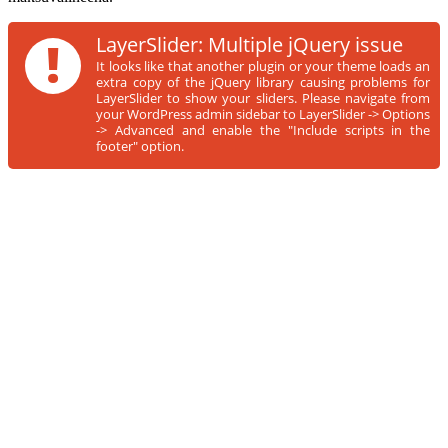
!
LayerSlider: Multiple jQuery issue
It looks like that another plugin or your theme loads an
extra copy of the jQuery library causing problems for
LayerSlider to show your sliders. Please navigate from
your WordPress admin sidebar to LayerSlider -> Options
-> Advanced and enable the "Include scripts in the
footer" option.