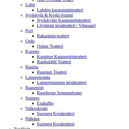
Lahti
Lahden kaupunginteatteri
Jyväskylä & Keski-Suomi
Jyväskylän Kaupunginteatteri
Löytänän kesäteatteri | Viitasaari
Pori
Rakastajat-teatteri
Oulu
Oulun Teatteri
Kuopio
Kuopion Kaupunginteatteri
Rauhalahti Teatteri
Rauma
Rauman Teatteri
Lappeenranta
Lappeenrannan kesäteatteri
Raasepori
Raseborgs Sommarteater
Somero
Esakallio
Valkeakoski
Suomen Kesäteatteri
Pälkäne
Suomen Kesäteatteri