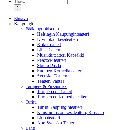
Etsi
...
Etusivu
Kaupungit
Pääkaupunkiseutu
Helsingin Kaupunginteatteri
Kivinokan kesäteatteri
KokoTeatteri
Lilla Teatern
Musiikkiteatteri Kapsäkki
Peacock-teatteri
Studio Pasila
Suomen Komediateatteri
Svenska Teatern
Teatteri Vantaa
Tampere & Pirkanmaa
Tampereen Teatteri
Tampereen Komediateatteri
Turku
Turun Kaupunginteatteri
Kansanpuiston kesäteatteri, Ruissalo
Linnateatteri
Åbo Svenska Teater
Lahti