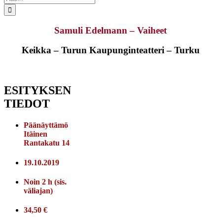
...
Samuli Edelmann – Vaiheet
Keikka – Turun Kaupunginteatteri – Turku
ESITYKSEN
TIEDOT
Päänäyttämö
Itäinen
Rantakatu 14
19.10.2019
Noin 2 h (sis.
väliajan)
34,50 €