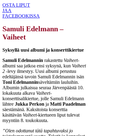
OSTA LIPUT
JAA
FACEBOOKISSA
Samuli Edelmann –
Vaiheet
Syksyllä uusi albumi ja konserttikiertue
Samuli Edelmannin
rakastettu
Vaiheet
-
albumi saa jatkoa ensi syksynä, kun
Vaiheet
2
-levy ilmestyy. Uusi albumi perustuu
edeltäjänsä tavoin Samuli Edelmannin isän
Toni Edelmannin
säveltämiin lauluihin.
Albumin julkaisua seuraa Järvenpäästä 10.
lokakuuta alkava
Vaiheet
-
konserttisalikiertue, jolle Samuli Edelmann
lähtee
Jukka Perkon
ja
Matti Paadelman
säestämänä. Kaksitoista konserttia
käsittävän
Vaiheet
-kiertueen liput tulevat
myyntiin 8. toukokuuta.
”Olen odottanut tätä tapahtuvaksi jo