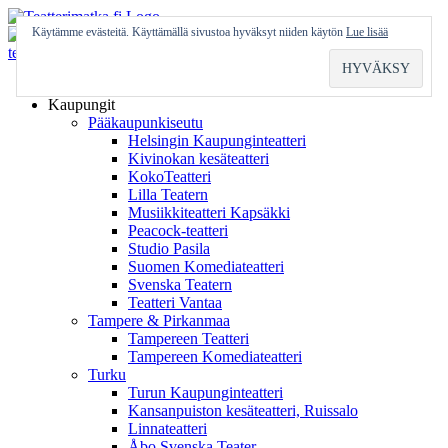
Skip
to
Käytämme evästeitä. Käyttämällä sivustoa hyväksyt niiden käytön
Lue lisää
content
Etusivu
Kaupungit
Pääkaupunkiseutu
Helsingin Kaupunginteatteri
Kivinokan kesäteatteri
KokoTeatteri
Lilla Teatern
Musiikkiteatteri Kapsäkki
Peacock-teatteri
Studio Pasila
Suomen Komediateatteri
Svenska Teatern
Teatteri Vantaa
Tampere & Pirkanmaa
Tampereen Teatteri
Tampereen Komediateatteri
Turku
Turun Kaupunginteatteri
Kansanpuiston kesäteatteri, Ruissalo
Linnateatteri
Åbo Svenska Teater