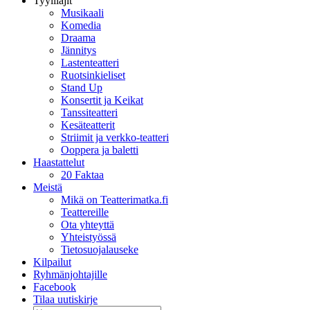
Tyylilajit
Musikaali
Komedia
Draama
Jännitys
Lastenteatteri
Ruotsinkieliset
Stand Up
Konsertit ja Keikat
Tanssiteatteri
Kesäteatterit
Striimit ja verkko-teatteri
Ooppera ja baletti
Haastattelut
20 Faktaa
Meistä
Mikä on Teatterimatka.fi
Teattereille
Ota yhteyttä
Yhteistyössä
Tietosuojalauseke
Kilpailut
Ryhmänjohtajille
Facebook
Tilaa uutiskirje