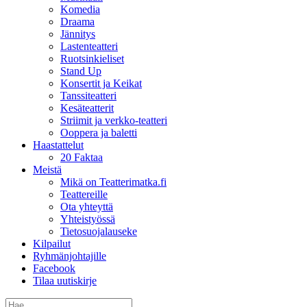
Komedia
Draama
Jännitys
Lastenteatteri
Ruotsinkieliset
Stand Up
Konsertit ja Keikat
Tanssiteatteri
Kesäteatterit
Striimit ja verkko-teatteri
Ooppera ja baletti
Haastattelut
20 Faktaa
Meistä
Mikä on Teatterimatka.fi
Teattereille
Ota yhteyttä
Yhteistyössä
Tietosuojalauseke
Kilpailut
Ryhmänjohtajille
Facebook
Tilaa uutiskirje
Etsi