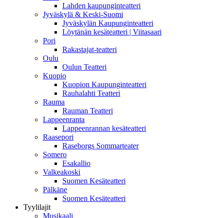
Lahden kaupunginteatteri
Jyväskylä & Keski-Suomi
Jyväskylän Kaupunginteatteri
Löytänän kesäteatteri | Viitasaari
Pori
Rakastajat-teatteri
Oulu
Oulun Teatteri
Kuopio
Kuopion Kaupunginteatteri
Rauhalahti Teatteri
Rauma
Rauman Teatteri
Lappeenranta
Lappeenrannan kesäteatteri
Raasepori
Raseborgs Sommarteater
Somero
Esakallio
Valkeakoski
Suomen Kesäteatteri
Pälkäne
Suomen Kesäteatteri
Tyylilajit
Musikaali