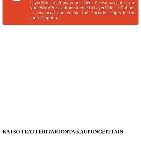
LayerSlider to show your sliders. Please navigate from
your WordPress admin sidebar to LayerSlider -> Options
-> Advanced and enable the "Include scripts in the
footer" option.
KATSO TEATTERITARJONTA KAUPUNGEITTAIN