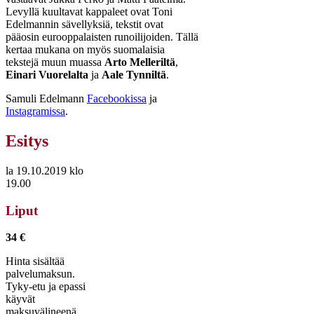
Levyllä kuultavat kappaleet ovat Toni
Edelmannin sävellyksiä, tekstit ovat
pääosin eurooppalaisten runoilijoiden. Tällä
kertaa mukana on myös suomalaisia
tekstejä muun muassa
Arto Melleriltä
,
Einari Vuorelalta
ja
Aale Tynniltä
.
Samuli Edelmann
Facebookissa
ja
Instagramissa
.
Esitys
la 19.10.2019 klo
19.00
Liput
34 €
Hinta sisältää
palvelumaksun.
Tyky-etu ja epassi
käyvät
maksuvälineenä.