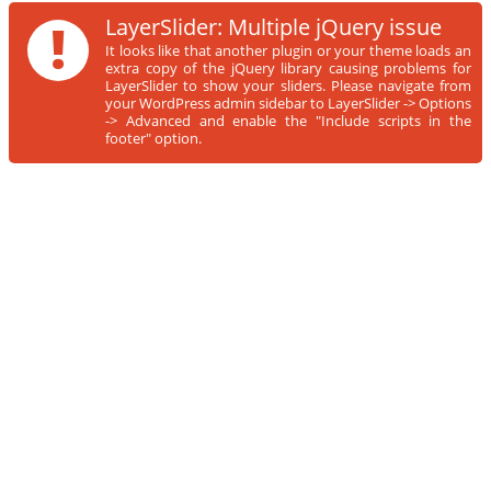
!
LayerSlider: Multiple jQuery issue
It looks like that another plugin or your theme loads an
extra copy of the jQuery library causing problems for
LayerSlider to show your sliders. Please navigate from
your WordPress admin sidebar to LayerSlider -> Options
-> Advanced and enable the "Include scripts in the
footer" option.