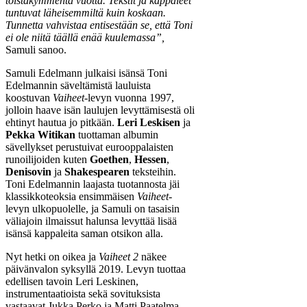
toistakymmentä vuotta. Tekstit ja kappaleet
tuntuvat läheisemmiltä kuin koskaan.
Tunnetta vahvistaa entisestään se, että Toni
ei ole niitä täällä enää kuulemassa”,
Samuli sanoo.
Samuli Edelmann julkaisi isänsä Toni
Edelmannin säveltämistä lauluista
koostuvan
Vaiheet
-levyn vuonna 1997,
jolloin haave isän laulujen levyttämisestä oli
ehtinyt hautua jo pitkään.
Leri Leskisen
ja
Pekka Witikan
tuottaman albumin
sävellykset perustuivat eurooppalaisten
runoilijoiden kuten
Goethen
,
Hessen
,
Denisovin
ja
Shakespearen
teksteihin.
Toni Edelmannin laajasta tuotannosta jäi
klassikkoteoksia ensimmäisen
Vaiheet
-
levyn ulkopuolelle, ja Samuli on tasaisin
väliajoin ilmaissut halunsa levyttää lisää
isänsä kappaleita saman otsikon alla.
Nyt hetki on oikea ja
Vaiheet 2
näkee
päivänvalon syksyllä 2019. Levyn tuottaa
edellisen tavoin Leri Leskinen,
instrumentaatioista sekä sovituksista
vastaavat Jukka Perko ja Matti Paatelma.