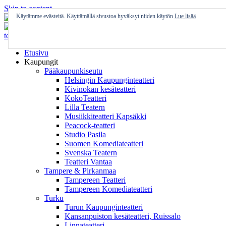
Skip to content
Käytämme evästeitä. Käyttämällä sivustoa hyväksyt niiden käytön
Lue lisää
Etusivu
Kaupungit
Pääkaupunkiseutu
Helsingin Kaupunginteatteri
Kivinokan kesäteatteri
KokoTeatteri
Lilla Teatern
Musiikkiteatteri Kapsäkki
Peacock-teatteri
Studio Pasila
Suomen Komediateatteri
Svenska Teatern
Teatteri Vantaa
Tampere & Pirkanmaa
Tampereen Teatteri
Tampereen Komediateatteri
Turku
Turun Kaupunginteatteri
Kansanpuiston kesäteatteri, Ruissalo
Linnateatteri