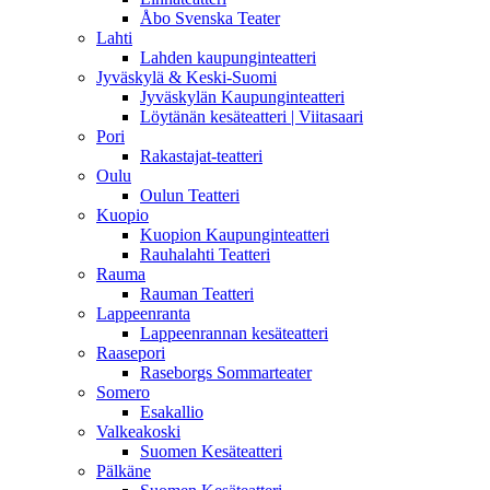
Åbo Svenska Teater
Lahti
Lahden kaupunginteatteri
Jyväskylä & Keski-Suomi
Jyväskylän Kaupunginteatteri
Löytänän kesäteatteri | Viitasaari
Pori
Rakastajat-teatteri
Oulu
Oulun Teatteri
Kuopio
Kuopion Kaupunginteatteri
Rauhalahti Teatteri
Rauma
Rauman Teatteri
Lappeenranta
Lappeenrannan kesäteatteri
Raasepori
Raseborgs Sommarteater
Somero
Esakallio
Valkeakoski
Suomen Kesäteatteri
Pälkäne