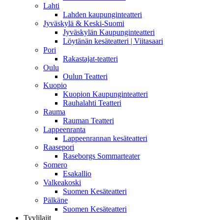
Lahti
Lahden kaupunginteatteri
Jyväskylä & Keski-Suomi
Jyväskylän Kaupunginteatteri
Löytänän kesäteatteri | Viitasaari
Pori
Rakastajat-teatteri
Oulu
Oulun Teatteri
Kuopio
Kuopion Kaupunginteatteri
Rauhalahti Teatteri
Rauma
Rauman Teatteri
Lappeenranta
Lappeenrannan kesäteatteri
Raasepori
Raseborgs Sommarteater
Somero
Esakallio
Valkeakoski
Suomen Kesäteatteri
Pälkäne
Suomen Kesäteatteri
Tyylilajit