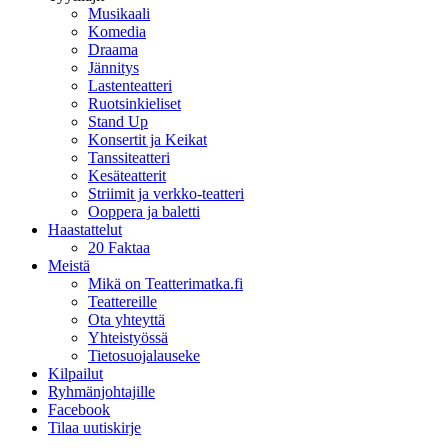
Musikaali
Komedia
Draama
Jännitys
Lastenteatteri
Ruotsinkieliset
Stand Up
Konsertit ja Keikat
Tanssiteatteri
Kesäteatterit
Striimit ja verkko-teatteri
Ooppera ja baletti
Haastattelut
20 Faktaa
Meistä
Mikä on Teatterimatka.fi
Teattereille
Ota yhteyttä
Yhteistyössä
Tietosuojalauseke
Kilpailut
Ryhmänjohtajille
Facebook
Tilaa uutiskirje