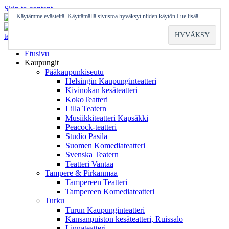
Skip to content
Käytämme evästeitä. Käyttämällä sivustoa hyväksyt niiden käytön
Lue lisää
Etusivu
Kaupungit
Pääkaupunkiseutu
Helsingin Kaupunginteatteri
Kivinokan kesäteatteri
KokoTeatteri
Lilla Teatern
Musiikkiteatteri Kapsäkki
Peacock-teatteri
Studio Pasila
Suomen Komediateatteri
Svenska Teatern
Teatteri Vantaa
Tampere & Pirkanmaa
Tampereen Teatteri
Tampereen Komediateatteri
Turku
Turun Kaupunginteatteri
Kansanpuiston kesäteatteri, Ruissalo
Linnateatteri