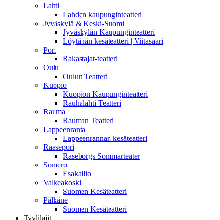
Lahti
Lahden kaupunginteatteri
Jyväskylä & Keski-Suomi
Jyväskylän Kaupunginteatteri
Löytänän kesäteatteri | Viitasaari
Pori
Rakastajat-teatteri
Oulu
Oulun Teatteri
Kuopio
Kuopion Kaupunginteatteri
Rauhalahti Teatteri
Rauma
Rauman Teatteri
Lappeenranta
Lappeenrannan kesäteatteri
Raasepori
Raseborgs Sommarteater
Somero
Esakallio
Valkeakoski
Suomen Kesäteatteri
Pälkäne
Suomen Kesäteatteri
Tyylilajit