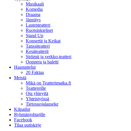
Musikaali
Komedia
Draama
Jännitys
Lastenteatteri
Ruotsinkieliset
Stand Up
Konsertit ja Keikat
Tanssiteatteri
Kesäteatterit
Striimit ja verkko-teatteri
Ooppera ja baletti
Haastattelut
20 Faktaa
Meistä
Mikä on Teatterimatka.fi
Teattereille
Ota yhteyttä
Yhteistyössä
Tietosuojalauseke
Kilpailut
Ryhmänjohtajille
Facebook
Tilaa uutiskirje