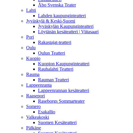
Åbo Svenska Teater
Lahti
Lahden kaupunginteatteri
Jyväskylä & Keski-Suomi
Jyväskylän Kaupunginteatteri
Löytänän kesäteatteri | Viitasaari
Pori
Rakastajat-teatteri
Oulu
Oulun Teatteri
Kuopio
Kuopion Kaupunginteatteri
Rauhalahti Teatteri
Rauma
Rauman Teatteri
Lappeenranta
Lappeenrannan kesäteatteri
Raasepori
Raseborgs Sommarteater
Somero
Esakallio
Valkeakoski
Suomen Kesäteatteri
Pälkäne