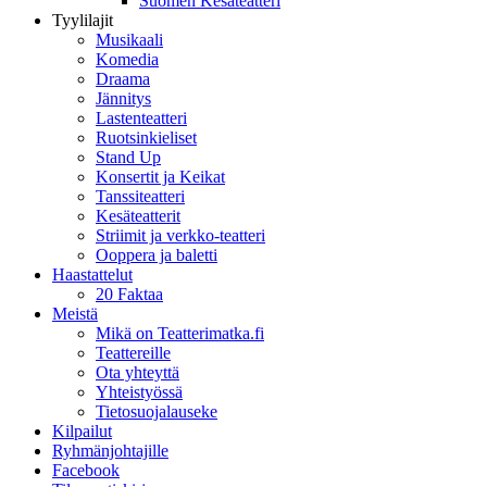
Suomen Kesäteatteri
Tyylilajit
Musikaali
Komedia
Draama
Jännitys
Lastenteatteri
Ruotsinkieliset
Stand Up
Konsertit ja Keikat
Tanssiteatteri
Kesäteatterit
Striimit ja verkko-teatteri
Ooppera ja baletti
Haastattelut
20 Faktaa
Meistä
Mikä on Teatterimatka.fi
Teattereille
Ota yhteyttä
Yhteistyössä
Tietosuojalauseke
Kilpailut
Ryhmänjohtajille
Facebook