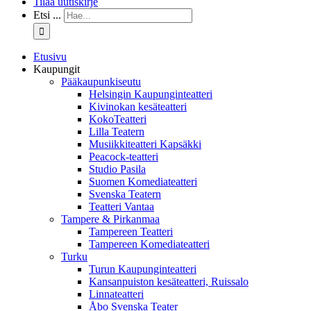
Tilaa uutiskirje
Etsi ...
Etusivu
Kaupungit
Pääkaupunkiseutu
Helsingin Kaupunginteatteri
Kivinokan kesäteatteri
KokoTeatteri
Lilla Teatern
Musiikkiteatteri Kapsäkki
Peacock-teatteri
Studio Pasila
Suomen Komediateatteri
Svenska Teatern
Teatteri Vantaa
Tampere & Pirkanmaa
Tampereen Teatteri
Tampereen Komediateatteri
Turku
Turun Kaupunginteatteri
Kansanpuiston kesäteatteri, Ruissalo
Linnateatteri
Åbo Svenska Teater