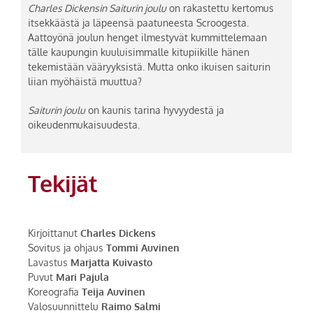
Charles Dickensin Saiturin joulu
on rakastettu kertomus
itsekkäästä ja läpeensä paatuneesta Scroogesta.
Aattoyönä joulun henget ilmestyvät kummittelemaan
tälle kaupungin kuuluisimmalle kitupiikille hänen
tekemistään vääryyksistä. Mutta onko ikuisen saiturin
liian myöhäistä muuttua?
Saiturin joulu
on kaunis tarina hyvyydestä ja
oikeudenmukaisuudesta.
Tekijät
Kirjoittanut
Charles Dickens
Sovitus ja ohjaus
Tommi Auvinen
Lavastus
Marjatta Kuivasto
Puvut
Mari Pajula
Koreografia
Teija Auvinen
Valosuunnittelu
Raimo Salmi