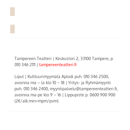
Tampereen Teatteri
|
Keskustori 2, 33100 Tampere, p.
010 346 2111
|
tampereenteatteri.fi
Liput |
Kulttuurimyymälä Aplodi puh. 010 346 2500,
avoinna ma – la klo 10 – 18 | Yritys- ja Ryhmämyynti
puh. 010 346 2400, myyntipalvelu@tampereenteatteri.fi,
avoinna ma-pe klo 9 – 16
|
Lippupiste p. 0600 900 900
(2€/alk.min+mpm/pvm)