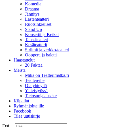
Komedia
Draama
Jännitys
Lastenteatteri
Ruotsinkieliset
Stand Up
Konsertit ja Keikat
Tanssiteatteri
Kesäteatterit
Striimit ja verkko-teatteri
Ooppera ja baletti
Haastattelut
20 Faktaa
Meistä
Mikä on Teatterimatka.fi
Teattereille
Ota yhteyttä
Yhteistyössä
Tietosuojalauseke
Kilpailut
Ryhmänjohtajille
Facebook
Tilaa uutiskirje
Etsi ...