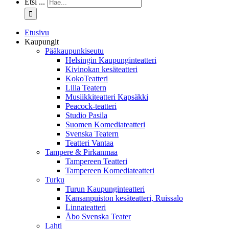
Etsi ...
Etusivu
Kaupungit
Pääkaupunkiseutu
Helsingin Kaupunginteatteri
Kivinokan kesäteatteri
KokoTeatteri
Lilla Teatern
Musiikkiteatteri Kapsäkki
Peacock-teatteri
Studio Pasila
Suomen Komediateatteri
Svenska Teatern
Teatteri Vantaa
Tampere & Pirkanmaa
Tampereen Teatteri
Tampereen Komediateatteri
Turku
Turun Kaupunginteatteri
Kansanpuiston kesäteatteri, Ruissalo
Linnateatteri
Åbo Svenska Teater
Lahti