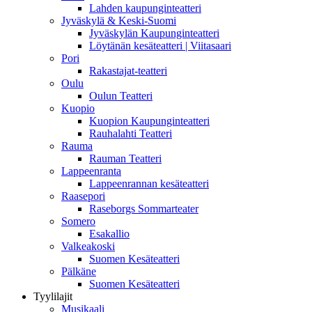
Lahden kaupunginteatteri
Jyväskylä & Keski-Suomi
Jyväskylän Kaupunginteatteri
Löytänän kesäteatteri | Viitasaari
Pori
Rakastajat-teatteri
Oulu
Oulun Teatteri
Kuopio
Kuopion Kaupunginteatteri
Rauhalahti Teatteri
Rauma
Rauman Teatteri
Lappeenranta
Lappeenrannan kesäteatteri
Raasepori
Raseborgs Sommarteater
Somero
Esakallio
Valkeakoski
Suomen Kesäteatteri
Pälkäne
Suomen Kesäteatteri
Tyylilajit
Musikaali