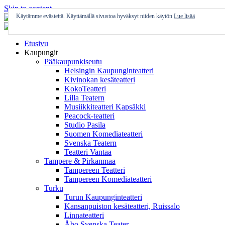
Skip to content
Käytämme evästeitä. Käyttämällä sivustoa hyväksyt niiden käytön
Lue lisää
Etusivu
Kaupungit
Pääkaupunkiseutu
Helsingin Kaupunginteatteri
Kivinokan kesäteatteri
KokoTeatteri
Lilla Teatern
Musiikkiteatteri Kapsäkki
Peacock-teatteri
Studio Pasila
Suomen Komediateatteri
Svenska Teatern
Teatteri Vantaa
Tampere & Pirkanmaa
Tampereen Teatteri
Tampereen Komediateatteri
Turku
Turun Kaupunginteatteri
Kansanpuiston kesäteatteri, Ruissalo
Linnateatteri
Åbo Svenska Teater