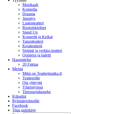
Tyylilajit
Musikaali
Komedia
Draama
Jännitys
Lastenteatteri
Ruotsinkieliset
Stand Up
Konsertit ja Keikat
Tanssiteatteri
Kesäteatterit
Striimit ja verkko-teatteri
Ooppera ja baletti
Haastattelut
20 Faktaa
Meistä
Mikä on Teatterimatka.fi
Teattereille
Ota yhteyttä
Yhteistyössä
Tietosuojalauseke
Kilpailut
Ryhmänjohtajille
Facebook
Tilaa uutiskirje