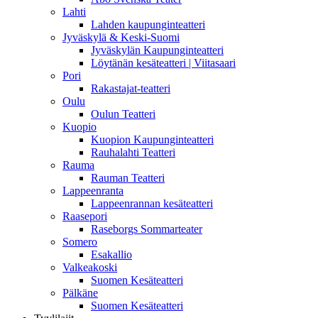
Lahti
Lahden kaupunginteatteri
Jyväskylä & Keski-Suomi
Jyväskylän Kaupunginteatteri
Löytänän kesäteatteri | Viitasaari
Pori
Rakastajat-teatteri
Oulu
Oulun Teatteri
Kuopio
Kuopion Kaupunginteatteri
Rauhalahti Teatteri
Rauma
Rauman Teatteri
Lappeenranta
Lappeenrannan kesäteatteri
Raasepori
Raseborgs Sommarteater
Somero
Esakallio
Valkeakoski
Suomen Kesäteatteri
Pälkäne
Suomen Kesäteatteri