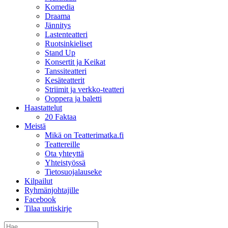
Komedia
Draama
Jännitys
Lastenteatteri
Ruotsinkieliset
Stand Up
Konsertit ja Keikat
Tanssiteatteri
Kesäteatterit
Striimit ja verkko-teatteri
Ooppera ja baletti
Haastattelut
20 Faktaa
Meistä
Mikä on Teatterimatka.fi
Teattereille
Ota yhteyttä
Yhteistyössä
Tietosuojalauseke
Kilpailut
Ryhmänjohtajille
Facebook
Tilaa uutiskirje
Etsi