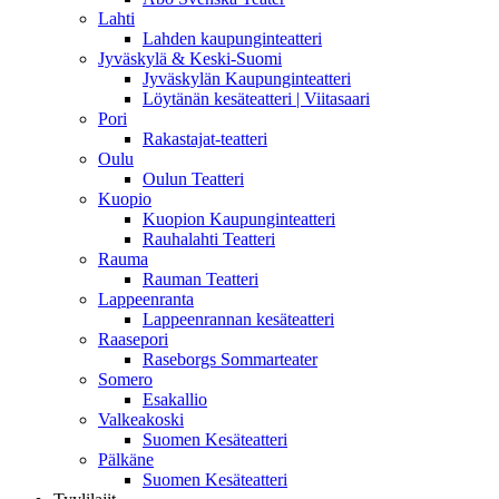
Lahti
Lahden kaupunginteatteri
Jyväskylä & Keski-Suomi
Jyväskylän Kaupunginteatteri
Löytänän kesäteatteri | Viitasaari
Pori
Rakastajat-teatteri
Oulu
Oulun Teatteri
Kuopio
Kuopion Kaupunginteatteri
Rauhalahti Teatteri
Rauma
Rauman Teatteri
Lappeenranta
Lappeenrannan kesäteatteri
Raasepori
Raseborgs Sommarteater
Somero
Esakallio
Valkeakoski
Suomen Kesäteatteri
Pälkäne
Suomen Kesäteatteri