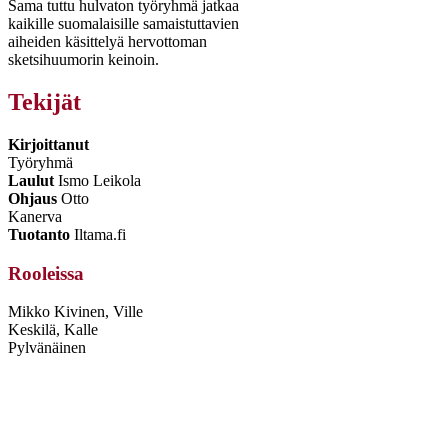
Sama tuttu hulvaton työryhmä jatkaa
kaikille suomalaisille samaistuttavien
aiheiden käsittelyä hervottoman
sketsihuumorin keinoin.
Tekijät
Kirjoittanut
Työryhmä
Laulut
Ismo Leikola
Ohjaus
Otto
Kanerva
Tuotanto
Iltama.fi
Rooleissa
Mikko Kivinen, Ville
Keskilä, Kalle
Pylvänäinen