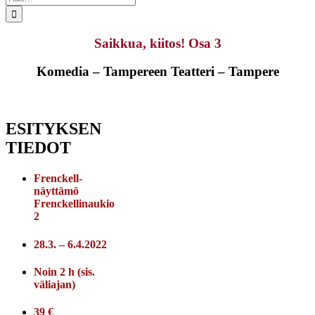
...
Saikkua, kiitos! Osa 3
Komedia – Tampereen Teatteri – Tampere
ESITYKSEN
TIEDOT
Frenckell-
näyttämö
Frenckellinaukio
2
28.3. – 6.4.2022
Noin 2 h (sis.
väliajan)
39 €