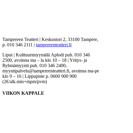
Tampereen Teatteri
|
Keskustori 2, 33100 Tampere,
p. 010 346 2111
|
tampereenteatteri.fi
Liput |
Kulttuurimyymälä Aplodi puh. 010 346
2500, avoinna ma – la klo 10 – 18 | Yritys- ja
Ryhmämyynti puh. 010 346 2400,
myyntipalvelu@tampereenteatteri.fi, avoinna ma-pe
klo 9 – 16
|
Lippupiste p. 0600 900 900
(2€/alk.min+mpm/pvm)
VIIKON KAPPALE