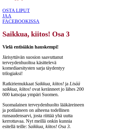
OSTA LIPUT
JAA
FACEBOOKISSA
Saikkua, kiitos! Osa 3
Vielä entisiäkin hauskempi!
Järisyttävän suosion saavuttanut
terveydenhuoltoa käsittelevä
komediaesitysten sarja täydentyy
trilogiaksi!
Ratkiriemukkaat
Saikkua, kiitos!
ja
Lisää
saikkua, kiitos!
ovat keränneet jo lähes 200
000 katsojaa ympäri Suomen.
Suomalainen terveydenhuolto lääkäreineen
ja potilaineen on aiheena todellinen
runsaudensarvi, josta riittää yhä uutta
kerrottavaa. Nyt meillä onkin kunnia
esitellä teille:
Saikkua, kiitos! Osa 3.