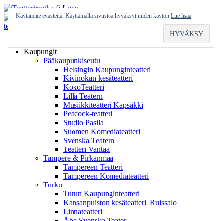
Skip
to
Käytämme evästeitä. Käyttämällä sivustoa hyväksyt niiden käytön
Lue lisää
content
Etusivu
Kaupungit
Pääkaupunkiseutu
Helsingin Kaupunginteatteri
Kivinokan kesäteatteri
KokoTeatteri
Lilla Teatern
Musiikkiteatteri Kapsäkki
Peacock-teatteri
Studio Pasila
Suomen Komediateatteri
Svenska Teatern
Teatteri Vantaa
Tampere & Pirkanmaa
Tampereen Teatteri
Tampereen Komediateatteri
Turku
Turun Kaupunginteatteri
Kansanpuiston kesäteatteri, Ruissalo
Linnateatteri
Åbo Svenska Teater