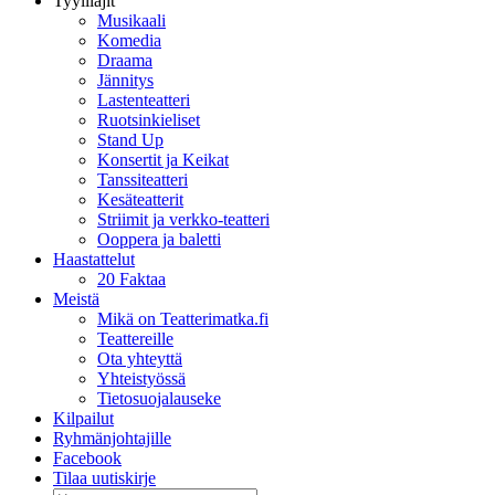
Tyylilajit
Musikaali
Komedia
Draama
Jännitys
Lastenteatteri
Ruotsinkieliset
Stand Up
Konsertit ja Keikat
Tanssiteatteri
Kesäteatterit
Striimit ja verkko-teatteri
Ooppera ja baletti
Haastattelut
20 Faktaa
Meistä
Mikä on Teatterimatka.fi
Teattereille
Ota yhteyttä
Yhteistyössä
Tietosuojalauseke
Kilpailut
Ryhmänjohtajille
Facebook
Tilaa uutiskirje