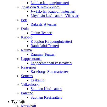
Lahden kaupunginteatteri
Jyväskylä & Keski-Suomi
Jyväskylän Kaupunginteatteri
Löytänän kesäteatteri | Viitasaari
Pori
Rakastajat-teatteri
Oulu
Oulun Teatteri
Kuopio
Kuopion Kaupunginteatteri
Rauhalahti Teatteri
Rauma
Rauman Teatteri
Lappeenranta
Lappeenrannan kesäteatteri
Raasepori
Raseborgs Sommarteater
Somero
Esakallio
Valkeakoski
Suomen Kesäteatteri
Pälkäne
Suomen Kesäteatteri
Tyylilajit
Musikaali