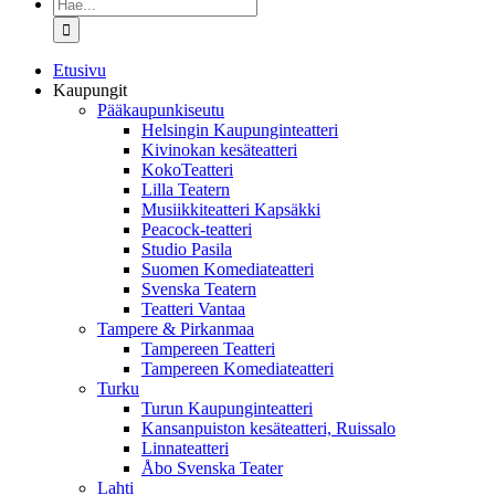
Etsi
...
Etusivu
Kaupungit
Pääkaupunkiseutu
Helsingin Kaupunginteatteri
Kivinokan kesäteatteri
KokoTeatteri
Lilla Teatern
Musiikkiteatteri Kapsäkki
Peacock-teatteri
Studio Pasila
Suomen Komediateatteri
Svenska Teatern
Teatteri Vantaa
Tampere & Pirkanmaa
Tampereen Teatteri
Tampereen Komediateatteri
Turku
Turun Kaupunginteatteri
Kansanpuiston kesäteatteri, Ruissalo
Linnateatteri
Åbo Svenska Teater
Lahti