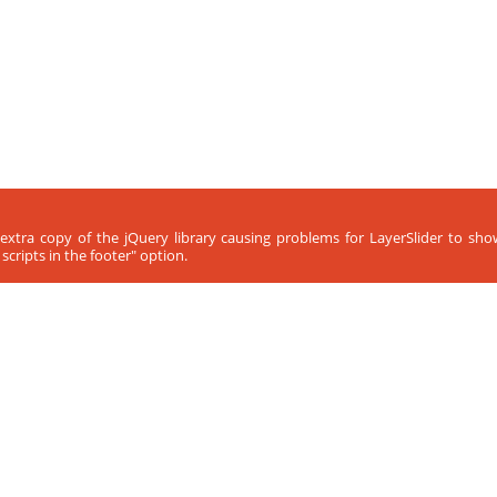
 extra copy of the jQuery library causing problems for LayerSlider to sh
cripts in the footer" option.