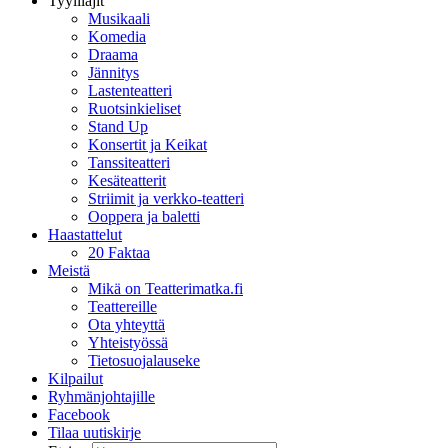
Tyylilajit
Musikaali
Komedia
Draama
Jännitys
Lastenteatteri
Ruotsinkieliset
Stand Up
Konsertit ja Keikat
Tanssiteatteri
Kesäteatterit
Striimit ja verkko-teatteri
Ooppera ja baletti
Haastattelut
20 Faktaa
Meistä
Mikä on Teatterimatka.fi
Teattereille
Ota yhteyttä
Yhteistyössä
Tietosuojalauseke
Kilpailut
Ryhmänjohtajille
Facebook
Tilaa uutiskirje