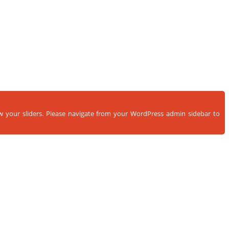
ow your sliders. Please navigate from your WordPress admin sidebar to