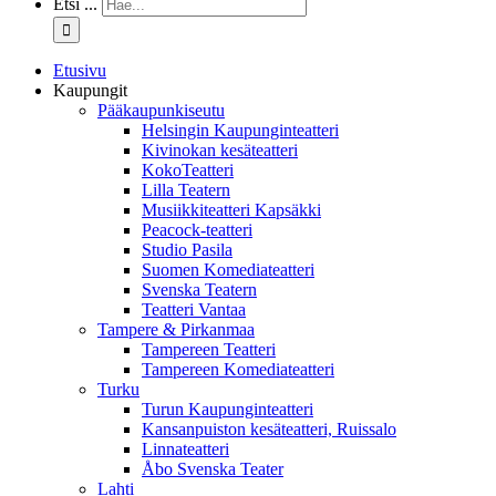
Etsi ...
Etusivu
Kaupungit
Pääkaupunkiseutu
Helsingin Kaupunginteatteri
Kivinokan kesäteatteri
KokoTeatteri
Lilla Teatern
Musiikkiteatteri Kapsäkki
Peacock-teatteri
Studio Pasila
Suomen Komediateatteri
Svenska Teatern
Teatteri Vantaa
Tampere & Pirkanmaa
Tampereen Teatteri
Tampereen Komediateatteri
Turku
Turun Kaupunginteatteri
Kansanpuiston kesäteatteri, Ruissalo
Linnateatteri
Åbo Svenska Teater
Lahti