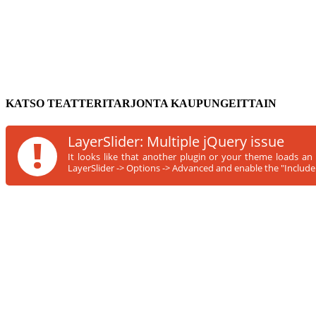
KATSO TEATTERITARJONTA KAUPUNGEITTAIN
!
LayerSlider: Multiple jQuery issue
It looks like that another plugin or your theme loads an
LayerSlider -> Options -> Advanced and enable the "Include s