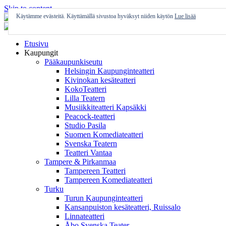
Skip to content
Käytämme evästeitä. Käyttämällä sivustoa hyväksyt niiden käytön
Lue lisää
Etusivu
Kaupungit
Pääkaupunkiseutu
Helsingin Kaupunginteatteri
Kivinokan kesäteatteri
KokoTeatteri
Lilla Teatern
Musiikkiteatteri Kapsäkki
Peacock-teatteri
Studio Pasila
Suomen Komediateatteri
Svenska Teatern
Teatteri Vantaa
Tampere & Pirkanmaa
Tampereen Teatteri
Tampereen Komediateatteri
Turku
Turun Kaupunginteatteri
Kansanpuiston kesäteatteri, Ruissalo
Linnateatteri
Åbo Svenska Teater