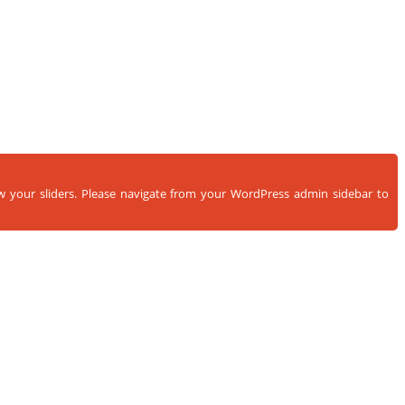
ow your sliders. Please navigate from your WordPress admin sidebar to