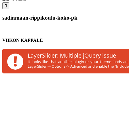
sadinmaan-rippikoulu-koko-pk
VIIKON KAPPALE
!
LayerSlider: Multiple jQuery issue
It looks like that another plugin or your theme loads an
LayerSlider -> Options -> Advanced and enable the "Include s