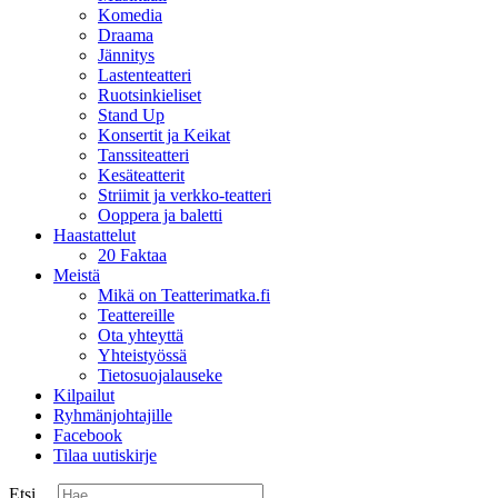
Komedia
Draama
Jännitys
Lastenteatteri
Ruotsinkieliset
Stand Up
Konsertit ja Keikat
Tanssiteatteri
Kesäteatterit
Striimit ja verkko-teatteri
Ooppera ja baletti
Haastattelut
20 Faktaa
Meistä
Mikä on Teatterimatka.fi
Teattereille
Ota yhteyttä
Yhteistyössä
Tietosuojalauseke
Kilpailut
Ryhmänjohtajille
Facebook
Tilaa uutiskirje
Etsi ...