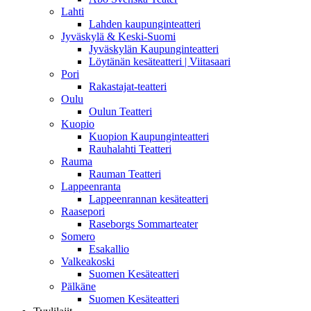
Lahti
Lahden kaupunginteatteri
Jyväskylä & Keski-Suomi
Jyväskylän Kaupunginteatteri
Löytänän kesäteatteri | Viitasaari
Pori
Rakastajat-teatteri
Oulu
Oulun Teatteri
Kuopio
Kuopion Kaupunginteatteri
Rauhalahti Teatteri
Rauma
Rauman Teatteri
Lappeenranta
Lappeenrannan kesäteatteri
Raasepori
Raseborgs Sommarteater
Somero
Esakallio
Valkeakoski
Suomen Kesäteatteri
Pälkäne
Suomen Kesäteatteri