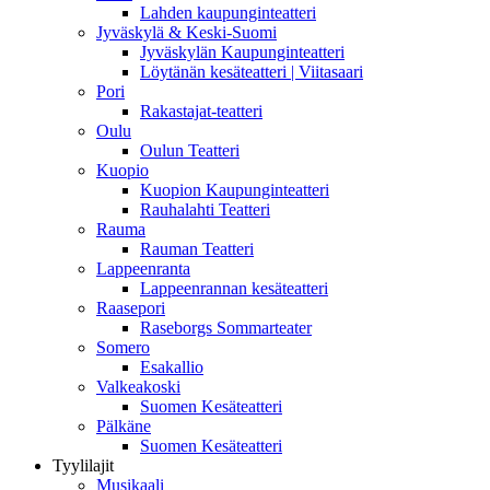
Lahden kaupunginteatteri
Jyväskylä & Keski-Suomi
Jyväskylän Kaupunginteatteri
Löytänän kesäteatteri | Viitasaari
Pori
Rakastajat-teatteri
Oulu
Oulun Teatteri
Kuopio
Kuopion Kaupunginteatteri
Rauhalahti Teatteri
Rauma
Rauman Teatteri
Lappeenranta
Lappeenrannan kesäteatteri
Raasepori
Raseborgs Sommarteater
Somero
Esakallio
Valkeakoski
Suomen Kesäteatteri
Pälkäne
Suomen Kesäteatteri
Tyylilajit
Musikaali