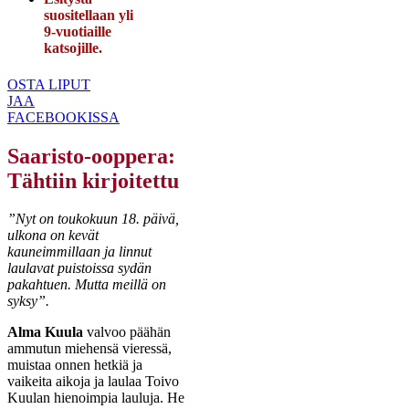
suositellaan yli
9-vuotiaille
katsojille.
OSTA LIPUT
JAA
FACEBOOKISSA
Saaristo-ooppera:
Tähtiin kirjoitettu
”Nyt on toukokuun 18. päivä,
ulkona on kevät
kauneimmillaan ja linnut
laulavat puistoissa sydän
pakahtuen. Mutta meillä on
syksy”.
Alma Kuula
valvoo päähän
ammutun miehensä vieressä,
muistaa onnen hetkiä ja
vaikeita aikoja ja laulaa Toivo
Kuulan hienoimpia lauluja. He