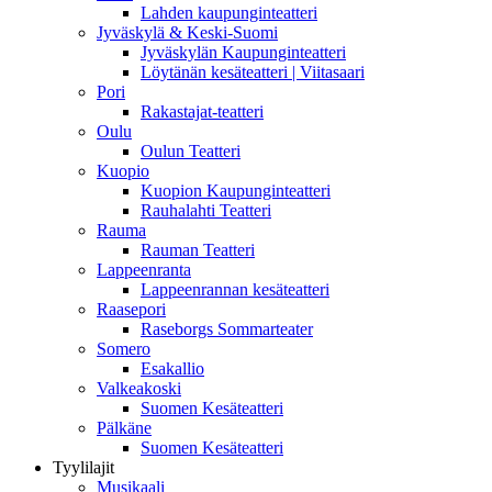
Lahden kaupunginteatteri
Jyväskylä & Keski-Suomi
Jyväskylän Kaupunginteatteri
Löytänän kesäteatteri | Viitasaari
Pori
Rakastajat-teatteri
Oulu
Oulun Teatteri
Kuopio
Kuopion Kaupunginteatteri
Rauhalahti Teatteri
Rauma
Rauman Teatteri
Lappeenranta
Lappeenrannan kesäteatteri
Raasepori
Raseborgs Sommarteater
Somero
Esakallio
Valkeakoski
Suomen Kesäteatteri
Pälkäne
Suomen Kesäteatteri
Tyylilajit
Musikaali