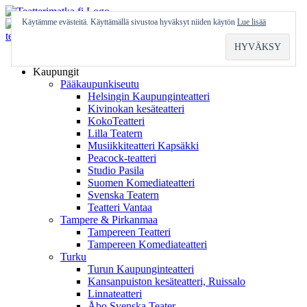
Skip
to
Käytämme evästeitä. Käyttämällä sivustoa hyväksyt niiden käytön
Lue lisää
content
Etusivu
Kaupungit
Pääkaupunkiseutu
Helsingin Kaupunginteatteri
Kivinokan kesäteatteri
KokoTeatteri
Lilla Teatern
Musiikkiteatteri Kapsäkki
Peacock-teatteri
Studio Pasila
Suomen Komediateatteri
Svenska Teatern
Teatteri Vantaa
Tampere & Pirkanmaa
Tampereen Teatteri
Tampereen Komediateatteri
Turku
Turun Kaupunginteatteri
Kansanpuiston kesäteatteri, Ruissalo
Linnateatteri
Åbo Svenska Teater