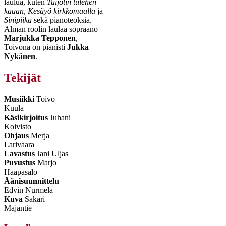
laulua, kuten
Tuijotin tulehen
kauan
,
Kesäyö kirkkomaalla
ja
Sinipiika
sekä pianoteoksia.
Alman roolin laulaa sopraano
Marjukka Tepponen
,
Toivona on pianisti
Jukka
Nykänen
.
Tekijät
Musiikki
Toivo
Kuula
Käsikirjoitus
Juhani
Koivisto
Ohjaus
Merja
Larivaara
Lavastus
Jani Uljas
Puvustus
Marjo
Haapasalo
Äänisuunnittelu
Edvin Nurmela
Kuva
Sakari
Majantie