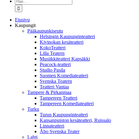
Etsi
...
Etusivu
Kaupungit
Pääkaupunkiseutu
Helsingin Kaupunginteatteri
Kivinokan kesäteatteri
KokoTeatteri
Lilla Teatern
Musiikkiteatteri Kapsäkki
Peacock-teatteri
Studio Pasila
Suomen Komediateatteri
Svenska Teatern
Teatteri Vantaa
Tampere & Pirkanmaa
Tampereen Teatteri
Tampereen Komediateatteri
Turku
Turun Kaupunginteatteri
Kansanpuiston kesäteatteri, Ruissalo
Linnateatteri
Åbo Svenska Teater
Lahti