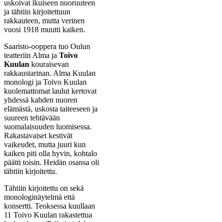
uskoivat ikuiseen nuoruuteen
ja tähtiin kirjoitettuun
rakkauteen, mutta verinen
vuosi 1918 muutti kaiken.
Saaristo-ooppera tuo Oulun
teatteriin Alma ja
Toivo
Kuulan
kouraisevan
rakkaustarinan. Alma Kuulan
monologi ja Toivo Kuulan
kuolemattomat laulut kertovat
yhdessä kahden nuoren
elämästä, uskosta taiteeseen ja
suureen tehtävään
suomalaisuuden luomisessa.
Rakastavaiset kestivät
vaikeudet, mutta juuri kun
kaiken piti olla hyvin, kohtalo
päätti toisin. Heidän osansa oli
tähtiin kirjoitettu.
Tähtiin kirjoitettu on sekä
monologinäytelmä että
konsertti. Teoksessa kuullaan
11 Toivo Kuulan rakastettua