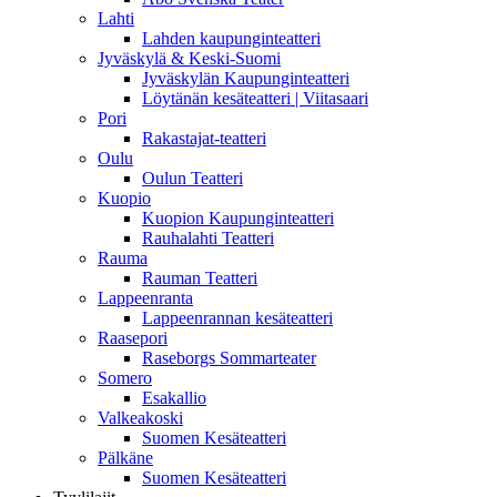
Lahti
Lahden kaupunginteatteri
Jyväskylä & Keski-Suomi
Jyväskylän Kaupunginteatteri
Löytänän kesäteatteri | Viitasaari
Pori
Rakastajat-teatteri
Oulu
Oulun Teatteri
Kuopio
Kuopion Kaupunginteatteri
Rauhalahti Teatteri
Rauma
Rauman Teatteri
Lappeenranta
Lappeenrannan kesäteatteri
Raasepori
Raseborgs Sommarteater
Somero
Esakallio
Valkeakoski
Suomen Kesäteatteri
Pälkäne
Suomen Kesäteatteri