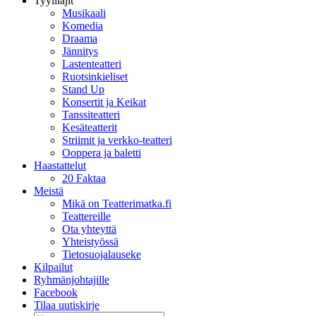
Tyylilajit
Musikaali
Komedia
Draama
Jännitys
Lastenteatteri
Ruotsinkieliset
Stand Up
Konsertit ja Keikat
Tanssiteatteri
Kesäteatterit
Striimit ja verkko-teatteri
Ooppera ja baletti
Haastattelut
20 Faktaa
Meistä
Mikä on Teatterimatka.fi
Teattereille
Ota yhteyttä
Yhteistyössä
Tietosuojalauseke
Kilpailut
Ryhmänjohtajille
Facebook
Tilaa uutiskirje