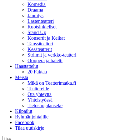
Komedia
Draama
Jännitys
Lastenteatteri
Ruotsinkieliset
Stand Up
Konsertit ja Keikat
Tanssiteatteri
Kesäteatterit
Striimit ja verkko-teatteri
Ooppera ja baletti
Haastattelut
20 Faktaa
Meistä
Mikä on Teatterimatka.fi
Teattereille
Ota yhteyttä
Yhteistyössä
Tietosuojalauseke
Kilpailut
Ryhmänjohtajille
Facebook
Tilaa uutiskirje
Etsi