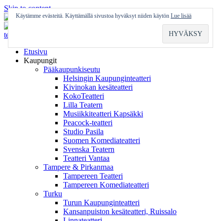
Skip to content
Käytämme evästeitä. Käyttämällä sivustoa hyväksyt niiden käytön
Lue lisää
Etusivu
Kaupungit
Pääkaupunkiseutu
Helsingin Kaupunginteatteri
Kivinokan kesäteatteri
KokoTeatteri
Lilla Teatern
Musiikkiteatteri Kapsäkki
Peacock-teatteri
Studio Pasila
Suomen Komediateatteri
Svenska Teatern
Teatteri Vantaa
Tampere & Pirkanmaa
Tampereen Teatteri
Tampereen Komediateatteri
Turku
Turun Kaupunginteatteri
Kansanpuiston kesäteatteri, Ruissalo
Linnateatteri