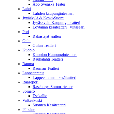
Åbo Svenska Teater
Lahti
Lahden kaupunginteatteri
Jyväskylä & Keski-Suomi
Jyväskylän Kaupunginteatteri
Löytänän kesäteatteri | Viitasaari
Pori
Rakastajat-teatteri
Oulu
Oulun Teatteri
Kuopio
Kuopion Kaupunginteatteri
Rauhalahti Teatteri
Rauma
Rauman Teatteri
Lappeenranta
Lappeenrannan kesäteatteri
Raasepori
Raseborgs Sommarteater
Somero
Esakallio
Valkeakoski
Suomen Kesäteatteri
Pälkäne