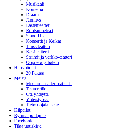
Musikaali
Komedia
Draama
Jännitys
Lastenteatteri
Ruotsinkieliset
Stand Up
Konsertit ja Keikat
Tanssiteatteri
Kesäteatterit
Striimit ja verkko-teatteri
Ooppera ja baletti
Haastattelut
20 Faktaa
Meistä
Mikä on Teatterimatka.fi
Teattereille
Ota yhteyttä
Yhteistyössä
Tietosuojalauseke
Kilpailut
Ryhmänjohtajille
Facebook
Tilaa uutiskirje