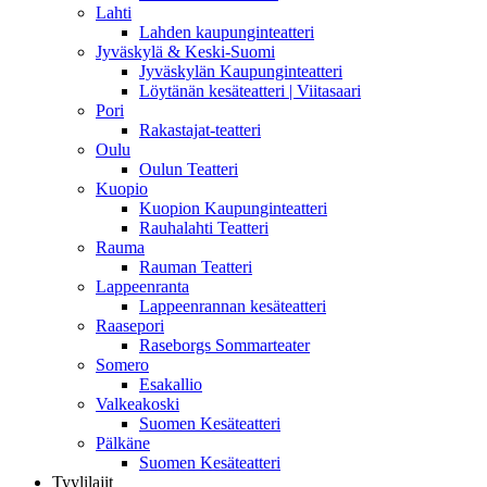
Lahti
Lahden kaupunginteatteri
Jyväskylä & Keski-Suomi
Jyväskylän Kaupunginteatteri
Löytänän kesäteatteri | Viitasaari
Pori
Rakastajat-teatteri
Oulu
Oulun Teatteri
Kuopio
Kuopion Kaupunginteatteri
Rauhalahti Teatteri
Rauma
Rauman Teatteri
Lappeenranta
Lappeenrannan kesäteatteri
Raasepori
Raseborgs Sommarteater
Somero
Esakallio
Valkeakoski
Suomen Kesäteatteri
Pälkäne
Suomen Kesäteatteri
Tyylilajit