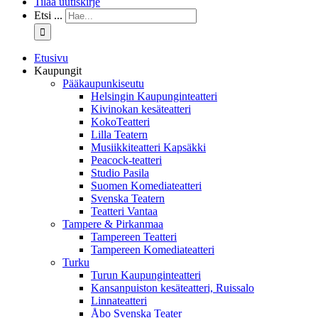
Tilaa uutiskirje
Etsi ...
Etusivu
Kaupungit
Pääkaupunkiseutu
Helsingin Kaupunginteatteri
Kivinokan kesäteatteri
KokoTeatteri
Lilla Teatern
Musiikkiteatteri Kapsäkki
Peacock-teatteri
Studio Pasila
Suomen Komediateatteri
Svenska Teatern
Teatteri Vantaa
Tampere & Pirkanmaa
Tampereen Teatteri
Tampereen Komediateatteri
Turku
Turun Kaupunginteatteri
Kansanpuiston kesäteatteri, Ruissalo
Linnateatteri
Åbo Svenska Teater