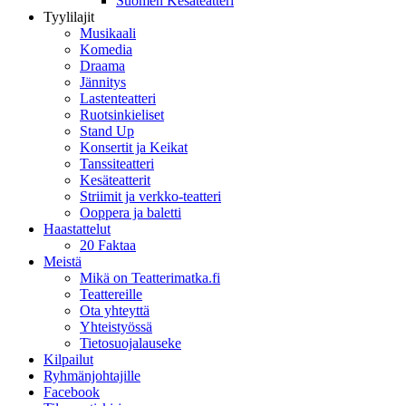
Suomen Kesäteatteri
Tyylilajit
Musikaali
Komedia
Draama
Jännitys
Lastenteatteri
Ruotsinkieliset
Stand Up
Konsertit ja Keikat
Tanssiteatteri
Kesäteatterit
Striimit ja verkko-teatteri
Ooppera ja baletti
Haastattelut
20 Faktaa
Meistä
Mikä on Teatterimatka.fi
Teattereille
Ota yhteyttä
Yhteistyössä
Tietosuojalauseke
Kilpailut
Ryhmänjohtajille
Facebook