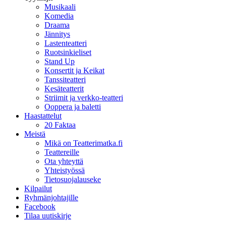
Musikaali
Komedia
Draama
Jännitys
Lastenteatteri
Ruotsinkieliset
Stand Up
Konsertit ja Keikat
Tanssiteatteri
Kesäteatterit
Striimit ja verkko-teatteri
Ooppera ja baletti
Haastattelut
20 Faktaa
Meistä
Mikä on Teatterimatka.fi
Teattereille
Ota yhteyttä
Yhteistyössä
Tietosuojalauseke
Kilpailut
Ryhmänjohtajille
Facebook
Tilaa uutiskirje