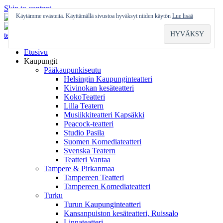
Skip to content
Käytämme evästeitä. Käyttämällä sivustoa hyväksyt niiden käytön
Lue lisää
Etusivu
Kaupungit
Pääkaupunkiseutu
Helsingin Kaupunginteatteri
Kivinokan kesäteatteri
KokoTeatteri
Lilla Teatern
Musiikkiteatteri Kapsäkki
Peacock-teatteri
Studio Pasila
Suomen Komediateatteri
Svenska Teatern
Teatteri Vantaa
Tampere & Pirkanmaa
Tampereen Teatteri
Tampereen Komediateatteri
Turku
Turun Kaupunginteatteri
Kansanpuiston kesäteatteri, Ruissalo
Linnateatteri