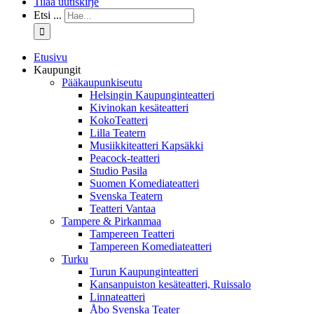
Tilaa uutiskirje
Etsi ...
Etusivu
Kaupungit
Pääkaupunkiseutu
Helsingin Kaupunginteatteri
Kivinokan kesäteatteri
KokoTeatteri
Lilla Teatern
Musiikkiteatteri Kapsäkki
Peacock-teatteri
Studio Pasila
Suomen Komediateatteri
Svenska Teatern
Teatteri Vantaa
Tampere & Pirkanmaa
Tampereen Teatteri
Tampereen Komediateatteri
Turku
Turun Kaupunginteatteri
Kansanpuiston kesäteatteri, Ruissalo
Linnateatteri
Åbo Svenska Teater