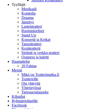
Suomen Kesäteatteri
Tyylilajit
Musikaali
Komedia
Draama
Jännitys
Lastenteatteri
Ruotsinkieliset
Stand Up
Konsertit ja Keikat
Tanssiteatteri
Kesäteatterit
Striimit ja verkko-teatteri
Ooppera ja baletti
Haastattelut
20 Faktaa
Meistä
Mikä on Teatterimatka.fi
Teattereille
Ota yhteyttä
Yhteistyössä
Tietosuojalauseke
Kilpailut
Ryhmänjohtajille
Facebook