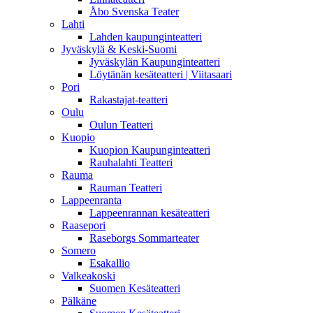
Åbo Svenska Teater
Lahti
Lahden kaupunginteatteri
Jyväskylä & Keski-Suomi
Jyväskylän Kaupunginteatteri
Löytänän kesäteatteri | Viitasaari
Pori
Rakastajat-teatteri
Oulu
Oulun Teatteri
Kuopio
Kuopion Kaupunginteatteri
Rauhalahti Teatteri
Rauma
Rauman Teatteri
Lappeenranta
Lappeenrannan kesäteatteri
Raasepori
Raseborgs Sommarteater
Somero
Esakallio
Valkeakoski
Suomen Kesäteatteri
Pälkäne