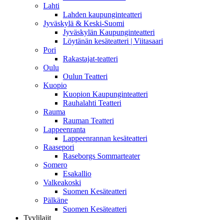
Lahti
Lahden kaupunginteatteri
Jyväskylä & Keski-Suomi
Jyväskylän Kaupunginteatteri
Löytänän kesäteatteri | Viitasaari
Pori
Rakastajat-teatteri
Oulu
Oulun Teatteri
Kuopio
Kuopion Kaupunginteatteri
Rauhalahti Teatteri
Rauma
Rauman Teatteri
Lappeenranta
Lappeenrannan kesäteatteri
Raasepori
Raseborgs Sommarteater
Somero
Esakallio
Valkeakoski
Suomen Kesäteatteri
Pälkäne
Suomen Kesäteatteri
Tyylilajit