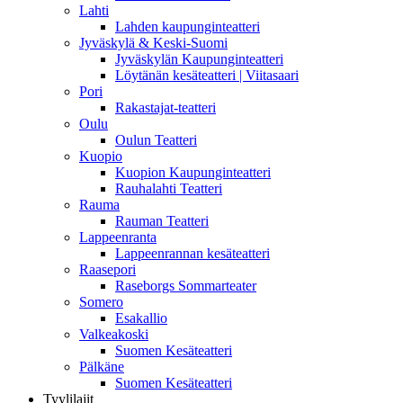
Lahti
Lahden kaupunginteatteri
Jyväskylä & Keski-Suomi
Jyväskylän Kaupunginteatteri
Löytänän kesäteatteri | Viitasaari
Pori
Rakastajat-teatteri
Oulu
Oulun Teatteri
Kuopio
Kuopion Kaupunginteatteri
Rauhalahti Teatteri
Rauma
Rauman Teatteri
Lappeenranta
Lappeenrannan kesäteatteri
Raasepori
Raseborgs Sommarteater
Somero
Esakallio
Valkeakoski
Suomen Kesäteatteri
Pälkäne
Suomen Kesäteatteri
Tyylilajit