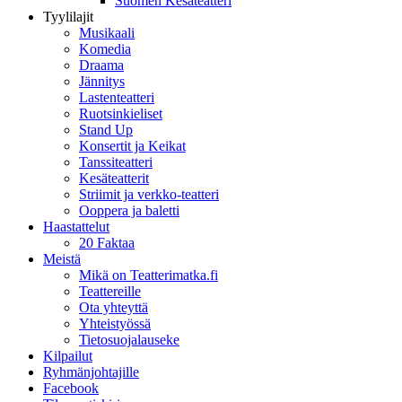
Suomen Kesäteatteri
Tyylilajit
Musikaali
Komedia
Draama
Jännitys
Lastenteatteri
Ruotsinkieliset
Stand Up
Konsertit ja Keikat
Tanssiteatteri
Kesäteatterit
Striimit ja verkko-teatteri
Ooppera ja baletti
Haastattelut
20 Faktaa
Meistä
Mikä on Teatterimatka.fi
Teattereille
Ota yhteyttä
Yhteistyössä
Tietosuojalauseke
Kilpailut
Ryhmänjohtajille
Facebook