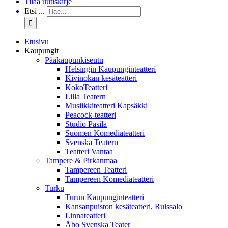
Tilaa uutiskirje
Etsi ...
Etusivu
Kaupungit
Pääkaupunkiseutu
Helsingin Kaupunginteatteri
Kivinokan kesäteatteri
KokoTeatteri
Lilla Teatern
Musiikkiteatteri Kapsäkki
Peacock-teatteri
Studio Pasila
Suomen Komediateatteri
Svenska Teatern
Teatteri Vantaa
Tampere & Pirkanmaa
Tampereen Teatteri
Tampereen Komediateatteri
Turku
Turun Kaupunginteatteri
Kansanpuiston kesäteatteri, Ruissalo
Linnateatteri
Åbo Svenska Teater