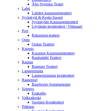
Åbo Svenska Teater
Lahti
Lahden kaupunginteatteri
Jyväskylä & Keski-Suomi
Jyväskylän Kaupunginteatteri
Löytänän kesäteatteri | Viitasaari
Pori
Rakastajat-teatteri
Oulu
Oulun Teatteri
Kuopio
Kuopion Kaupunginteatteri
Rauhalahti Teatteri
Rauma
Rauman Teatteri
Lappeenranta
Lappeenrannan kesäteatteri
Raasepori
Raseborgs Sommarteater
Somero
Esakallio
Valkeakoski
Suomen Kesäteatteri
Pälkäne