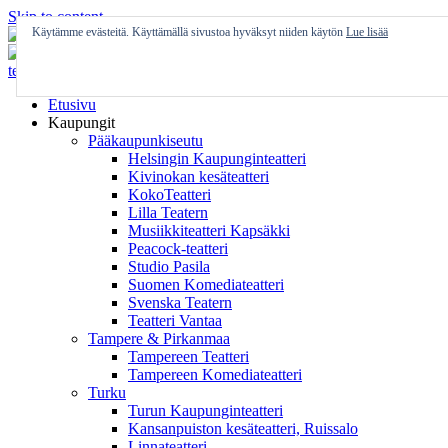
Skip to content
Käytämme evästeitä. Käyttämällä sivustoa hyväksyt niiden käytön
Lue lisää
Etusivu
Kaupungit
Pääkaupunkiseutu
Helsingin Kaupunginteatteri
Kivinokan kesäteatteri
KokoTeatteri
Lilla Teatern
Musiikkiteatteri Kapsäkki
Peacock-teatteri
Studio Pasila
Suomen Komediateatteri
Svenska Teatern
Teatteri Vantaa
Tampere & Pirkanmaa
Tampereen Teatteri
Tampereen Komediateatteri
Turku
Turun Kaupunginteatteri
Kansanpuiston kesäteatteri, Ruissalo
Linnateatteri