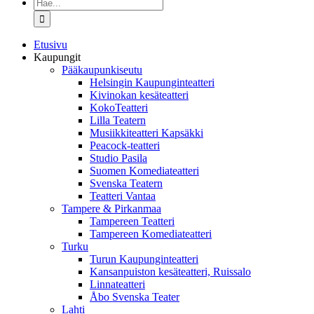
Etsi
...
Etusivu
Kaupungit
Pääkaupunkiseutu
Helsingin Kaupunginteatteri
Kivinokan kesäteatteri
KokoTeatteri
Lilla Teatern
Musiikkiteatteri Kapsäkki
Peacock-teatteri
Studio Pasila
Suomen Komediateatteri
Svenska Teatern
Teatteri Vantaa
Tampere & Pirkanmaa
Tampereen Teatteri
Tampereen Komediateatteri
Turku
Turun Kaupunginteatteri
Kansanpuiston kesäteatteri, Ruissalo
Linnateatteri
Åbo Svenska Teater
Lahti