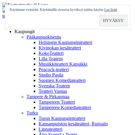
Skip
to
Käytämme evästeitä. Käyttämällä sivustoa hyväksyt niiden käytön
Lue lisää
content
Etusivu
Kaupungit
Pääkaupunkiseutu
Helsingin Kaupunginteatteri
Kivinokan kesäteatteri
KokoTeatteri
Lilla Teatern
Musiikkiteatteri Kapsäkki
Peacock-teatteri
Studio Pasila
Suomen Komediateatteri
Svenska Teatern
Teatteri Vantaa
Tampere & Pirkanmaa
Tampereen Teatteri
Tampereen Komediateatteri
Turku
Turun Kaupunginteatteri
Kansanpuiston kesäteatteri, Ruissalo
Linnateatteri
Åbo Svenska Teater