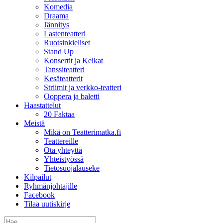
Komedia
Draama
Jännitys
Lastenteatteri
Ruotsinkieliset
Stand Up
Konsertit ja Keikat
Tanssiteatteri
Kesäteatterit
Striimit ja verkko-teatteri
Ooppera ja baletti
Haastattelut
20 Faktaa
Meistä
Mikä on Teatterimatka.fi
Teattereille
Ota yhteyttä
Yhteistyössä
Tietosuojalauseke
Kilpailut
Ryhmänjohtajille
Facebook
Tilaa uutiskirje
Etsi