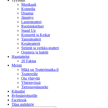
Tyylilajit
Musikaali
Komedia
Draama
Jännitys
Lastenteatteri
Ruotsinkieliset
Stand Up
Konsertit ja Keikat
Tanssiteatteri
Kesäteatterit
Striimit ja verkko-teatteri
Ooppera ja baletti
Haastattelut
20 Faktaa
Meistä
Mikä on Teatterimatka.fi
Teattereille
Ota yhteyttä
Yhteistyössä
Tietosuojalauseke
Kilpailut
Ryhmänjohtajille
Facebook
Tilaa uutiskirje