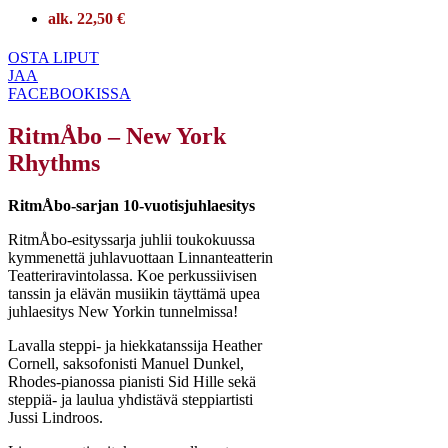
alk. 22,50 €
OSTA LIPUT
JAA
FACEBOOKISSA
RitmÅbo – New York
Rhythms
RitmÅbo-sarjan 10-vuotisjuhlaesitys
RitmÅbo-esityssarja juhlii toukokuussa
kymmenettä juhlavuottaan Linnanteatterin
Teatteriravintolassa. Koe perkussiivisen
tanssin ja elävän musiikin täyttämä upea
juhlaesitys New Yorkin tunnelmissa!
Lavalla steppi- ja hiekkatanssija Heather
Cornell, saksofonisti Manuel Dunkel,
Rhodes-pianossa pianisti Sid Hille sekä
steppiä- ja laulua yhdistävä steppiartisti
Jussi Lindroos.