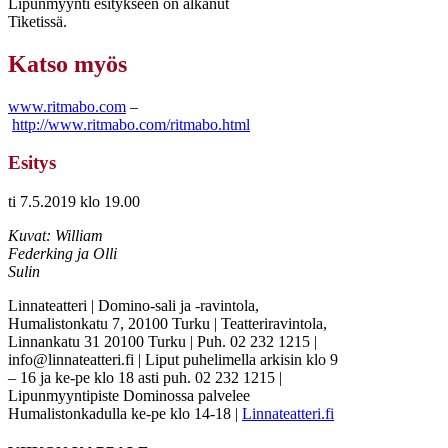
Lipunmyynti esitykseen on alkanut
Tiketissä.
Katso myös
www.ritmabo.com
–
http://www.ritmabo.com/ritmabo.html
Esitys
ti 7.5.2019 klo 19.00
Kuvat: William
Federking ja Olli
Sulin
Linnateatteri | Domino-sali ja -ravintola,
Humalistonkatu 7, 20100 Turku | Teatteriravintola,
Linnankatu 31 20100 Turku | Puh. 02 232 1215 |
info@linnateatteri.fi | Liput puhelimella arkisin klo 9
– 16 ja ke-pe klo 18 asti puh. 02 232 1215 |
Lipunmyyntipiste Dominossa palvelee
Humalistonkadulla ke-pe klo 14-18 |
Linnateatteri.fi