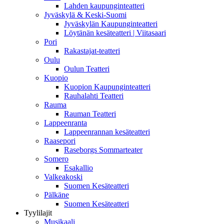
Lahden kaupunginteatteri
Jyväskylä & Keski-Suomi
Jyväskylän Kaupunginteatteri
Löytänän kesäteatteri | Viitasaari
Pori
Rakastajat-teatteri
Oulu
Oulun Teatteri
Kuopio
Kuopion Kaupunginteatteri
Rauhalahti Teatteri
Rauma
Rauman Teatteri
Lappeenranta
Lappeenrannan kesäteatteri
Raasepori
Raseborgs Sommarteater
Somero
Esakallio
Valkeakoski
Suomen Kesäteatteri
Pälkäne
Suomen Kesäteatteri
Tyylilajit
Musikaali