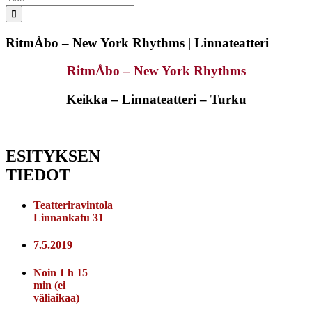
...
RitmÅbo – New York Rhythms | Linnateatteri
RitmÅbo – New York Rhythms
Keikka – Linnateatteri – Turku
ESITYKSEN
TIEDOT
Teatteriravintola
Linnankatu 31
7.5.2019
Noin 1 h 15
min (ei
väliaikaa)