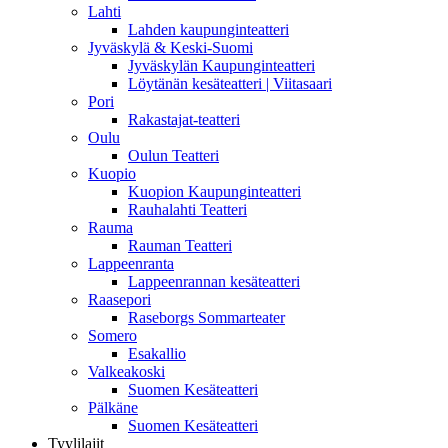
Lahti
Lahden kaupunginteatteri
Jyväskylä & Keski-Suomi
Jyväskylän Kaupunginteatteri
Löytänän kesäteatteri | Viitasaari
Pori
Rakastajat-teatteri
Oulu
Oulun Teatteri
Kuopio
Kuopion Kaupunginteatteri
Rauhalahti Teatteri
Rauma
Rauman Teatteri
Lappeenranta
Lappeenrannan kesäteatteri
Raasepori
Raseborgs Sommarteater
Somero
Esakallio
Valkeakoski
Suomen Kesäteatteri
Pälkäne
Suomen Kesäteatteri
Tyylilajit