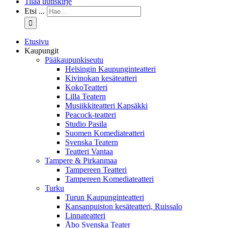
Tilaa uutiskirje
Etsi ...
Etusivu
Kaupungit
Pääkaupunkiseutu
Helsingin Kaupunginteatteri
Kivinokan kesäteatteri
KokoTeatteri
Lilla Teatern
Musiikkiteatteri Kapsäkki
Peacock-teatteri
Studio Pasila
Suomen Komediateatteri
Svenska Teatern
Teatteri Vantaa
Tampere & Pirkanmaa
Tampereen Teatteri
Tampereen Komediateatteri
Turku
Turun Kaupunginteatteri
Kansanpuiston kesäteatteri, Ruissalo
Linnateatteri
Åbo Svenska Teater