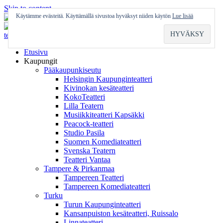
Skip to content
Käytämme evästeitä. Käyttämällä sivustoa hyväksyt niiden käytön
Lue lisää
Etusivu
Kaupungit
Pääkaupunkiseutu
Helsingin Kaupunginteatteri
Kivinokan kesäteatteri
KokoTeatteri
Lilla Teatern
Musiikkiteatteri Kapsäkki
Peacock-teatteri
Studio Pasila
Suomen Komediateatteri
Svenska Teatern
Teatteri Vantaa
Tampere & Pirkanmaa
Tampereen Teatteri
Tampereen Komediateatteri
Turku
Turun Kaupunginteatteri
Kansanpuiston kesäteatteri, Ruissalo
Linnateatteri