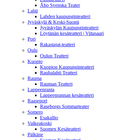
Åbo Svenska Teater
Lahti
Lahden kaupunginteatteri
Jyväskylä & Keski-Suomi
Jyväskylän Kaupunginteatteri
Löytänän kesäteatteri | Viitasaari
Pori
Rakastajat-teatteri
Oulu
Oulun Teatteri
Kuopio
Kuopion Kaupunginteatteri
Rauhalahti Teatteri
Rauma
Rauman Teatteri
Lappeenranta
Lappeenrannan kesäteatteri
Raasepori
Raseborgs Sommarteater
Somero
Esakallio
Valkeakoski
Suomen Kesäteatteri
Pälkäne