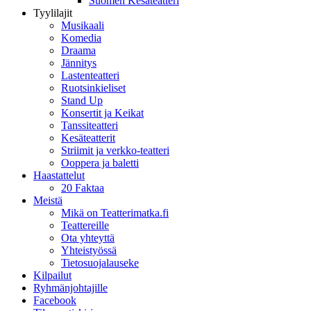
Suomen Kesäteatteri
Tyylilajit
Musikaali
Komedia
Draama
Jännitys
Lastenteatteri
Ruotsinkieliset
Stand Up
Konsertit ja Keikat
Tanssiteatteri
Kesäteatterit
Striimit ja verkko-teatteri
Ooppera ja baletti
Haastattelut
20 Faktaa
Meistä
Mikä on Teatterimatka.fi
Teattereille
Ota yhteyttä
Yhteistyössä
Tietosuojalauseke
Kilpailut
Ryhmänjohtajille
Facebook