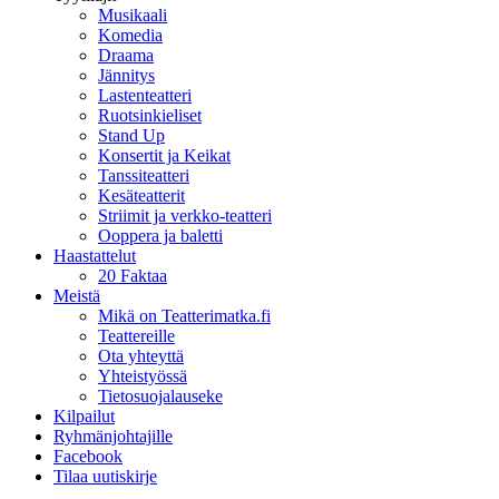
Musikaali
Komedia
Draama
Jännitys
Lastenteatteri
Ruotsinkieliset
Stand Up
Konsertit ja Keikat
Tanssiteatteri
Kesäteatterit
Striimit ja verkko-teatteri
Ooppera ja baletti
Haastattelut
20 Faktaa
Meistä
Mikä on Teatterimatka.fi
Teattereille
Ota yhteyttä
Yhteistyössä
Tietosuojalauseke
Kilpailut
Ryhmänjohtajille
Facebook
Tilaa uutiskirje