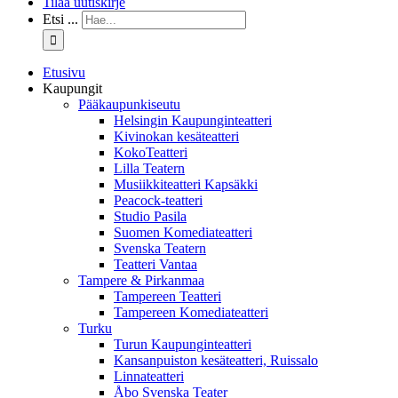
Tilaa uutiskirje
Etsi ...
Etusivu
Kaupungit
Pääkaupunkiseutu
Helsingin Kaupunginteatteri
Kivinokan kesäteatteri
KokoTeatteri
Lilla Teatern
Musiikkiteatteri Kapsäkki
Peacock-teatteri
Studio Pasila
Suomen Komediateatteri
Svenska Teatern
Teatteri Vantaa
Tampere & Pirkanmaa
Tampereen Teatteri
Tampereen Komediateatteri
Turku
Turun Kaupunginteatteri
Kansanpuiston kesäteatteri, Ruissalo
Linnateatteri
Åbo Svenska Teater