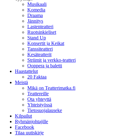
Musikaali
Komedia
Draama
Jännitys
Lastenteatteri
Ruotsinkieliset
Stand Up
Konsertit ja Keikat
Tanssiteatteri
Kesäteatterit
Striimit ja verkko-teatteri
Ooppera ja baletti
Haastattelut
20 Faktaa
Meistä
Mikä on Teatterimatka.fi
Teattereille
Ota yhteyttä
Yhteistyössä
Tietosuojalauseke
Kilpailut
Ryhmänjohtajille
Facebook
Tilaa uutiskirje