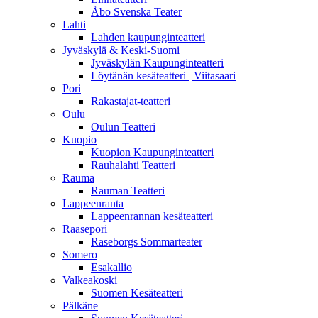
Åbo Svenska Teater
Lahti
Lahden kaupunginteatteri
Jyväskylä & Keski-Suomi
Jyväskylän Kaupunginteatteri
Löytänän kesäteatteri | Viitasaari
Pori
Rakastajat-teatteri
Oulu
Oulun Teatteri
Kuopio
Kuopion Kaupunginteatteri
Rauhalahti Teatteri
Rauma
Rauman Teatteri
Lappeenranta
Lappeenrannan kesäteatteri
Raasepori
Raseborgs Sommarteater
Somero
Esakallio
Valkeakoski
Suomen Kesäteatteri
Pälkäne