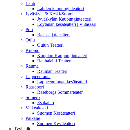
Lahti
Lahden kaupunginteatteri
Jyväskylä & Keski-Suomi
Jyväskylän Kaupunginteatteri
Löytänän kesäteatteri | Viitasaari
Pori
Rakastajat-teatteri
Oulu
Oulun Teatteri
Kuopio
Kuopion Kaupunginteatteri
Rauhalahti Teatteri
Rauma
Rauman Teatteri
Lappeenranta
Lappeenrannan kesäteatteri
Raasepori
Raseborgs Sommarteater
Somero
Esakallio
Valkeakoski
Suomen Kesäteatteri
Pälkäne
Suomen Kesäteatteri
Tyylilajit