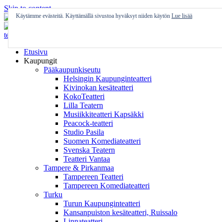
Skip to content
Käytämme evästeitä. Käyttämällä sivustoa hyväksyt niiden käytön
Lue lisää
Etusivu
Kaupungit
Pääkaupunkiseutu
Helsingin Kaupunginteatteri
Kivinokan kesäteatteri
KokoTeatteri
Lilla Teatern
Musiikkiteatteri Kapsäkki
Peacock-teatteri
Studio Pasila
Suomen Komediateatteri
Svenska Teatern
Teatteri Vantaa
Tampere & Pirkanmaa
Tampereen Teatteri
Tampereen Komediateatteri
Turku
Turun Kaupunginteatteri
Kansanpuiston kesäteatteri, Ruissalo
Linnateatteri