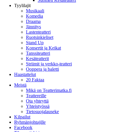
Suomen Kesäteatteri
Tyylilajit
Musikaali
Komedia
Draama
Jännitys
Lastenteatteri
Ruotsinkieliset
Stand Up
Konsertit ja Keikat
Tanssiteatteri
Kesäteatterit
Striimit ja verkko-teatteri
Ooppera ja baletti
Haastattelut
20 Faktaa
Meistä
Mikä on Teatterimatka.fi
Teattereille
Ota yhteyttä
Yhteistyössä
Tietosuojalauseke
Kilpailut
Ryhmänjohtajille
Facebook