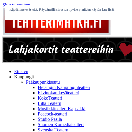
Skip to content
Käytämme evästeitä. Käyttämällä sivustoa hyväksyt niiden käytön
Lue lisää
Etusivu
Kaupungit
Pääkaupunkiseutu
Helsingin Kaupunginteatteri
Kivinokan kesäteatteri
KokoTeatteri
Lilla Teatern
Musiikkiteatteri Kapsäkki
Peacock-teatteri
Studio Pasila
Suomen Komediateatteri
Svenska Teatern