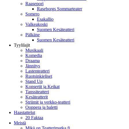
Raasepori
Raseborgs Sommarteater
Somero
Esakallio
Valkeakoski
Suomen Kesäteatteri
Pälkäne
Suomen Kesäteatteri
Tyylilajit
Musikaali
Komedia
Draama
Jännitys
Lastenteatteri
Ruotsinkieliset
Stand Up
Konsertit ja Keikat
Tanssiteatteri
Kesäteatterit
Striimit ja verkko-teatteri
Ooppera ja baletti
Haastattelut
20 Faktaa
Meistä
Mikä on Teatterimatka.fi