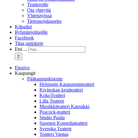
Teattereille
Ota yhteyttä
Yhteistyössä
Tietosuojalauseke
Kilpailut
Ryhmänjohtajille
Facebook
Tilaa uutiskirje
Etsi ...
Etusivu
Kaupungit
Pääkaupunkiseutu
Helsingin Kaupunginteatteri
Kivinokan kesäteatteri
KokoTeatteri
Lilla Teatern
Musiikkiteatteri Kapsäkki
Peacock-teatteri
Studio Pasila
Suomen Komediateatteri
Svenska Teatern
Teatteri Vantaa