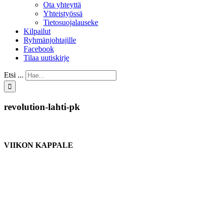
Ota yhteyttä
Yhteistyössä
Tietosuojalauseke
Kilpailut
Ryhmänjohtajille
Facebook
Tilaa uutiskirje
Etsi ...
revolution-lahti-pk
VIIKON KAPPALE