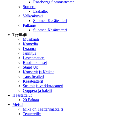
Raseborgs Sommarteater
Somero
Esakallio
Valkeakoski
Suomen Kesäteatteri
Pälkäne
Suomen Kesäteatteri
Tyylilajit
Musikaali
Komedia
Draama
Jännitys
Lastenteatteri
Ruotsinkieliset
Stand Up
Konsertit ja Keikat
Tanssiteatteri
Kesäteatterit
Striimit ja verkko-teatteri
Ooppera ja baletti
Haastattelut
20 Faktaa
Meistä
Mikä on Teatterimatka.fi
Teattereille