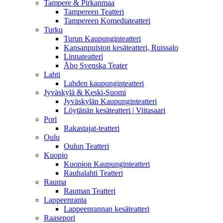
Tampere & Pirkanmaa
Tampereen Teatteri
Tampereen Komediateatteri
Turku
Turun Kaupunginteatteri
Kansanpuiston kesäteatteri, Ruissalo
Linnateatteri
Åbo Svenska Teater
Lahti
Lahden kaupunginteatteri
Jyväskylä & Keski-Suomi
Jyväskylän Kaupunginteatteri
Löytänän kesäteatteri | Viitasaari
Pori
Rakastajat-teatteri
Oulu
Oulun Teatteri
Kuopio
Kuopion Kaupunginteatteri
Rauhalahti Teatteri
Rauma
Rauman Teatteri
Lappeenranta
Lappeenrannan kesäteatteri
Raasepori