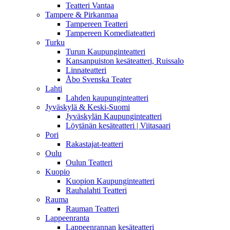
Teatteri Vantaa
Tampere & Pirkanmaa
Tampereen Teatteri
Tampereen Komediateatteri
Turku
Turun Kaupunginteatteri
Kansanpuiston kesäteatteri, Ruissalo
Linnateatteri
Åbo Svenska Teater
Lahti
Lahden kaupunginteatteri
Jyväskylä & Keski-Suomi
Jyväskylän Kaupunginteatteri
Löytänän kesäteatteri | Viitasaari
Pori
Rakastajat-teatteri
Oulu
Oulun Teatteri
Kuopio
Kuopion Kaupunginteatteri
Rauhalahti Teatteri
Rauma
Rauman Teatteri
Lappeenranta
Lappeenrannan kesäteatteri