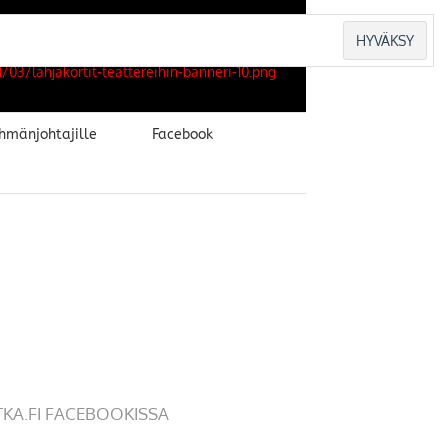
hmänjohtajille
Facebook
TKA.FI FACEBOOKISSA