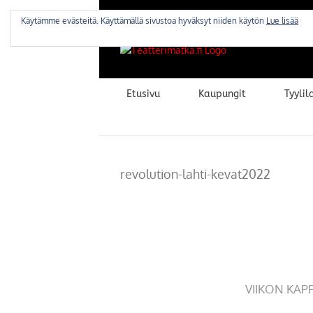
Skip
to
Käytämme evästeitä. Käyttämällä sivustoa hyväksyt niiden käytön
Lue lisää
content
Etusivu
Kaupungit
Tyylila
revolution-lahti-kevat2022
VIIKON KAP