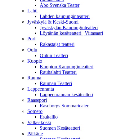
Åbo Svenska Teater
Lahti
Lahden kaupunginteatteri
Jyväskylä & Keski-Suomi
Jyväskylän Kaupunginteatteri
Löytänän kesäteatteri | Viitasaari
Pori
Rakastajat-teatteri
Oulu
Oulun Teatteri
Kuopio
Kuopion Kaupunginteatteri
Rauhalahti Teatteri
Rauma
Rauman Teatteri
Lappeenranta
Lappeenrannan kesäteatteri
Raasepori
Raseborgs Sommarteater
Somero
Esakallio
Valkeakoski
Suomen Kesäteatteri
Pälkäne