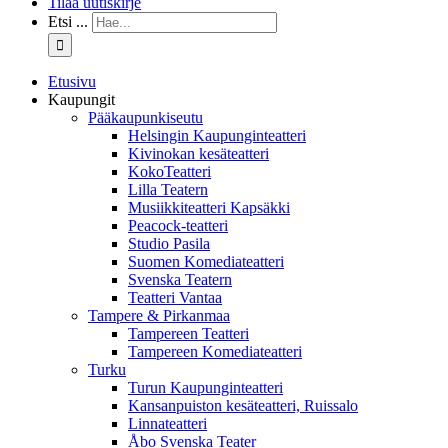
Tilaa uutiskirje
Etsi ...
Etusivu
Kaupungit
Pääkaupunkiseutu
Helsingin Kaupunginteatteri
Kivinokan kesäteatteri
KokoTeatteri
Lilla Teatern
Musiikkiteatteri Kapsäkki
Peacock-teatteri
Studio Pasila
Suomen Komediateatteri
Svenska Teatern
Teatteri Vantaa
Tampere & Pirkanmaa
Tampereen Teatteri
Tampereen Komediateatteri
Turku
Turun Kaupunginteatteri
Kansanpuiston kesäteatteri, Ruissalo
Linnateatteri
Åbo Svenska Teater