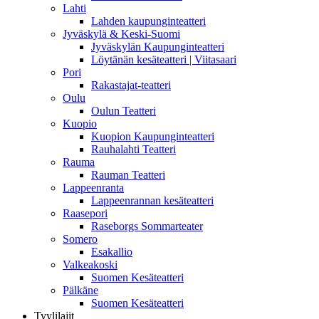
Lahti
Lahden kaupunginteatteri
Jyväskylä & Keski-Suomi
Jyväskylän Kaupunginteatteri
Löytänän kesäteatteri | Viitasaari
Pori
Rakastajat-teatteri
Oulu
Oulun Teatteri
Kuopio
Kuopion Kaupunginteatteri
Rauhalahti Teatteri
Rauma
Rauman Teatteri
Lappeenranta
Lappeenrannan kesäteatteri
Raasepori
Raseborgs Sommarteater
Somero
Esakallio
Valkeakoski
Suomen Kesäteatteri
Pälkäne
Suomen Kesäteatteri
Tyylilajit