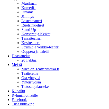
Musikaali
Komedia
Draama
Jännitys
Lastenteatteri
Ruotsinkieliset
Stand Up
Konsertit ja Keikat
Tanssiteatteri
Kesäteatterit
Striimit ja verkko-teatteri
Ooppera ja baletti
Haastattelut
20 Faktaa
Meistä
Mikä on Teatterimatka.fi
Teattereille
Ota yhteyttä
Yhteistyössä
Tietosuojalauseke
Kilpailut
Ryhmänjohtajille
Facebook
Tilaa uutiskirje