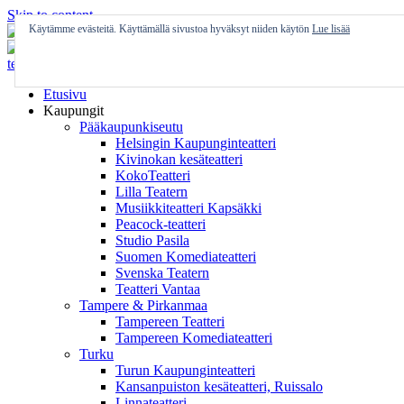
Skip to content
Käytämme evästeitä. Käyttämällä sivustoa hyväksyt niiden käytön
Lue lisää
Etusivu
Kaupungit
Pääkaupunkiseutu
Helsingin Kaupunginteatteri
Kivinokan kesäteatteri
KokoTeatteri
Lilla Teatern
Musiikkiteatteri Kapsäkki
Peacock-teatteri
Studio Pasila
Suomen Komediateatteri
Svenska Teatern
Teatteri Vantaa
Tampere & Pirkanmaa
Tampereen Teatteri
Tampereen Komediateatteri
Turku
Turun Kaupunginteatteri
Kansanpuiston kesäteatteri, Ruissalo
Linnateatteri