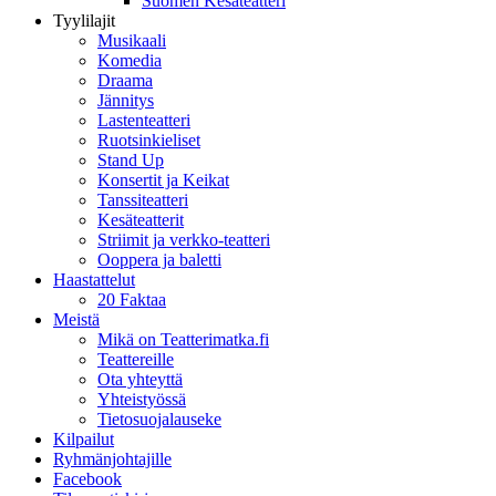
Suomen Kesäteatteri
Tyylilajit
Musikaali
Komedia
Draama
Jännitys
Lastenteatteri
Ruotsinkieliset
Stand Up
Konsertit ja Keikat
Tanssiteatteri
Kesäteatterit
Striimit ja verkko-teatteri
Ooppera ja baletti
Haastattelut
20 Faktaa
Meistä
Mikä on Teatterimatka.fi
Teattereille
Ota yhteyttä
Yhteistyössä
Tietosuojalauseke
Kilpailut
Ryhmänjohtajille
Facebook