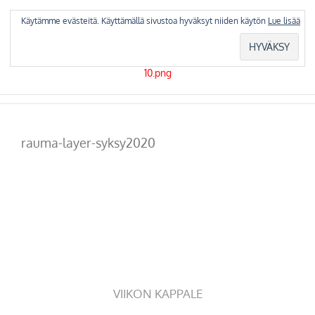
Skip
to
Käytämme evästeitä. Käyttämällä sivustoa hyväksyt niiden käytön
Lue lisää
content
rauma-layer-syksy2020
VIIKON KAPPALE