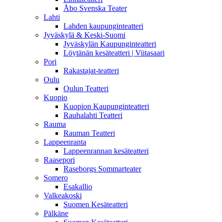
Åbo Svenska Teater
Lahti
Lahden kaupunginteatteri
Jyväskylä & Keski-Suomi
Jyväskylän Kaupunginteatteri
Löytänän kesäteatteri | Viitasaari
Pori
Rakastajat-teatteri
Oulu
Oulun Teatteri
Kuopio
Kuopion Kaupunginteatteri
Rauhalahti Teatteri
Rauma
Rauman Teatteri
Lappeenranta
Lappeenrannan kesäteatteri
Raasepori
Raseborgs Sommarteater
Somero
Esakallio
Valkeakoski
Suomen Kesäteatteri
Pälkäne