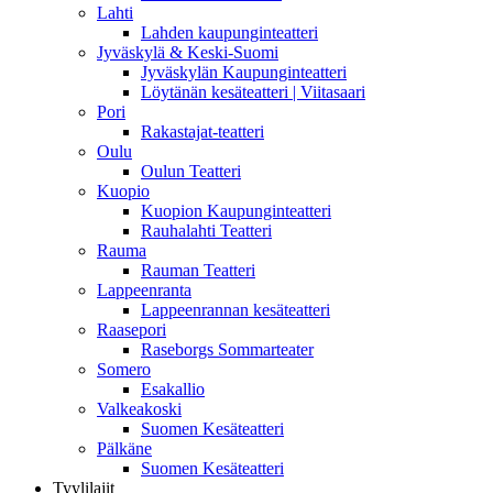
Lahti
Lahden kaupunginteatteri
Jyväskylä & Keski-Suomi
Jyväskylän Kaupunginteatteri
Löytänän kesäteatteri | Viitasaari
Pori
Rakastajat-teatteri
Oulu
Oulun Teatteri
Kuopio
Kuopion Kaupunginteatteri
Rauhalahti Teatteri
Rauma
Rauman Teatteri
Lappeenranta
Lappeenrannan kesäteatteri
Raasepori
Raseborgs Sommarteater
Somero
Esakallio
Valkeakoski
Suomen Kesäteatteri
Pälkäne
Suomen Kesäteatteri
Tyylilajit