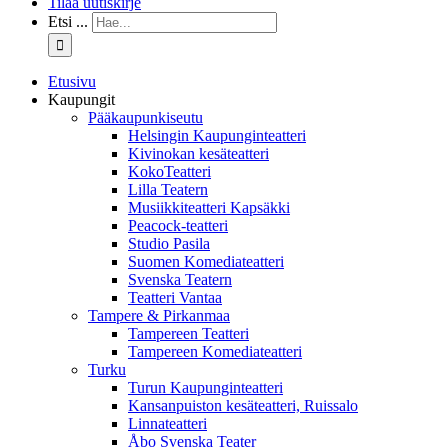
Tilaa uutiskirje
Etsi ...
Etusivu
Kaupungit
Pääkaupunkiseutu
Helsingin Kaupunginteatteri
Kivinokan kesäteatteri
KokoTeatteri
Lilla Teatern
Musiikkiteatteri Kapsäkki
Peacock-teatteri
Studio Pasila
Suomen Komediateatteri
Svenska Teatern
Teatteri Vantaa
Tampere & Pirkanmaa
Tampereen Teatteri
Tampereen Komediateatteri
Turku
Turun Kaupunginteatteri
Kansanpuiston kesäteatteri, Ruissalo
Linnateatteri
Åbo Svenska Teater