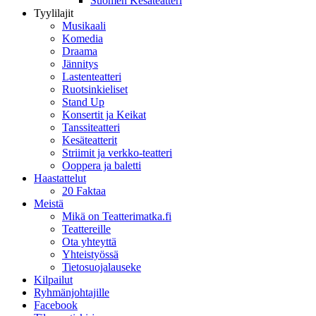
Suomen Kesäteatteri
Tyylilajit
Musikaali
Komedia
Draama
Jännitys
Lastenteatteri
Ruotsinkieliset
Stand Up
Konsertit ja Keikat
Tanssiteatteri
Kesäteatterit
Striimit ja verkko-teatteri
Ooppera ja baletti
Haastattelut
20 Faktaa
Meistä
Mikä on Teatterimatka.fi
Teattereille
Ota yhteyttä
Yhteistyössä
Tietosuojalauseke
Kilpailut
Ryhmänjohtajille
Facebook