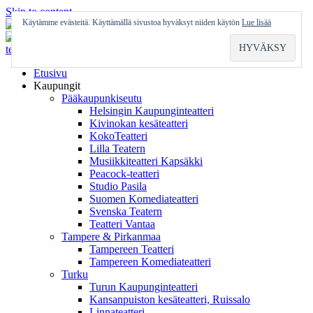
Skip to content
Käytämme evästeitä. Käyttämällä sivustoa hyväksyt niiden käytön
Lue lisää
Etusivu
Kaupungit
Pääkaupunkiseutu
Helsingin Kaupunginteatteri
Kivinokan kesäteatteri
KokoTeatteri
Lilla Teatern
Musiikkiteatteri Kapsäkki
Peacock-teatteri
Studio Pasila
Suomen Komediateatteri
Svenska Teatern
Teatteri Vantaa
Tampere & Pirkanmaa
Tampereen Teatteri
Tampereen Komediateatteri
Turku
Turun Kaupunginteatteri
Kansanpuiston kesäteatteri, Ruissalo
Linnateatteri