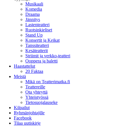
Musikaali
Komedia
Draama
Jännitys
Lastenteatteri
Ruotsinkieliset
Stand Up
Konsertit ja Keikat
Tanssiteatteri
Kesäteatterit
Striimit ja verkko-teatteri
Ooppera ja baletti
Haastattelut
20 Faktaa
Meistä
Mikä on Teatterimatka.fi
Teattereille
Ota yhteyttä
Yhteistyössä
Tietosuojalauseke
Kilpailut
Ryhmänjohtajille
Facebook
Tilaa uutiskirje