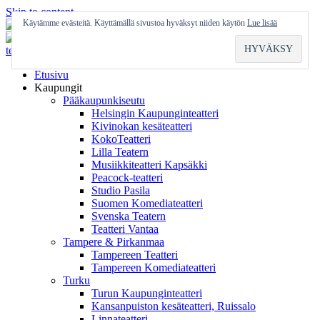
Skip to content
Käytämme evästeitä. Käyttämällä sivustoa hyväksyt niiden käytön
Lue lisää
Etusivu
Kaupungit
Pääkaupunkiseutu
Helsingin Kaupunginteatteri
Kivinokan kesäteatteri
KokoTeatteri
Lilla Teatern
Musiikkiteatteri Kapsäkki
Peacock-teatteri
Studio Pasila
Suomen Komediateatteri
Svenska Teatern
Teatteri Vantaa
Tampere & Pirkanmaa
Tampereen Teatteri
Tampereen Komediateatteri
Turku
Turun Kaupunginteatteri
Kansanpuiston kesäteatteri, Ruissalo
Linnateatteri