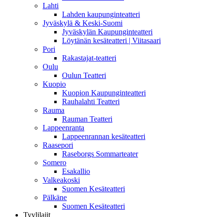
Lahti
Lahden kaupunginteatteri
Jyväskylä & Keski-Suomi
Jyväskylän Kaupunginteatteri
Löytänän kesäteatteri | Viitasaari
Pori
Rakastajat-teatteri
Oulu
Oulun Teatteri
Kuopio
Kuopion Kaupunginteatteri
Rauhalahti Teatteri
Rauma
Rauman Teatteri
Lappeenranta
Lappeenrannan kesäteatteri
Raasepori
Raseborgs Sommarteater
Somero
Esakallio
Valkeakoski
Suomen Kesäteatteri
Pälkäne
Suomen Kesäteatteri
Tyylilajit