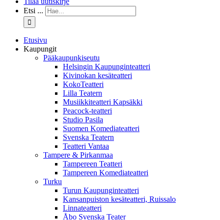
Tilaa uutiskirje
Etsi ...
Etusivu
Kaupungit
Pääkaupunkiseutu
Helsingin Kaupunginteatteri
Kivinokan kesäteatteri
KokoTeatteri
Lilla Teatern
Musiikkiteatteri Kapsäkki
Peacock-teatteri
Studio Pasila
Suomen Komediateatteri
Svenska Teatern
Teatteri Vantaa
Tampere & Pirkanmaa
Tampereen Teatteri
Tampereen Komediateatteri
Turku
Turun Kaupunginteatteri
Kansanpuiston kesäteatteri, Ruissalo
Linnateatteri
Åbo Svenska Teater