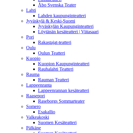
Åbo Svenska Teater
Lahti
Lahden kaupunginteatteri
Jyväskylä & Keski-Suomi
Jyväskylän Kaupunginteatteri
Löytänän kesäteatteri | Viitasaari
Pori
Rakastajat-teatteri
Oulu
Oulun Teatteri
Kuopio
Kuopion Kaupunginteatteri
Rauhalahti Teatteri
Rauma
Rauman Teatteri
Lappeenranta
Lappeenrannan kesäteatteri
Raasepori
Raseborgs Sommarteater
Somero
Esakallio
Valkeakoski
Suomen Kesäteatteri
Pälkäne