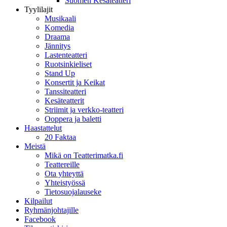
Suomen Kesäteatteri
Tyylilajit
Musikaali
Komedia
Draama
Jännitys
Lastenteatteri
Ruotsinkieliset
Stand Up
Konsertit ja Keikat
Tanssiteatteri
Kesäteatterit
Striimit ja verkko-teatteri
Ooppera ja baletti
Haastattelut
20 Faktaa
Meistä
Mikä on Teatterimatka.fi
Teattereille
Ota yhteyttä
Yhteistyössä
Tietosuojalauseke
Kilpailut
Ryhmänjohtajille
Facebook