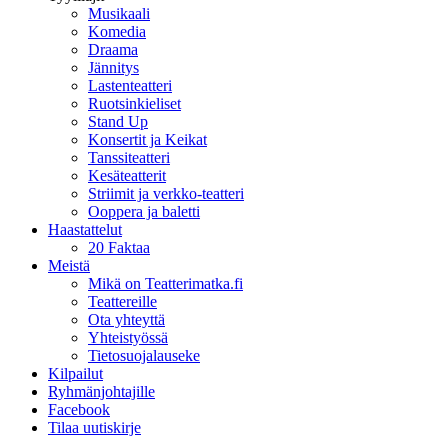
Musikaali
Komedia
Draama
Jännitys
Lastenteatteri
Ruotsinkieliset
Stand Up
Konsertit ja Keikat
Tanssiteatteri
Kesäteatterit
Striimit ja verkko-teatteri
Ooppera ja baletti
Haastattelut
20 Faktaa
Meistä
Mikä on Teatterimatka.fi
Teattereille
Ota yhteyttä
Yhteistyössä
Tietosuojalauseke
Kilpailut
Ryhmänjohtajille
Facebook
Tilaa uutiskirje