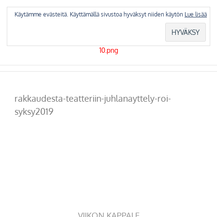
Skip
to
Käytämme evästeitä. Käyttämällä sivustoa hyväksyt niiden käytön
Lue lisää
content
rakkaudesta-teatteriin-juhlanayttely-roi-
syksy2019
VIIKON KAPPALE