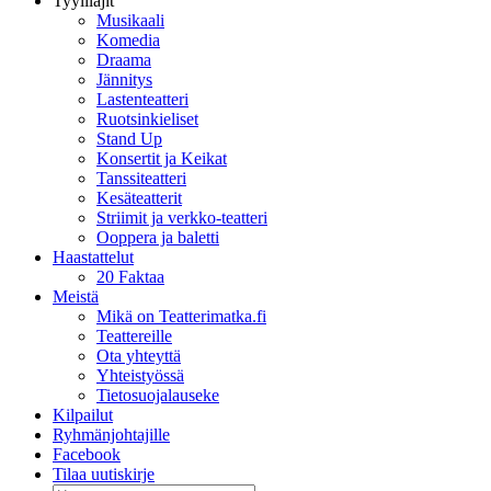
Tyylilajit
Musikaali
Komedia
Draama
Jännitys
Lastenteatteri
Ruotsinkieliset
Stand Up
Konsertit ja Keikat
Tanssiteatteri
Kesäteatterit
Striimit ja verkko-teatteri
Ooppera ja baletti
Haastattelut
20 Faktaa
Meistä
Mikä on Teatterimatka.fi
Teattereille
Ota yhteyttä
Yhteistyössä
Tietosuojalauseke
Kilpailut
Ryhmänjohtajille
Facebook
Tilaa uutiskirje