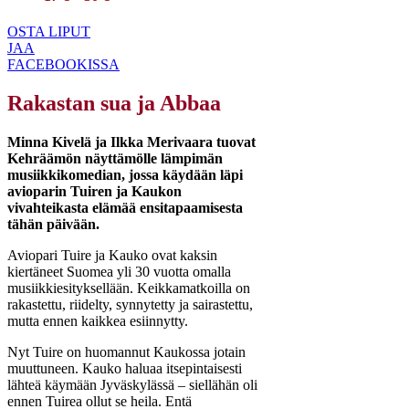
OSTA LIPUT
JAA
FACEBOOKISSA
Rakastan sua ja Abbaa
Minna Kivelä ja Ilkka Merivaara tuovat
Kehräämön näyttämölle lämpimän
musiikkikomedian, jossa käydään läpi
avioparin Tuiren ja Kaukon
vivahteikasta elämää ensitapaamisesta
tähän päivään.
Aviopari Tuire ja Kauko ovat kaksin
kiertäneet Suomea yli 30 vuotta omalla
musiikkiesityksellään. Keikkamatkoilla on
rakastettu, riidelty, synnytetty ja sairastettu,
mutta ennen kaikkea esiinnytty.
Nyt Tuire on huomannut Kaukossa jotain
muuttuneen. Kauko haluaa itsepintaisesti
lähteä käymään Jyväskylässä – siellähän oli
ennen Tuirea ollut se heila. Entä