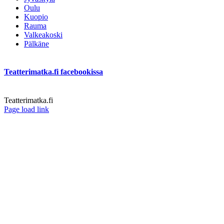
Oulu
Kuopio
Rauma
Valkeakoski
Pälkäne
Teatterimatka.fi facebookissa
Teatterimatka.fi
Facebook
Page load link
Go
to
Top