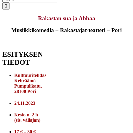
...
Rakastan sua ja Abbaa
Musiikkikomedia – Rakastajat-teatteri – Pori
ESITYKSEN
TIEDOT
Kulttuuritehdas
Kehräämö
Pumpulikatu,
28100 Pori
24.11.2023
Kesto n. 2 h
(sis. väliajan)
17 € – 30 €