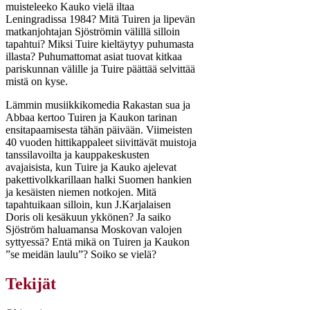
muisteleeko Kauko vielä iltaa
Leningradissa 1984? Mitä Tuiren ja lipevän
matkanjohtajan Sjöströmin välillä silloin
tapahtui? Miksi Tuire kieltäytyy puhumasta
illasta? Puhumattomat asiat tuovat kitkaa
pariskunnan välille ja Tuire päättää selvittää
mistä on kyse.
Lämmin musiikkikomedia Rakastan sua ja
Abbaa kertoo Tuiren ja Kaukon tarinan
ensitapaamisesta tähän päivään. Viimeisten
40 vuoden hittikappaleet siivittävät muistoja
tanssilavoilta ja kauppakeskusten
avajaisista, kun Tuire ja Kauko ajelevat
pakettivolkkarillaan halki Suomen hankien
ja kesäisten niemen notkojen. Mitä
tapahtuikaan silloin, kun J.Karjalaisen
Doris oli kesäkuun ykkönen? Ja saiko
Sjöström haluamansa Moskovan valojen
syttyessä? Entä mikä on Tuiren ja Kaukon
”se meidän laulu”? Soiko se vielä?
Tekijät