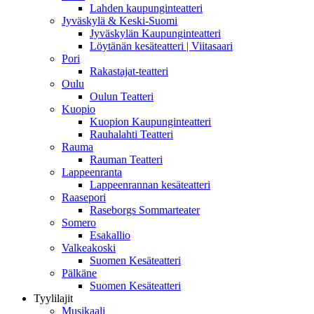
Lahden kaupunginteatteri
Jyväskylä & Keski-Suomi
Jyväskylän Kaupunginteatteri
Löytänän kesäteatteri | Viitasaari
Pori
Rakastajat-teatteri
Oulu
Oulun Teatteri
Kuopio
Kuopion Kaupunginteatteri
Rauhalahti Teatteri
Rauma
Rauman Teatteri
Lappeenranta
Lappeenrannan kesäteatteri
Raasepori
Raseborgs Sommarteater
Somero
Esakallio
Valkeakoski
Suomen Kesäteatteri
Pälkäne
Suomen Kesäteatteri
Tyylilajit
Musikaali