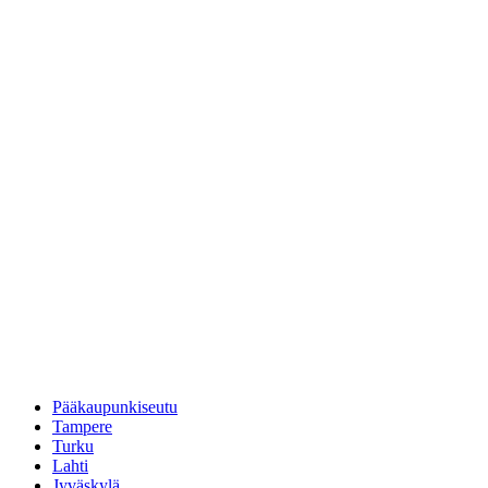
Pääkaupunkiseutu
Tampere
Turku
Lahti
Jyväskylä