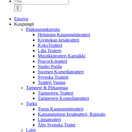
Etsi
...
Etusivu
Kaupungit
Pääkaupunkiseutu
Helsingin Kaupunginteatteri
Kivinokan kesäteatteri
KokoTeatteri
Lilla Teatern
Musiikkiteatteri Kapsäkki
Peacock-teatteri
Studio Pasila
Suomen Komediateatteri
Svenska Teatern
Teatteri Vantaa
Tampere & Pirkanmaa
Tampereen Teatteri
Tampereen Komediateatteri
Turku
Turun Kaupunginteatteri
Kansanpuiston kesäteatteri, Ruissalo
Linnateatteri
Åbo Svenska Teater
Lahti