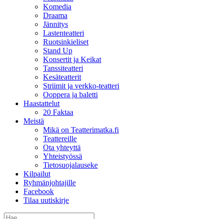
Komedia
Draama
Jännitys
Lastenteatteri
Ruotsinkieliset
Stand Up
Konsertit ja Keikat
Tanssiteatteri
Kesäteatterit
Striimit ja verkko-teatteri
Ooppera ja baletti
Haastattelut
20 Faktaa
Meistä
Mikä on Teatterimatka.fi
Teattereille
Ota yhteyttä
Yhteistyössä
Tietosuojalauseke
Kilpailut
Ryhmänjohtajille
Facebook
Tilaa uutiskirje
Etsi