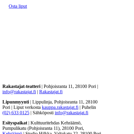
Osta liput
Rakastajat-teatteri
| Pohjoisranta 11, 28100 Pori |
info@rakastajat.fi
|
Rakastajat.fi
Lipunmyynti
| Lippulinja, Pohjoisranta 11, 28100
Pori | Liput verkosta
kauppa.rakastajat.fi
| Puhelin
(02) 633 0125
| Sähköposti
info@rakastajat.fi
Esityspaikat
| Kulttuuritehdas Kehräämö,
Pumpulikatu (Pohjoisranta 11), 28100 Pori,
Kehräämö
| Studio Hilkka, Valtakatu 22, 28100 Pori