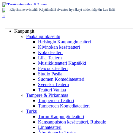
Skip
to
Käytämme evästeitä. Käyttämällä sivustoa hyväksyt niiden käytön
Lue lisää
content
Etusivu
Kaupungit
Pääkaupunkiseutu
Helsingin Kaupunginteatteri
Kivinokan kesäteatteri
KokoTeatteri
Lilla Teatern
Musiikkiteatteri Kapsäkki
Peacock-teatteri
Studio Pasila
Suomen Komediateatteri
Svenska Teatern
Teatteri Vantaa
Tampere & Pirkanmaa
Tampereen Teatteri
Tampereen Komediateatteri
Turku
Turun Kaupunginteatteri
Kansanpuiston kesäteatteri, Ruissalo
Linnateatteri
Åbo Svenska Teater