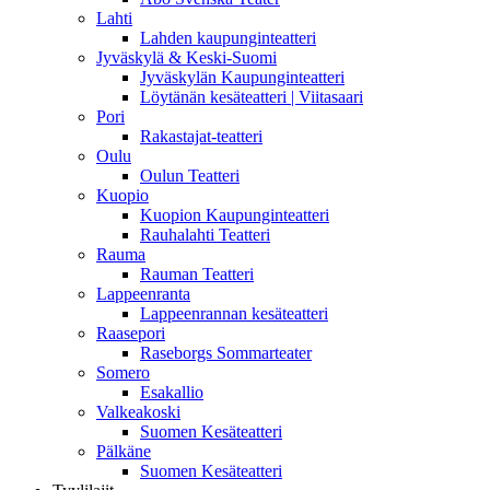
Lahti
Lahden kaupunginteatteri
Jyväskylä & Keski-Suomi
Jyväskylän Kaupunginteatteri
Löytänän kesäteatteri | Viitasaari
Pori
Rakastajat-teatteri
Oulu
Oulun Teatteri
Kuopio
Kuopion Kaupunginteatteri
Rauhalahti Teatteri
Rauma
Rauman Teatteri
Lappeenranta
Lappeenrannan kesäteatteri
Raasepori
Raseborgs Sommarteater
Somero
Esakallio
Valkeakoski
Suomen Kesäteatteri
Pälkäne
Suomen Kesäteatteri