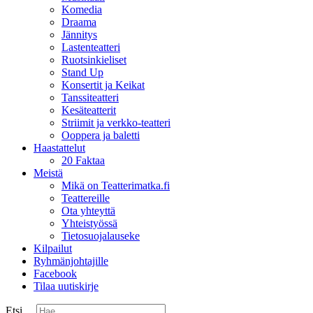
Komedia
Draama
Jännitys
Lastenteatteri
Ruotsinkieliset
Stand Up
Konsertit ja Keikat
Tanssiteatteri
Kesäteatterit
Striimit ja verkko-teatteri
Ooppera ja baletti
Haastattelut
20 Faktaa
Meistä
Mikä on Teatterimatka.fi
Teattereille
Ota yhteyttä
Yhteistyössä
Tietosuojalauseke
Kilpailut
Ryhmänjohtajille
Facebook
Tilaa uutiskirje
Etsi ...