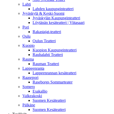
Lahti
Lahden kaupunginteatteri
Jyväskylä & Keski-Suomi
Jyväskylän Kaupunginteatteri
Löytänän kesäteatteri | Viitasaari
Pori
Rakastajat-teatteri
Oulu
Oulun Teatteri
Kuopio
Kuopion Kaupunginteatteri
Rauhalahti Teatteri
Rauma
Rauman Teatteri
Lappeenranta
Lappeenrannan kesäteatteri
Raasepori
Raseborgs Sommarteater
Somero
Esakallio
Valkeakoski
Suomen Kesäteatteri
Pälkäne
Suomen Kesäteatteri