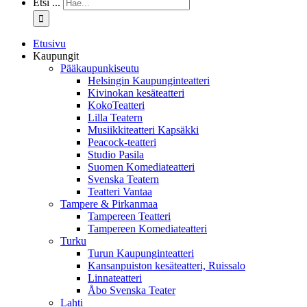
Etsi ...
Etusivu
Kaupungit
Pääkaupunkiseutu
Helsingin Kaupunginteatteri
Kivinokan kesäteatteri
KokoTeatteri
Lilla Teatern
Musiikkiteatteri Kapsäkki
Peacock-teatteri
Studio Pasila
Suomen Komediateatteri
Svenska Teatern
Teatteri Vantaa
Tampere & Pirkanmaa
Tampereen Teatteri
Tampereen Komediateatteri
Turku
Turun Kaupunginteatteri
Kansanpuiston kesäteatteri, Ruissalo
Linnateatteri
Åbo Svenska Teater
Lahti