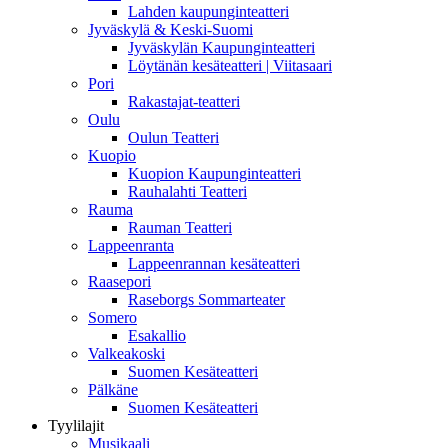
Lahden kaupunginteatteri
Jyväskylä & Keski-Suomi
Jyväskylän Kaupunginteatteri
Löytänän kesäteatteri | Viitasaari
Pori
Rakastajat-teatteri
Oulu
Oulun Teatteri
Kuopio
Kuopion Kaupunginteatteri
Rauhalahti Teatteri
Rauma
Rauman Teatteri
Lappeenranta
Lappeenrannan kesäteatteri
Raasepori
Raseborgs Sommarteater
Somero
Esakallio
Valkeakoski
Suomen Kesäteatteri
Pälkäne
Suomen Kesäteatteri
Tyylilajit
Musikaali