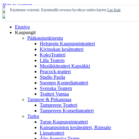
Skip to content
Käytämme evästeitä. Käyttämällä sivustoa hyväksyt niiden käytön
Lue lisää
Etusivu
Kaupungit
Pääkaupunkiseutu
Helsingin Kaupunginteatteri
Kivinokan kesäteatteri
KokoTeatteri
Lilla Teatern
Musiikkiteatteri Kapsäkki
Peacock-teatteri
Studio Pasila
Suomen Komediateatteri
Svenska Teatern
Teatteri Vantaa
Tampere & Pirkanmaa
Tampereen Teatteri
Tampereen Komediateatteri
Turku
Turun Kaupunginteatteri
Kansanpuiston kesäteatteri, Ruissalo
Linnateatteri
Åbo Svenska Teater