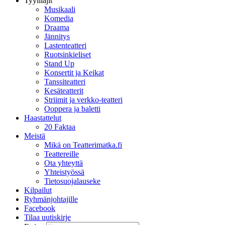
Tyylilajit
Musikaali
Komedia
Draama
Jännitys
Lastenteatteri
Ruotsinkieliset
Stand Up
Konsertit ja Keikat
Tanssiteatteri
Kesäteatterit
Striimit ja verkko-teatteri
Ooppera ja baletti
Haastattelut
20 Faktaa
Meistä
Mikä on Teatterimatka.fi
Teattereille
Ota yhteyttä
Yhteistyössä
Tietosuojalauseke
Kilpailut
Ryhmänjohtajille
Facebook
Tilaa uutiskirje