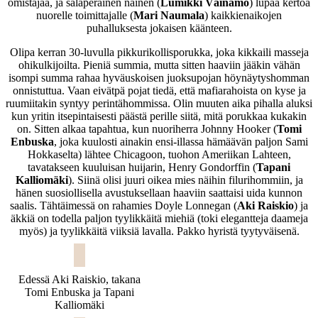
omistajaa, ja salaperäinen nainen (
Lumikki Väinämö
) lupaa kertoa
nuorelle toimittajalle (
Mari Naumala
) kaikkienaikojen
puhalluksesta jokaisen käänteen.
Olipa kerran 30-luvulla pikkurikollisporukka, joka kikkaili masseja
ohikulkijoilta. Pieniä summia, mutta sitten haaviin jääkin vähän
isompi summa rahaa hyväuskoisen juoksupojan höynäytyshomman
onnistuttua. Vaan eivätpä pojat tiedä, että mafiarahoista on kyse ja
ruumiitakin syntyy perintähommissa. Olin muuten aika pihalla aluksi
kun yritin itsepintaisesti päästä perille siitä, mitä porukkaa kukakin
on. Sitten alkaa tapahtua, kun nuoriherra Johnny Hooker (
Tomi
Enbuska
, joka kuulosti ainakin ensi-illassa hämäävän paljon Sami
Hokkaselta) lähtee Chicagoon, tuohon Ameriikan Lahteen,
tavatakseen kuuluisan huijarin, Henry Gondorffin (
Tapani
Kalliomäki
). Siinä olisi juuri oikea mies näihin filurihommiin, ja
hänen suosiollisella avustuksellaan haaviin saattaisi uida kunnon
saalis. Tähtäimessä on rahamies Doyle Lonnegan (
Aki Raiskio
) ja
äkkiä on todella paljon tyylikkäitä miehiä (toki elegantteja daameja
myös) ja tyylikkäitä viiksiä lavalla. Pakko hyristä tyytyväisenä.
Edessä Aki Raiskio, takana
Tomi Enbuska ja Tapani
Kalliomäki