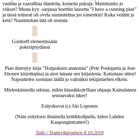
vauhtia ja vaarallisia tilanteita, komeita pukuja. Mainitsinko jo
viikset? Musta kyy -sarjassa hoettiin lausetta ”I have a cunning plan”
ja tässä totisesti oli ovela suunnitelma jos toinenkin! Kuka vedätti ja
ketä? Nautintohan tätä oli seurata.
Gordorff elementissään
pokeripöydässä
Pian ilmestyy kirja ”Huijauksen anatomia” (Pete Poskiparta ja Jose
Ahonen kirjoittajina) ja aion lainata sen kirjastosta. Katsotaan sitten!
Napsuttelen sormiani täällä jo valmiiksi tekijämiehen elkein.
Mielenkiinnolla odotan, mihin klassikkoleffaan ohjaaja Kainulainen
seuraavaksi iskee!
Esityskuvat (c) Aki Loponen
(Näin esityksen ilmaisella kriitikkolipulla, kiitos Lahden
Kaupunginteatteri!)
Talle / Teatterikärpänen 8.10.2018