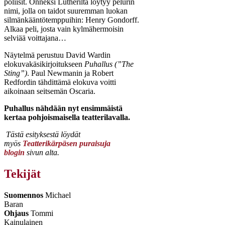
poliisit. Onneksi Lutherilta löytyy pelurin
nimi, jolla on taidot suuremman luokan
silmänkääntötemppuihin: Henry Gondorff.
Alkaa peli, josta vain kylmähermoisin
selviää voittajana…
Näytelmä perustuu David Wardin
elokuvakäsikirjoitukseen
Puhallus (”The
Sting”)
. Paul Newmanin ja Robert
Redfordin tähdittämä elokuva voitti
aikoinaan seitsemän Oscaria.
Puhallus nähdään nyt ensimmäistä
kertaa pohjoismaisella teatterilavalla.
Tästä esityksestä löydät
myös
Teatterikärpäsen puraisuja
blogin
sivun alta.
Tekijät
Suomennos
Michael
Baran
Ohjaus
Tommi
Kainulainen