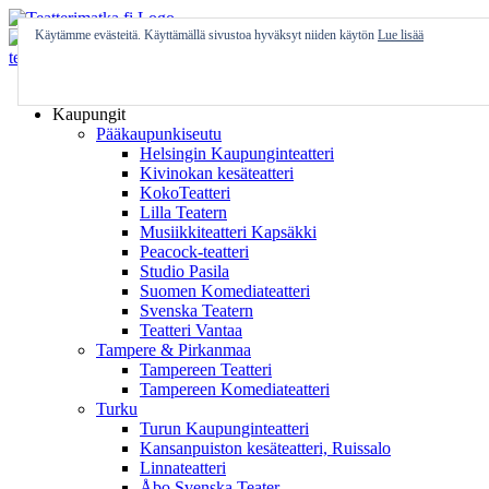
Skip
to
Käytämme evästeitä. Käyttämällä sivustoa hyväksyt niiden käytön
Lue lisää
content
Etusivu
Kaupungit
Pääkaupunkiseutu
Helsingin Kaupunginteatteri
Kivinokan kesäteatteri
KokoTeatteri
Lilla Teatern
Musiikkiteatteri Kapsäkki
Peacock-teatteri
Studio Pasila
Suomen Komediateatteri
Svenska Teatern
Teatteri Vantaa
Tampere & Pirkanmaa
Tampereen Teatteri
Tampereen Komediateatteri
Turku
Turun Kaupunginteatteri
Kansanpuiston kesäteatteri, Ruissalo
Linnateatteri
Åbo Svenska Teater