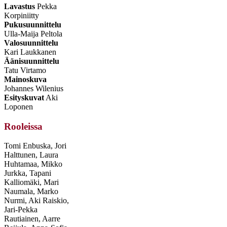
Lavastus
Pekka
Korpiniitty
Pukusuunnittelu
Ulla-Maija Peltola
Valosuunnittelu
Kari Laukkanen
Äänisuunnittelu
Tatu Virtamo
Mainoskuva
Johannes Wilenius
Esityskuvat
Aki
Loponen
Rooleissa
Tomi Enbuska, Jori
Halttunen, Laura
Huhtamaa, Mikko
Jurkka, Tapani
Kalliomäki, Mari
Naumala, Marko
Nurmi, Aki Raiskio,
Jari-Pekka
Rautiainen, Aarre