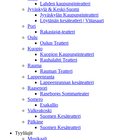
Lahden kaupunginteatteri
Jyväskylä & Keski-Suomi
Jyväskylän Kaupunginteatteri
Löytänän kesäteatteri | Viitasaari
Pori
Rakastajat-teatteri
Oulu
Oulun Teatteri
Kuopio
Kuopion Kaupunginteatteri
Rauhalahti Teatteri
Rauma
Rauman Teatteri
Lappeenranta
Lappeenrannan kesäteatteri
Raasepori
Raseborgs Sommarteater
Somero
Esakallio
Valkeakoski
Suomen Kesäteatteri
Pälkäne
Suomen Kesäteatteri
Tyylilajit
Musikaali