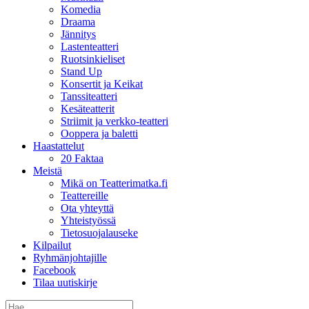
Komedia
Draama
Jännitys
Lastenteatteri
Ruotsinkieliset
Stand Up
Konsertit ja Keikat
Tanssiteatteri
Kesäteatterit
Striimit ja verkko-teatteri
Ooppera ja baletti
Haastattelut
20 Faktaa
Meistä
Mikä on Teatterimatka.fi
Teattereille
Ota yhteyttä
Yhteistyössä
Tietosuojalauseke
Kilpailut
Ryhmänjohtajille
Facebook
Tilaa uutiskirje
Etsi