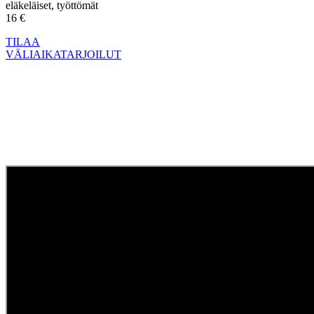
eläkeläiset, työttömät
16 €
TILAA
VÄLIAIKATARJOILUT