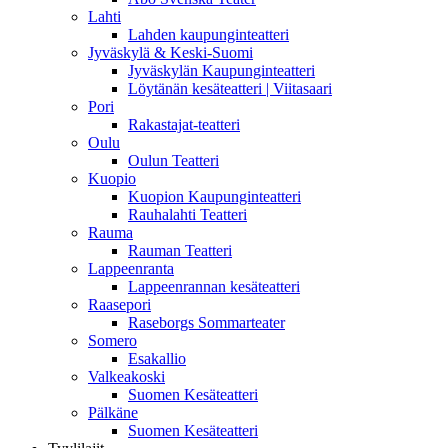
Lahti
Lahden kaupunginteatteri
Jyväskylä & Keski-Suomi
Jyväskylän Kaupunginteatteri
Löytänän kesäteatteri | Viitasaari
Pori
Rakastajat-teatteri
Oulu
Oulun Teatteri
Kuopio
Kuopion Kaupunginteatteri
Rauhalahti Teatteri
Rauma
Rauman Teatteri
Lappeenranta
Lappeenrannan kesäteatteri
Raasepori
Raseborgs Sommarteater
Somero
Esakallio
Valkeakoski
Suomen Kesäteatteri
Pälkäne
Suomen Kesäteatteri