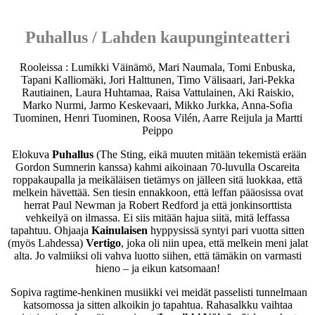
Puhallus / Lahden kaupunginteatteri
Rooleissa : Lumikki Väinämö, Mari Naumala, Tomi Enbuska,
Tapani Kalliomäki, Jori Halttunen, Timo Välisaari, Jari-Pekka
Rautiainen, Laura Huhtamaa, Raisa Vattulainen, Aki Raiskio,
Marko Nurmi, Jarmo Keskevaari, Mikko Jurkka, Anna-Sofia
Tuominen, Henri Tuominen, Roosa Vilén, Aarre Reijula ja Martti
Peippo
Elokuva
Puhallus
(The Sting, eikä muuten mitään tekemistä erään
Gordon Sumnerin kanssa) kahmi aikoinaan 70-luvulla Oscareita
roppakaupalla ja meikäläisen tietämys on jälleen sitä luokkaa, että
melkein hävettää. Sen tiesin ennakkoon, että leffan pääosissa ovat
herrat Paul Newman ja Robert Redford ja että jonkinsorttista
vehkeilyä on ilmassa. Ei siis mitään hajua siitä, mitä leffassa
tapahtuu. Ohjaaja
Kainulaisen
hyppysissä syntyi pari vuotta sitten
(myös Lahdessa)
Vertigo
, joka oli niin upea, että melkein meni jalat
alta. Jo valmiiksi oli vahva luotto siihen, että tämäkin on varmasti
hieno – ja eikun katsomaan!
Sopiva ragtime-henkinen musiikki vei meidät passelisti tunnelmaan
katsomossa ja sitten alkoikin jo tapahtua. Rahasalkku vaihtaa