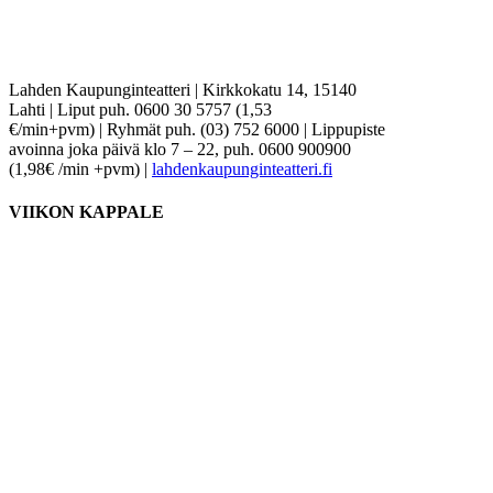
Lahden Kaupunginteatteri
|
Kirkkokatu 14, 15140
Lahti
|
Liput puh. 0600 30 5757 (1,53
€/min+pvm)
|
Ryhmät puh. (03) 752 6000
|
Lippupiste
avoinna joka päivä klo 7 – 22, puh. 0600 900900
(1,98€ /min +pvm)
|
lahdenkaupunginteatteri.fi
VIIKON KAPPALE