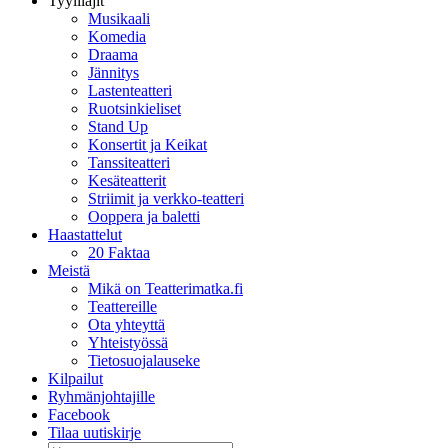
Tyylilajit
Musikaali
Komedia
Draama
Jännitys
Lastenteatteri
Ruotsinkieliset
Stand Up
Konsertit ja Keikat
Tanssiteatteri
Kesäteatterit
Striimit ja verkko-teatteri
Ooppera ja baletti
Haastattelut
20 Faktaa
Meistä
Mikä on Teatterimatka.fi
Teattereille
Ota yhteyttä
Yhteistyössä
Tietosuojalauseke
Kilpailut
Ryhmänjohtajille
Facebook
Tilaa uutiskirje