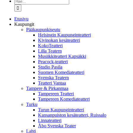
Etsi
...
Etusivu
Kaupungit
Pääkaupunkiseutu
Helsingin Kaupunginteatteri
Kivinokan kesäteatteri
KokoTeatteri
Lilla Teatern
Musiikkiteatteri Kapsäkki
Peacock-teatteri
Studio Pasila
Suomen Komediateatteri
Svenska Teatern
Teatteri Vantaa
Tampere & Pirkanmaa
Tampereen Teatteri
Tampereen Komediateatteri
Turku
Turun Kaupunginteatteri
Kansanpuiston kesäteatteri, Ruissalo
Linnateatteri
Åbo Svenska Teater
Lahti