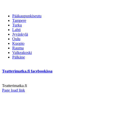
Pääkaupunkiseutu
Tampere
Turku
Lahti
Jyväskylä
Oulu
Kuopio
Rauma
Valkeakoski
Pälkäne
Teatterimatka.fi facebookissa
Teatterimatka.fi
Facebook
Page load link
Go
to
Top