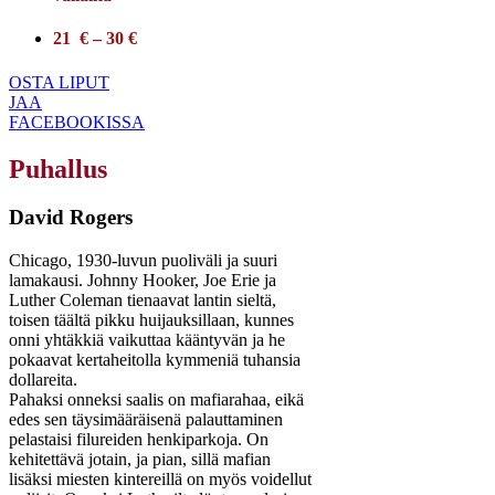
21 € – 30 €
OSTA LIPUT
JAA
FACEBOOKISSA
Puhallus
David Rogers
Chicago, 1930-luvun puoliväli ja suuri
lamakausi. Johnny Hooker, Joe Erie ja
Luther Coleman tienaavat lantin sieltä,
toisen täältä pikku huijauksillaan, kunnes
onni yhtäkkiä vaikuttaa kääntyvän ja he
pokaavat kertaheitolla kymmeniä tuhansia
dollareita.
Pahaksi onneksi saalis on mafiarahaa, eikä
edes sen täysimääräisenä palauttaminen
pelastaisi filureiden henkiparkoja. On
kehitettävä jotain, ja pian, sillä mafian
lisäksi miesten kintereillä on myös voidellut