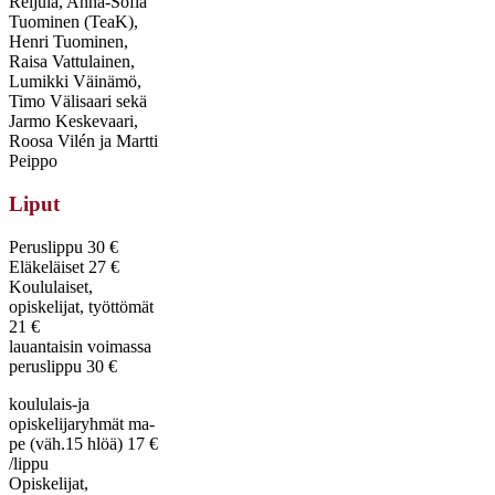
Reijula, Anna-Sofia
Tuominen (TeaK),
Henri Tuominen,
Raisa Vattulainen,
Lumikki Väinämö,
Timo Välisaari sekä
Jarmo Keskevaari,
Roosa Vilén ja Martti
Peippo
Liput
Peruslippu 30 €
Eläkeläiset 27 €
Koululaiset,
opiskelijat, työttömät
21 €
lauantaisin voimassa
peruslippu 30 €
koululais-ja
opiskelijaryhmät ma-
pe (väh.15 hlöä) 17 €
/lippu
Opiskelijat,