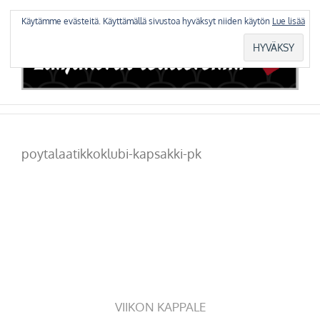
Skip
to
Käytämme evästeitä. Käyttämällä sivustoa hyväksyt niiden käytön
Lue lisää
content
poytalaatikkoklubi-kapsakki-pk
VIIKON KAPPALE