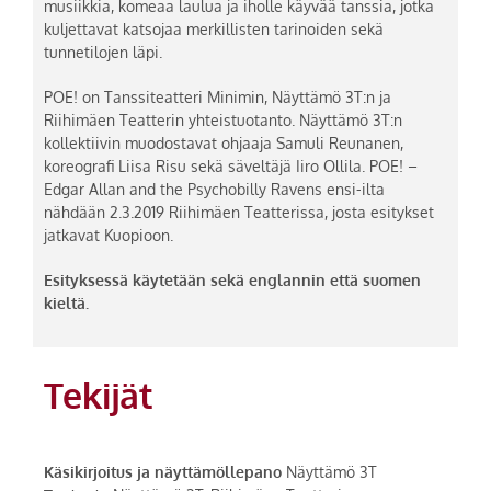
musiikkia, komeaa laulua ja iholle käyvää tanssia, jotka
kuljettavat katsojaa merkillisten tarinoiden sekä
tunnetilojen läpi.
POE! on Tanssiteatteri Minimin, Näyttämö 3T:n ja
Riihimäen Teatterin yhteistuotanto. Näyttämö 3T:n
kollektiivin muodostavat ohjaaja Samuli Reunanen,
koreografi Liisa Risu sekä säveltäjä Iiro Ollila. POE! –
Edgar Allan and the Psychobilly Ravens ensi-ilta
nähdään 2.3.2019 Riihimäen Teatterissa, josta esitykset
jatkavat Kuopioon.
Esityksessä käytetään sekä englannin että suomen
kieltä.
Tekijät
Käsikirjoitus ja näyttämöllepano
Näyttämö 3T