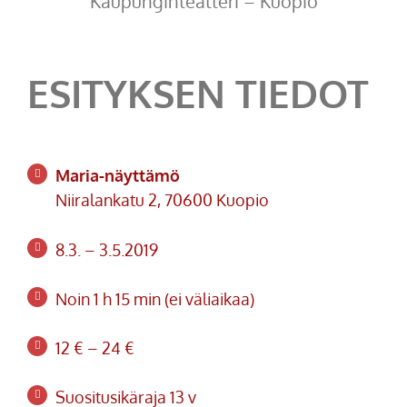
Kaupunginteatteri – Kuopio
ESITYKSEN TIEDOT
Maria-näyttämö
Niiralankatu 2, 70600 Kuopio
8.3. – 3
.5.2019
Noin 1 h 15 min (ei väliaikaa)
12 € – 24 €
Suositusikäraja 13 v