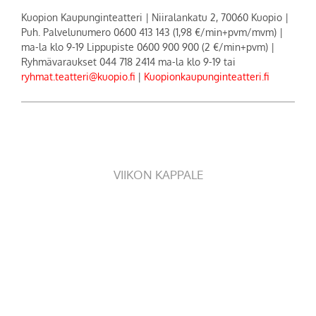
Kuopion Kaupunginteatteri | Niiralankatu 2, 70060 Kuopio |
Puh. Palvelunumero 0600 413 143 (1,98 €/min+pvm/mvm) |
ma-la klo 9-19 Lippupiste 0600 900 900 (2 €/min+pvm) |
Ryhmävaraukset 044 718 2414 ma-la klo 9-19 tai
ryhmat.teatteri@kuopio.fi
|
Kuopionkaupunginteatteri.fi
VIIKON KAPPALE