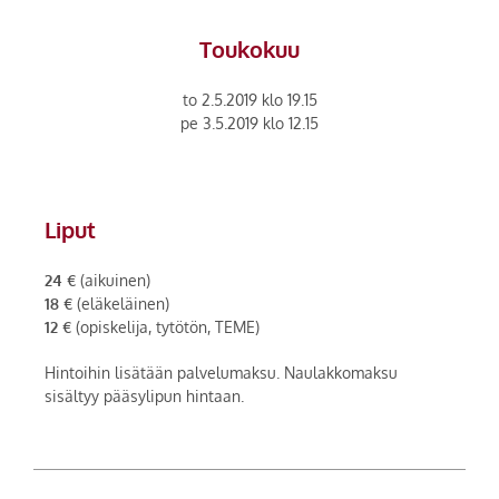
Toukokuu
to 2.5.2019 klo 19.15
pe 3.5.2019 klo 12.15
Liput
24 €
(aikuinen)
18 €
(eläkeläinen)
12 €
(opiskelija, tytötön, TEME)
Hintoihin lisätään palvelumaksu. Naulakkomaksu
sisältyy pääsylipun hintaan.