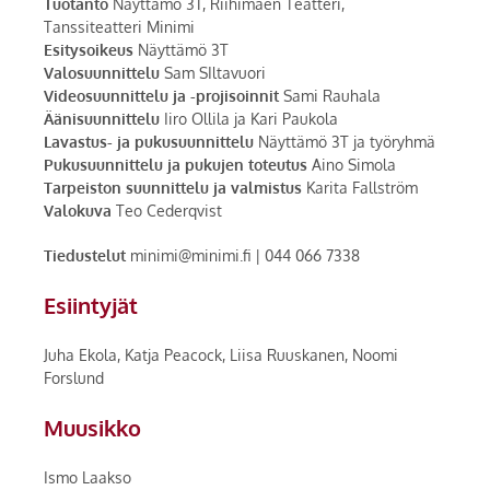
Tuotanto
Näyttämö 3T, Riihimäen Teatteri,
Tanssiteatteri Minimi
Esitysoikeus
Näyttämö 3T
Valosuunnittelu
Sam SIltavuori
Videosuunnittelu ja -projisoinnit
Sami Rauhala
Äänisuunnittelu
Iiro Ollila ja Kari Paukola
Lavastus- ja pukusuunnittelu
Näyttämö 3T ja työryhmä
Pukusuunnittelu ja pukujen toteutus
Aino Simola
Tarpeiston suunnittelu ja valmistus
Karita Fallström
Valokuva
Teo Cederqvist
Tiedustelut
minimi@minimi.fi | 044 066 7338
Esiintyjät
Juha Ekola, Katja Peacock, Liisa Ruuskanen, Noomi
Forslund
Muusikko
Ismo Laakso