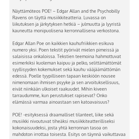
Näyttämöteos POE! – Edgar Allan and the Psychobilly
Ravens on täyttä musiikkiteatteria. Luvassa on
liikutuksen ja järkytyksen hetkiä – julmuutta ja lyyristä
kauneutta monipuolisena kerronnallisena verkostona.
Edgar Allan Poe on kaikkien kauhufriikkien esikuva
numero yksi. Poen tekstit pyörivät mielen pimeissä ja
salaisissa onkaloissa. Tekstien teemoina hahmottuvat
esimerkiksi kuoleman kaipuu ja pelko, selittämättömät
syyllisyyden kokemukset sekä kauhu vääjäämättömän
edessä. Poelle tyypilliseen tapaan keskiöön nousee
nimenomaan ihmisen psyyke ja sen arvoituksellisuus,
eivät niinkään ulkoiset raakuudet. Mihin kiveen
tarraudumme, kun perustukset rapisevat? Onko
elämässä varmaa ainoastaan sen katoavaisuus?
POE! -esityksessä draamalliset tilanteet, liike sekä
musiikki nivoutuvat tiheäksi musiikkiteatterilliseksi
kokonaisuudeksi, josta yhtä kerronnan tasoa on
mahdoton irrottaa toisesta. Esitys on täynnä vaikuttavaa