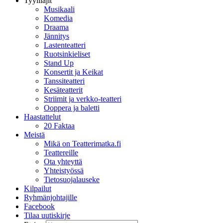
Tyylilajit
Musikaali
Komedia
Draama
Jännitys
Lastenteatteri
Ruotsinkieliset
Stand Up
Konsertit ja Keikat
Tanssiteatteri
Kesäteatterit
Striimit ja verkko-teatteri
Ooppera ja baletti
Haastattelut
20 Faktaa
Meistä
Mikä on Teatterimatka.fi
Teattereille
Ota yhteyttä
Yhteistyössä
Tietosuojalauseke
Kilpailut
Ryhmänjohtajille
Facebook
Tilaa uutiskirje