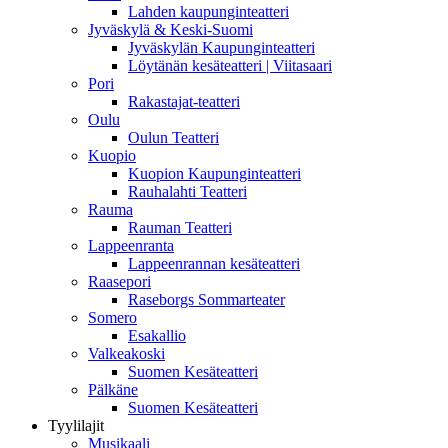
Lahden kaupunginteatteri
Jyväskylä & Keski-Suomi
Jyväskylän Kaupunginteatteri
Löytänän kesäteatteri | Viitasaari
Pori
Rakastajat-teatteri
Oulu
Oulun Teatteri
Kuopio
Kuopion Kaupunginteatteri
Rauhalahti Teatteri
Rauma
Rauman Teatteri
Lappeenranta
Lappeenrannan kesäteatteri
Raasepori
Raseborgs Sommarteater
Somero
Esakallio
Valkeakoski
Suomen Kesäteatteri
Pälkäne
Suomen Kesäteatteri
Tyylilajit
Musikaali