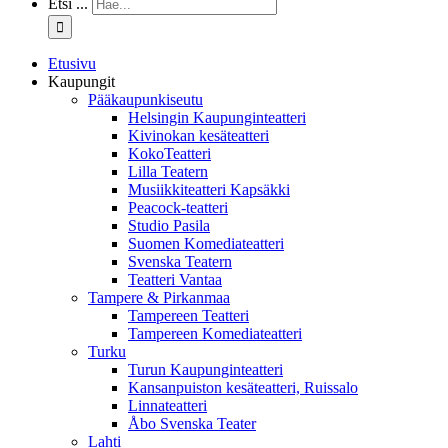
Etsi ...
Etusivu
Kaupungit
Pääkaupunkiseutu
Helsingin Kaupunginteatteri
Kivinokan kesäteatteri
KokoTeatteri
Lilla Teatern
Musiikkiteatteri Kapsäkki
Peacock-teatteri
Studio Pasila
Suomen Komediateatteri
Svenska Teatern
Teatteri Vantaa
Tampere & Pirkanmaa
Tampereen Teatteri
Tampereen Komediateatteri
Turku
Turun Kaupunginteatteri
Kansanpuiston kesäteatteri, Ruissalo
Linnateatteri
Åbo Svenska Teater
Lahti