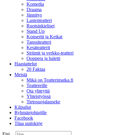
Komedia
Draama
Jännitys
Lastenteatteri
Ruotsinkieliset
Stand Up
Konsertit ja Keikat
Tanssiteatteri
Kesäteatterit
Striimit ja verkko-teatteri
Ooppera ja baletti
Haastattelut
20 Faktaa
Meistä
Mikä on Teatterimatka.fi
Teattereille
Ota yhteyttä
Yhteistyössä
Tietosuojalauseke
Kilpailut
Ryhmänjohtajille
Facebook
Tilaa uutiskirje
Etsi ...