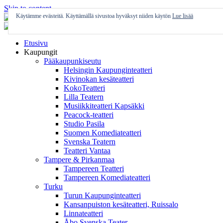
Skip to content
Käytämme evästeitä. Käyttämällä sivustoa hyväksyt niiden käytön
Lue lisää
Etusivu
Kaupungit
Pääkaupunkiseutu
Helsingin Kaupunginteatteri
Kivinokan kesäteatteri
KokoTeatteri
Lilla Teatern
Musiikkiteatteri Kapsäkki
Peacock-teatteri
Studio Pasila
Suomen Komediateatteri
Svenska Teatern
Teatteri Vantaa
Tampere & Pirkanmaa
Tampereen Teatteri
Tampereen Komediateatteri
Turku
Turun Kaupunginteatteri
Kansanpuiston kesäteatteri, Ruissalo
Linnateatteri
Åbo Svenska Teater