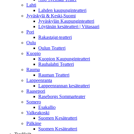
Lahti
Lahden kaupunginteatteri
Jyväskylä & Keski-Suomi
Jyväskylän Kaupunginteatteri
Löytänän kesäteatteri | Viitasaari
Pori
Rakastajat-teatteri
Oulu
Oulun Teatteri
Kuopio
Kuopion Kaupunginteatteri
Rauhalahti Teatteri
Rauma
Rauman Teatteri
Lappeenranta
Lappeenrannan kesäteatteri
Raasepori
Raseborgs Sommarteater
Somero
Esakallio
Valkeakoski
Suomen Kesäteatteri
Pälkäne
Suomen Kesäteatteri